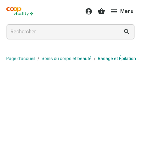
Médicaments
Menu
et
santé
Grippe
et
Refroidissement
Pastilles
Page d’accueil
/
Soins du corps et beauté
/
Rasage et Épilation
/
pour
la
gorge
Médicaments
contre
la
grippe
et
le
rhume
Maux