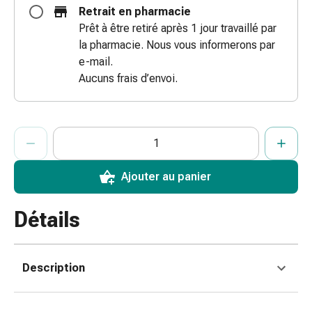
Retrait en pharmacie
des
Prêt à être retiré après 1 jour travaillé par
brûlures
la pharmacie. Nous vous informerons par
Bandes
e-mail.
élastiques
Aucuns frais d’envoi.
Compresses
Pansements
pour
ProductDetailPage.Aria.AddToCartQuantityControlInst
les
Indiquer le nombre d’unités de cet article à ajouter au panier.
Vous avez atteint la quantité maximale commandable pour cet 
Nous n’avons momentanément pas d’autres unités de cet artic
doigts
Pansements
Ajouter au panier
de
fixation
Gazes
Détails
Bandes
de
compression
Description
Pansements
Bandes