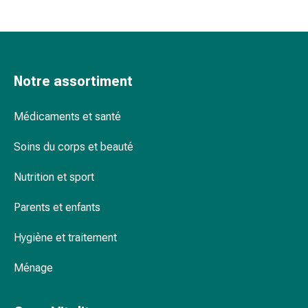
changement
de
pansements
Pansements
adhésifs
Notre assortiment
Traitement
des
Médicaments et santé
plaies
Sprays
Soins du corps et beauté
pour
les
Nutrition et sport
plaies
Bandes
Parents et enfants
de
Hygiène et traitement
fermeture
de
Ménage
plaies
et
adhésifs