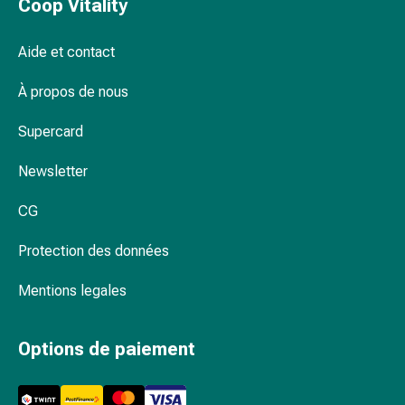
Coop Vitality
Pommade
à
Aide et contact
tirer
Tampons
À propos de nous
médicaux
Oreilles
Supercard
et
yeux
Newsletter
Troubles
CG
de
l'oreille
Protection des données
Soins
des
Mentions legales
oreilles
Gouttes
pour
Options de paiement
les
yeux