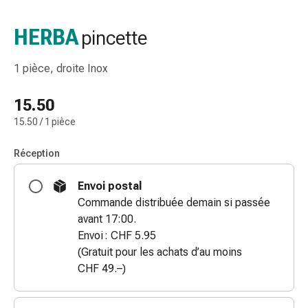
de
gorge
HERBA
pincette
Toux
et
1 pièce, droite Inox
bronchite
Inhalateurs
15.50
et
15.50 / 1 pièce
accessoires
Nettoyeur
Réception
de
nez
Envoi postal
Mouchoirs
Commande distribuée demain si passée
en
avant 17:00.
papier
Envoi : CHF 5.95
Rhume
(Gratuit pour les achats d’au moins
Soins
CHF 49.–)
des
plaies
et