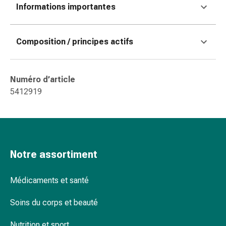
Informations importantes
des
brûlures
Bandes
Composition / principes actifs
élastiques
Compresses
Pansements
Numéro d’article
pour
5412919
les
doigts
Pansements
de
fixation
Notre assortiment
Gazes
Bandes
de
Médicaments et santé
compression
Soins du corps et beauté
Pansements
Bandes
Nutrition et sport