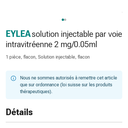
de
gorge
Toux
et
bronchite
EYLEA
solution injectable par voie
Inhalateurs
intravitréenne 2 mg/0.05ml
et
accessoires
1 pièce, flacon, Solution injectable, flacon
Nettoyeur
de
nez
Nous ne sommes autorisés à remettre cet article
Mouchoirs
que sur ordonnance (loi suisse sur les produits
en
thérapeutiques).
papier
Rhume
Soins
Détails
des
plaies
et