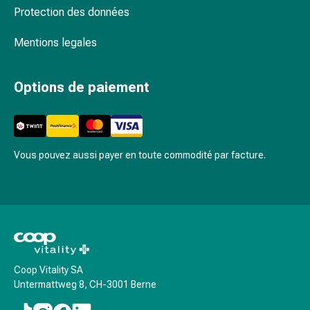
changement
Protection des données
de
pansements
Mentions legales
Pansements
adhésifs
Options de paiement
Traitement
des
plaies
Sprays
Vous pouvez aussi payer en toute commodité par facture.
pour
les
plaies
Bandes
de
fermeture
de
Coop Vitality SA
plaies
Untermattweg 8, CH-3001 Berne
et
adhésifs