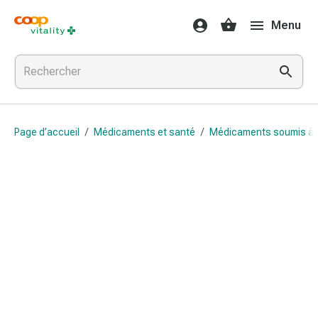
Médicaments
Menu
et
santé
Grippe
et
Refroidissement
Pastilles
Page d’accueil
/
Médicaments et santé
/
Médicaments soumis à
pour
la
gorge
Médicaments
contre
la
grippe
et
le
rhume
Maux