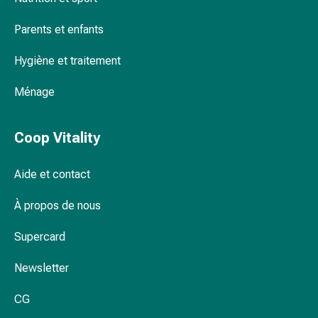
de
pansement,
Parents et enfants
tapes
et
Hygiène et traitement
accessoires
Pansements
Ménage
tubulaires
et
Coop Vitality
filets
Matériel
de
Aide et contact
pansement
À propos de nous
Brûlures
et
Supercard
coups
de
Newsletter
soleil
Kits
CG
de