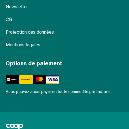
Inflammation
Newsletter
des
yeux
CG
Pansements
pour
Protection des données
les
yeux
Mentions legales
Hygiène
des
Options de paiement
yeux
Cœur
et
Circulation
Thérapie
Vous pouvez aussi payer en toute commodité par facture.
cardiaque
Bas
de
contention
Troubles