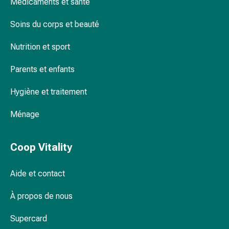
Médicaments et santé
Pommade
à
Soins du corps et beauté
tirer
Tampons
Nutrition et sport
médicaux
Parents et enfants
Oreilles
et
Hygiène et traitement
yeux
Troubles
Ménage
de
l'oreille
Soins
Coop Vitality
des
oreilles
Aide et contact
Gouttes
pour
À propos de nous
les
yeux
Supercard