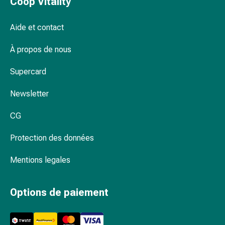
Coop Vitality
Inflammation
des
yeux
Aide et contact
Pansements
À propos de nous
pour
les
Supercard
yeux
Hygiène
Newsletter
des
yeux
CG
Cœur
et
Protection des données
Circulation
Thérapie
Mentions legales
cardiaque
Bas
Options de paiement
de
contention
Troubles