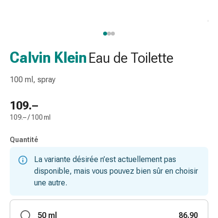
de
gorge
Toux
et
bronchite
Calvin Klein
Eau de Toilette
Inhalateurs
et
100 ml, spray
accessoires
Nettoyeur
109.–
de
109.– / 100 ml
nez
Mouchoirs
Quantité
en
papier
La variante désirée n’est actuellement pas
Rhume
disponible, mais vous pouvez bien sûr en choisir
Soins
une autre.
des
plaies
50 ml
et
86.90