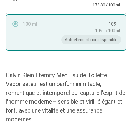
des
173.80 / 100 ml
brûlures
Bandes
100 ml
109.–
élastiques
109.– / 100 ml
Compresses
Actuellement non disponible
Pansements
pour
les
doigts
Pansements
Calvin Klein Eternity Men Eau de Toilette
de
Vaporisateur est un parfum inimitable,
fixation
Gazes
romantique et intemporel qui capture l'esprit de
Bandes
l'homme moderne – sensible et viril, élégant et
de
fort, avec une vitalité et une assurance
compression
modernes.
Pansements
Bandes