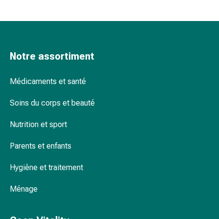
Pommade
à
tirer
Tampons
Notre assortiment
médicaux
Oreilles
et
Médicaments et santé
yeux
Soins du corps et beauté
Troubles
de
Nutrition et sport
l'oreille
Soins
Parents et enfants
des
oreilles
Hygiène et traitement
Gouttes
pour
Ménage
les
yeux