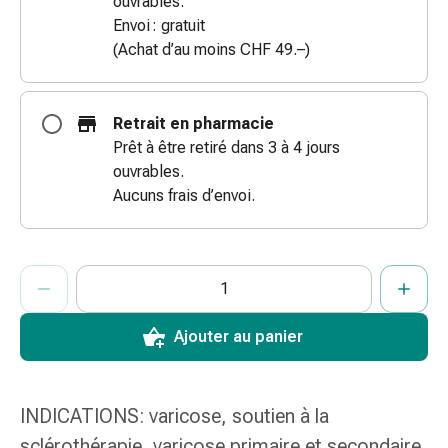
ouvrables.
des
Envoi : gratuit
brûlures
(Achat d’au moins CHF 49.–)
Bandes
élastiques
Compresses
Retrait en pharmacie
Pansements
Prêt à être retiré dans 3 à 4 jours
pour
ouvrables.
les
Aucuns frais d’envoi.
doigts
Pansements
de
ProductDetailPage.Aria.AddToCartQuantityControlInst
Indiquer le nombre d’unités de cet article à ajouter au panier.
Vous avez atteint la quantité maximale commandable pour cet 
Nous n’avons momentanément pas d’autres unités de cet artic
fixation
Gazes
Bandes
Ajouter au panier
de
compression
Pansements
INDICATIONS: varicose, soutien à la
Bandes
sclérothérapie, varicose primaire et secondaire,