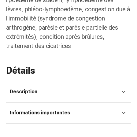
lipoedème de stade II, lymphoedème des
changement
lèvres, phlébo-lymphoedème, congestion due à
de
l'immobilité (syndrome de congestion
pansements
Pansements
arthrogène, parésie et parésie partielle des
adhésifs
extrémités), condition après brûlures,
Traitement
traitement des cicatrices
des
plaies
Sprays
Détails
pour
les
plaies
Bandes
Description
de
fermeture
Informations importantes
de
plaies
et
adhésifs