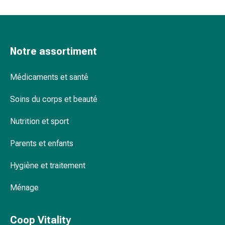
Inflammation
des
yeux
Pansements
pour
Notre assortiment
les
yeux
Médicaments et santé
Hygiène
des
Soins du corps et beauté
yeux
Nutrition et sport
Cœur
et
Parents et enfants
Circulation
Thérapie
Hygiène et traitement
cardiaque
Bas
Ménage
de
contention
Troubles
Coop Vitality