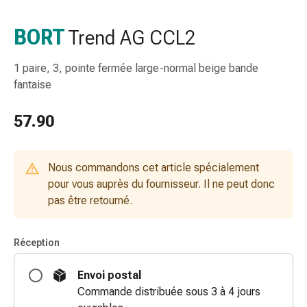
de
gorge
BORT
Trend AG CCL2
Toux
et
1 paire, 3, pointe fermée large-normal beige bande
bronchite
fantaise
Inhalateurs
et
57.90
accessoires
Nettoyeur
de
Nous commandons cet article spécialement
nez
pour vous auprès du fournisseur. Il ne peut donc
Mouchoirs
pas être retourné.
en
papier
Rhume
Réception
Soins
des
Envoi postal
plaies
Commande distribuée sous 3 à 4 jours
et