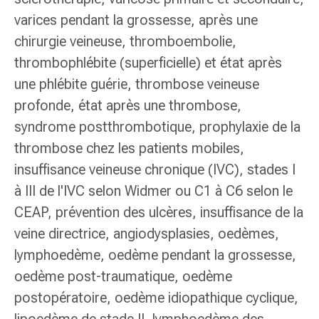
de
varices pendant la grossesse, après une
pansement,
tapes
chirurgie veineuse, thromboembolie,
et
thrombophlébite (superficielle) et état après
accessoires
une phlébite guérie, thrombose veineuse
Pansements
profonde, état après une thrombose,
tubulaires
et
syndrome postthrombotique, prophylaxie de la
filets
thrombose chez les patients mobiles,
Matériel
insuffisance veineuse chronique (IVC), stades I
de
à III de l'IVC selon Widmer ou C1 à C6 selon le
pansement
Brûlures
CEAP, prévention des ulcères, insuffisance de la
et
veine directrice, angiodysplasies, oedèmes,
coups
lymphoedème, oedème pendant la grossesse,
de
oedème post-traumatique, oedème
soleil
Kits
postopératoire, oedème idiopathique cyclique,
de