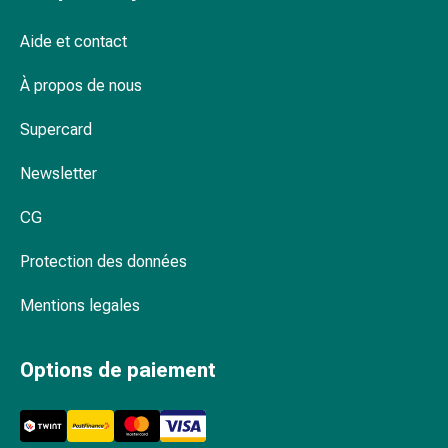
circulatoires
Arrêt
Aide et contact
du
tabac
À propos de nous
Troubles
Supercard
veineux
Troubles
Newsletter
du
nerf
CG
cardiaque
Troubles
Protection des données
de
la
Mentions legales
mémoire
et
Options de paiement
de
la
concentration
Allergies