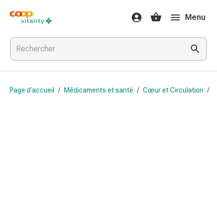
Médicaments
Menu
et
santé
Grippe
et
Refroidissement
Pastilles
Page d’accueil
/
Médicaments et santé
/
Cœur et Circulation
/
B
pour
la
gorge
Médicaments
contre
la
grippe
et
le
rhume
Maux