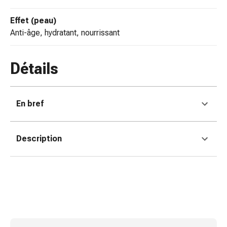
changement
de
Effet (peau)
pansements
anti-âge, hydratant, nourrissant
Pansements
adhésifs
Détails
Traitement
des
plaies
Sprays
En bref
pour
les
Description
plaies
Bandes
de
fermeture
de
plaies
et
adhésifs