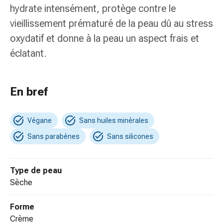
de
hydrate intensément, protège contre le
pansement,
vieillissement prématuré de la peau dû au stress
tapes
oxydatif et donne à la peau un aspect frais et
et
accessoires
éclatant.
Pansements
tubulaires
et
En bref
filets
Matériel
de
Végane
Sans huiles minérales
pansement
Sans parabènes
Sans silicones
Brûlures
et
coups
Type de peau
de
sèche
soleil
Kits
Forme
de
crème