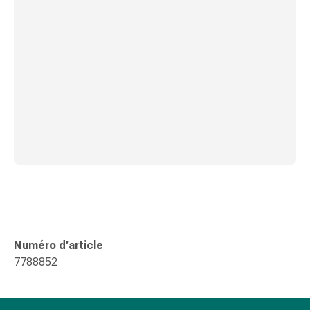
Pommade
à
tirer
Tampons
médicaux
Oreilles
et
yeux
Troubles
de
l'oreille
Soins
des
oreilles
Numéro d’article
Gouttes
7788852
pour
les
yeux