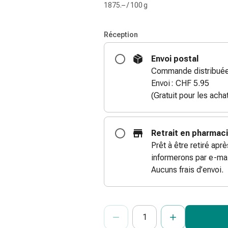
1875.– / 100 g
Réception
Envoi postal
Commande distribuée 
Envoi : CHF 5.95
(Gratuit pour les ach
Retrait en pharmac
Prêt à être retiré apr
informerons par e-mai
Aucuns frais d’envoi.
ProductDetailPage.Aria.Add
Indiquer le nombre d’unités de cet ar
Vous avez atteint la quantité maxi
Nous n’avons momentanément pas d’a