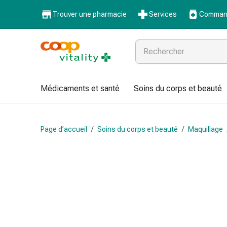
Médicaments
Trouver une pharmacie
Services
Command
et
santé
Grippe
et
Refroidissement
Pastilles
Médicaments et santé
Soins du corps et beauté
pour
la
gorge
Page d’accueil
/
Soins du corps et beauté
/
Maquillage
Médicaments
contre
la
grippe
et
le
rhume
Maux