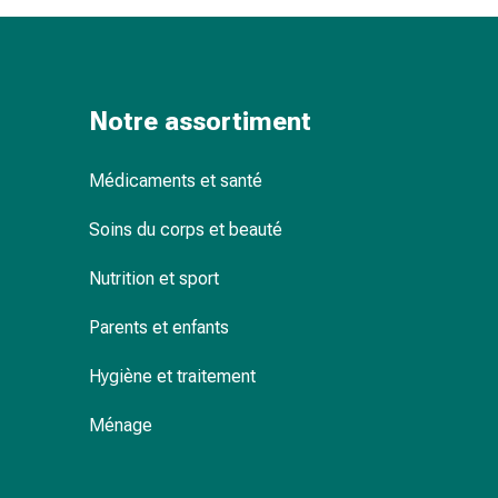
changement
de
pansements
Pansements
Notre assortiment
adhésifs
Traitement
des
Médicaments et santé
plaies
Sprays
Soins du corps et beauté
pour
Nutrition et sport
les
plaies
Parents et enfants
Bandes
de
Hygiène et traitement
fermeture
de
Ménage
plaies
et
adhésifs