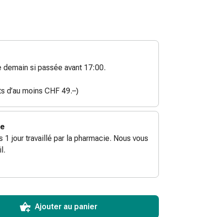
demain si passée avant 17:00.
ats d’au moins CHF 49.–)
ie
ès 1 jour travaillé par la pharmacie. Nous vous
l.
ToCartQuantityControlInstruction
ticle à ajouter au panier.
male commandable pour cet article.
utres unités de cet article en stock
Ajouter au panier