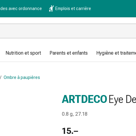
es avec ordonnance
Emplois et carrière
Nutrition et sport
Parents et enfants
Hygiène et traitem
/
Ombre à paupières
ARTDECO
Eye De
0.8 g, 27.18
15.–