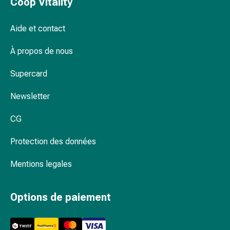
Coop Vitality
Inflammation
des
yeux
Aide et contact
Pansements
pour
À propos de nous
les
Supercard
yeux
Hygiène
Newsletter
des
yeux
CG
Cœur
et
Protection des données
Circulation
Thérapie
Mentions legales
cardiaque
Bas
Options de paiement
de
contention
Troubles