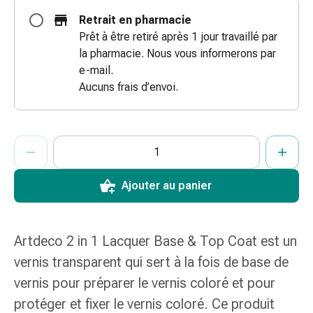
des
Retrait en pharmacie
brûlures
Prêt à être retiré après 1 jour travaillé par
Bandes
la pharmacie. Nous vous informerons par
élastiques
e-mail.
Compresses
Aucuns frais d’envoi.
Pansements
pour
les
ProductDetailPage.Aria.AddToCartQuantityControlInst
Indiquer le nombre d’unités de cet article à ajouter au panier.
Vous avez atteint la quantité maximale commandable pour cet 
Nous n’avons momentanément pas d’autres unités de cet artic
doigts
Pansements
de
Ajouter au panier
fixation
Gazes
Bandes
Artdeco 2 in 1 Lacquer Base & Top Coat est un
de
vernis transparent qui sert à la fois de base de
compression
vernis pour préparer le vernis coloré et pour
Pansements
Bandes
protéger et fixer le vernis coloré. Ce produit