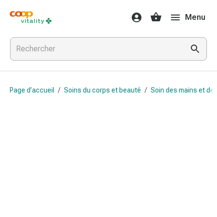
Médicaments
Menu
et
santé
Grippe
et
Refroidissement
Pastilles
Page d’accueil
/
Soins du corps et beauté
/
Soin des mains et de
pour
la
gorge
Médicaments
contre
la
grippe
et
le
rhume
Maux