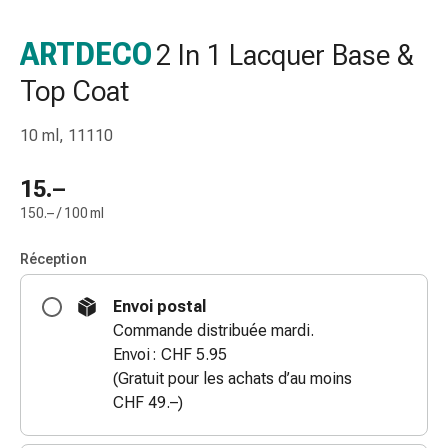
de
gorge
ARTDECO
2 In 1 Lacquer Base &
Toux
Top Coat
et
bronchite
Inhalateurs
10 ml, 11110
et
accessoires
15.–
Nettoyeur
150.– / 100 ml
de
nez
Réception
Mouchoirs
en
Envoi postal
papier
Commande distribuée mardi.
Rhume
Envoi : CHF 5.95
Soins
(Gratuit pour les achats d’au moins
des
CHF 49.–)
plaies
et