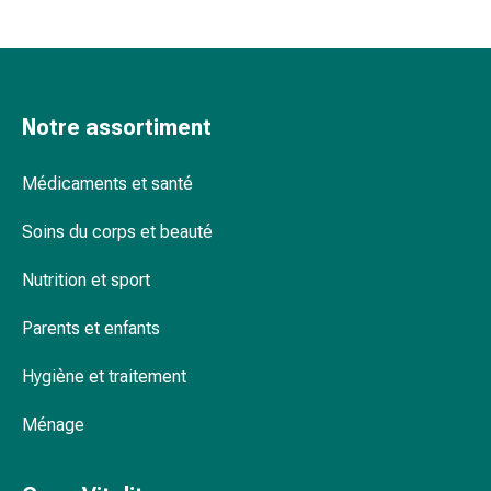
Pommade
à
tirer
Tampons
Notre assortiment
médicaux
Oreilles
et
Médicaments et santé
yeux
Troubles
Soins du corps et beauté
de
Nutrition et sport
l'oreille
Soins
Parents et enfants
des
oreilles
Hygiène et traitement
Gouttes
pour
Ménage
les
yeux