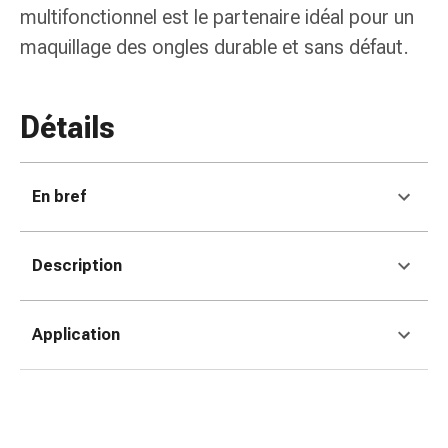
de
multifonctionnel est le partenaire idéal pour un
pansement,
maquillage des ongles durable et sans défaut.
tapes
et
accessoires
Détails
Pansements
tubulaires
et
filets
En bref
Matériel
de
Description
pansement
Brûlures
et
Application
coups
de
soleil
Kits
de