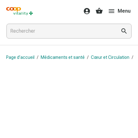
Médicaments
Menu
et
santé
Grippe
et
Refroidissement
Pastilles
Page d’accueil
/
Médicaments et santé
/
Cœur et Circulation
/
B
pour
la
gorge
Médicaments
contre
la
grippe
et
le
rhume
Maux