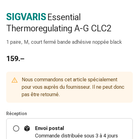
de
gorge
SIGVARIS
Essential
Toux
Thermoregulating A-G CLC2
et
bronchite
Inhalateurs
1 paire, M, court fermé bande adhésive noppée black
et
accessoires
159.–
Nettoyeur
de
nez
Nous commandons cet article spécialement
Mouchoirs
pour vous auprès du fournisseur. Il ne peut donc
en
pas être retourné.
papier
Rhume
Réception
Soins
des
Envoi postal
plaies
Commande distribuée sous 3 à 4 jours
et