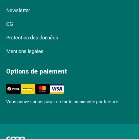
Inflammation
des
Newsletter
yeux
Pansements
CG
pour
Protection des données
les
yeux
Mentions legales
Hygiène
des
yeux
Options de paiement
Cœur
et
Circulation
Thérapie
Vous pouvez aussi payer en toute commodité par facture.
cardiaque
Bas
de
contention
Troubles