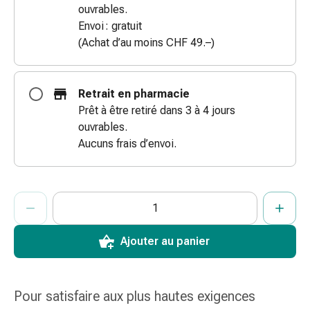
ouvrables.
des
Envoi : gratuit
brûlures
(Achat d’au moins CHF 49.–)
Bandes
élastiques
Compresses
Retrait en pharmacie
Pansements
Prêt à être retiré dans 3 à 4 jours
pour
ouvrables.
les
Aucuns frais d’envoi.
doigts
Pansements
de
ProductDetailPage.Aria.AddToCartQuantityControlInst
fixation
Indiquer le nombre d’unités de cet article à ajouter au panier.
Vous avez atteint la quantité maximale commandable pour cet 
Nous n’avons momentanément pas d’autres unités de cet artic
Gazes
Bandes
Ajouter au panier
de
compression
Pansements
Pour satisfaire aux plus hautes exigences
Bandes