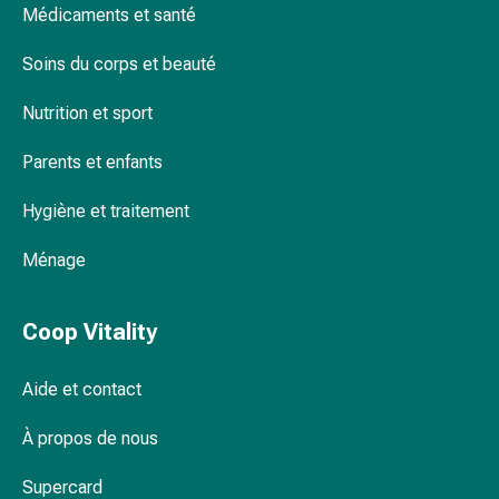
Médicaments et santé
Pommade
à
Soins du corps et beauté
tirer
Tampons
Nutrition et sport
médicaux
Oreilles
Parents et enfants
et
yeux
Hygiène et traitement
Troubles
Ménage
de
l'oreille
Soins
Coop Vitality
des
oreilles
Aide et contact
Gouttes
pour
À propos de nous
les
yeux
Supercard