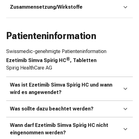
&
Zusammensetzung/Wirkstoffe
Netzverbände
Verbandsmaterial
Verbrennungen
Patienteninformation
&
Sonnenbrand
Verbandwechsel-
Swissmedic-genehmigte Patienteninformation
Sets
®
Ezetimib Simva Spirig HC
, Tabletten
Wundauflagen
Spirig HealthCare AG
Wundbehandlung
Wundsprays
Was ist Ezetimib Simva Spirig HC und wann
Wundverschlussstreifen
wird es angewendet?
&
-
Was sollte dazu beachtet werden?
kleber
Ziehsalbe
Tupfer
Wann darf Ezetimib Simva Spirig HC nicht
Ohren
eingenommen werden?