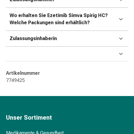
Störung
Gedächtnis-
Wo erhalten Sie Ezetimib Simva Spirig HC?
&
Welche Packungen sind erhältlich?
Konzentrationsstörung
Allergien
Zulassungsinhaberin
&
Heuschnupfen
Antiallergika
Haut
Nase
Artikelnummer
Magen-
7749425
Darm
Durchfall
Hämorrhoiden
Magenbrennen
Übelkeit
Unser Sortiment
&
Erbrechen
Verdauung,
Medikamente & Gesundheit