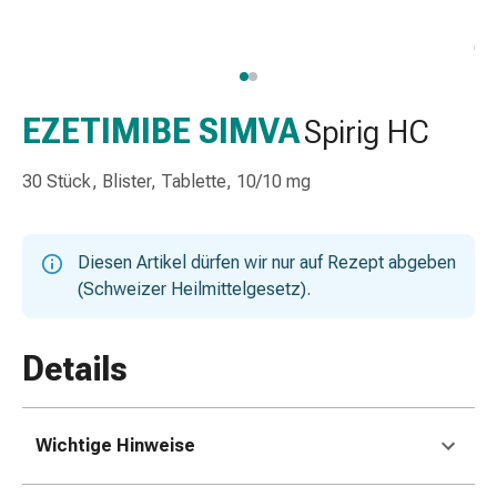
Nasenreiniger
Taschentücher
Schnupfen
Wund-
&
EZETIMIBE SIMVA
Spirig HC
Brandversorgung
Elastische
30 Stück, Blister, Tablette, 10/10 mg
Wundbinden
Kompressen
Fingerverbände
Diesen Artikel dürfen wir nur auf Rezept abgeben
Fixationspflaster
(Schweizer Heilmittelgesetz).
Gazen
Kompressionsbinden
Pflaster
Details
Pflasterbinden,
Tapes
&
Wichtige Hinweise
Zubehör
Schlauch-