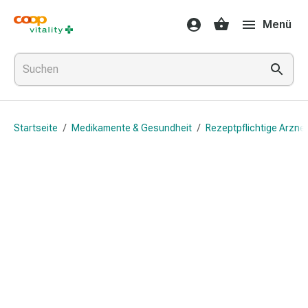
Medikamente
Menü
&
Gesundheit
Grippe
&
Erkältung
Halsbonbons
Startseite
/
Medikamente & Gesundheit
/
Rezeptpflichtige Arznei
Grippe-
&
Erkältung
Medikamente
Halsschmerzen
Husten
&
Bronchitis
Inhalationsgeräte
&
Zubehör