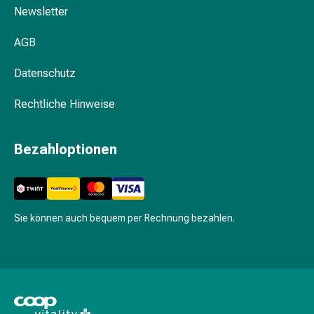
Krankhaftes
Newsletter
Schwitzen
Unreine
AGB
Haut
Fieberblasen
Datenschutz
Hautausschlag
Akne
Rechtliche Hinweise
Naturmittel
Bachblütentherapie
Bezahloptionen
Aus
Pflanzenknospen
Homöopathie
Phytotherapie
Sie können auch bequem per Rechnung bezahlen.
Schüssler-
Salz
Spagyrika
Anthroposophika
Niere,
Blase,