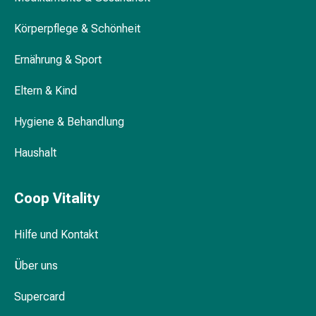
Blähungen
Körperpflege & Schönheit
&
Krämpfe
Ernährung & Sport
Verstopfung
Medizinische
Eltern & Kind
Hautpflege
Ekzeme
Hygiene & Behandlung
&
Juckreiz
Haushalt
Hühneraugen
&
Coop Vitality
Warzen
Nagel-
&
Hilfe und Kontakt
Fusspilz
Über uns
Narbenbehandlung
Trockene
Supercard
Haut