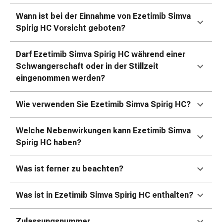
und
Augen
Wann ist bei der Einnahme von Ezetimib Simva
Ohrenbeschwerden
Spirig HC Vorsicht geboten?
Ohrenpflege
Augentropfen
Darf Ezetimib Simva Spirig HC während einer
Augenentzündungen
Schwangerschaft oder in der Stillzeit
Augenverbände
eingenommen werden?
Augenhygiene
Herz
Wie verwenden Sie Ezetimib Simva Spirig HC?
&
Kreislauf
Welche Nebenwirkungen kann Ezetimib Simva
Herztherapie
Spirig HC haben?
Kompressions-
Strümpfe
Kreislaufbeschwerden
Was ist ferner zu beachten?
Rauchstopp
Venenbeschwerden
Was ist in Ezetimib Simva Spirig HC enthalten?
Blutgerinnung
Herznerven-
Zulassungsnummer