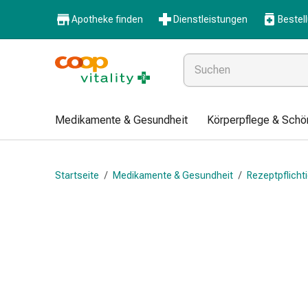
Medikamente
Apotheke finden
Dienstleistungen
Bestel
&
Gesundheit
Grippe
&
Erkältung
Halsbonbons
Medikamente & Gesundheit
Körperpflege & Schö
Grippe-
&
Erkältung
Startseite
/
Medikamente & Gesundheit
/
Rezeptpflichti
Medikamente
Halsschmerzen
Husten
&
Bronchitis
Inhalationsgeräte
&
Zubehör