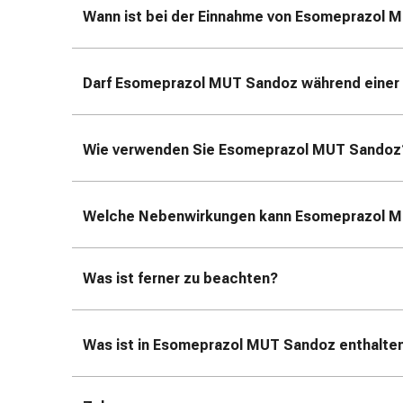
und
Wann ist bei der Einnahme von Esomeprazol 
Augen
Ohrenbeschwerden
Ohrenpflege
Darf Esomeprazol MUT Sandoz
während einer 
Augentropfen
Augenentzündungen
Augenverbände
Wie verwenden Sie Esomeprazol MUT Sandoz
Augenhygiene
Herz
&
Welche Nebenwirkungen kann Esomeprazol 
Kreislauf
Herztherapie
Kompressions-
Was ist ferner zu beachten?
Strümpfe
Kreislaufbeschwerden
Rauchstopp
Was ist in Esomeprazol MUT Sandoz
enthalte
Venenbeschwerden
Herznerven-
Störung