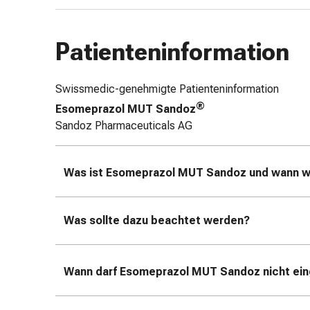
&
Netzverbände
Patienteninformation
Verbandsmaterial
Verbrennungen
&
Swissmedic-genehmigte Patienteninformation
Sonnenbrand
®
Esomeprazol MUT Sandoz
Verbandwechsel-
Sandoz Pharmaceuticals AG
Sets
Wundauflagen
Wundbehandlung
Was ist Esomeprazol MUT Sandoz
und wann w
Wundsprays
Wundverschlussstreifen
&
Was sollte dazu beachtet werden?
-
kleber
Ziehsalbe
Wann darf Esomeprazol MUT Sandoz
nicht e
Tupfer
Ohren