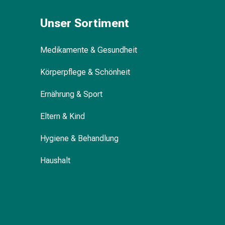
&
Unser Sortiment
Krämpfe
Verstopfung
Medizinische
Medikamente & Gesundheit
Hautpflege
Ekzeme
Körperpflege & Schönheit
&
Juckreiz
Ernährung & Sport
Hühneraugen
Eltern & Kind
&
Warzen
Hygiene & Behandlung
Nagel-
&
Haushalt
Fusspilz
Narbenbehandlung
Trockene
Haut
Krankhaftes