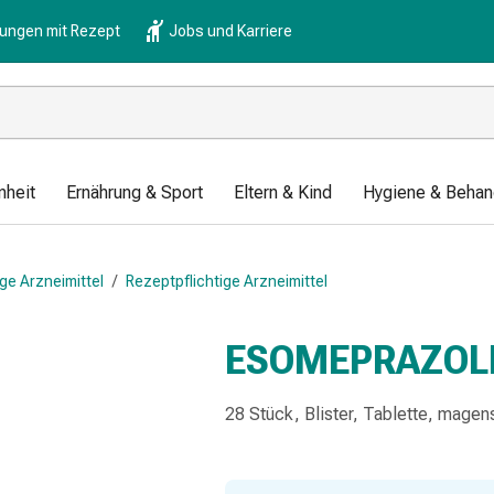
lungen mit Rezept
Jobs und Karriere
nheit
Ernährung & Sport
Eltern & Kind
Hygiene & Behan
ge Arzneimittel
/
Rezeptpflichtige Arzneimittel
ESOMEPRAZOL
28 Stück, Blister, Tablette, magens