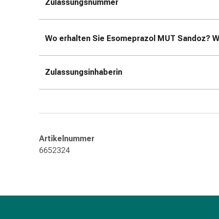
Zulassungsnummer
Gedächtnis-
&
Konzentrationsstörung
Wo erhalten Sie Esomeprazol MUT Sandoz
? W
Allergien
&
Heuschnupfen
Zulassungsinhaberin
Antiallergika
Haut
Nase
Magen-
Darm
Durchfall
Artikelnummer
Hämorrhoiden
6652324
Magenbrennen
Übelkeit
&
Erbrechen
Verdauung,
Blähungen