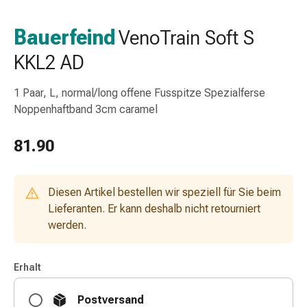
Nasenreiniger
Taschentücher
Bauerfeind
VenoTrain Soft S
Schnupfen
KKL2 AD
Wund-
&
Brandversorgung
1 Paar, L, normal/long offene Fusspitze Spezialferse
Elastische
Noppenhaftband 3cm caramel
Wundbinden
Kompressen
81.90
Fingerverbände
Fixationspflaster
Gazen
Diesen Artikel bestellen wir speziell für Sie beim
Kompressionsbinden
Lieferanten. Er kann deshalb nicht retourniert
Pflaster
werden.
Pflasterbinden,
Tapes
Erhalt
&
Zubehör
Postversand
Schlauch-