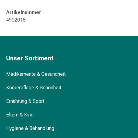
Störung
Gedächtnis-
Artikelnummer
&
4902018
Konzentrationsstörung
Allergien
&
Heuschnupfen
Antiallergika
Unser Sortiment
Haut
Nase
Medikamente & Gesundheit
Magen-
Darm
Körperpflege & Schönheit
Durchfall
Hämorrhoiden
Ernährung & Sport
Magenbrennen
Übelkeit
Eltern & Kind
&
Hygiene & Behandlung
Erbrechen
Verdauung,