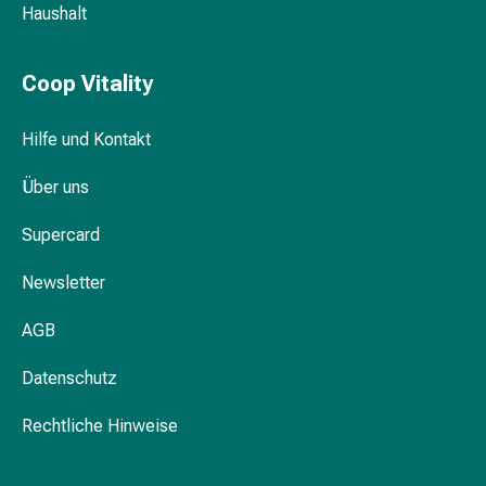
Haushalt
Blähungen
&
Krämpfe
Coop Vitality
Verstopfung
Medizinische
Hilfe und Kontakt
Hautpflege
Ekzeme
Über uns
&
Juckreiz
Supercard
Hühneraugen
&
Newsletter
Warzen
AGB
Nagel-
&
Datenschutz
Fusspilz
Narbenbehandlung
Rechtliche Hinweise
Trockene
Haut