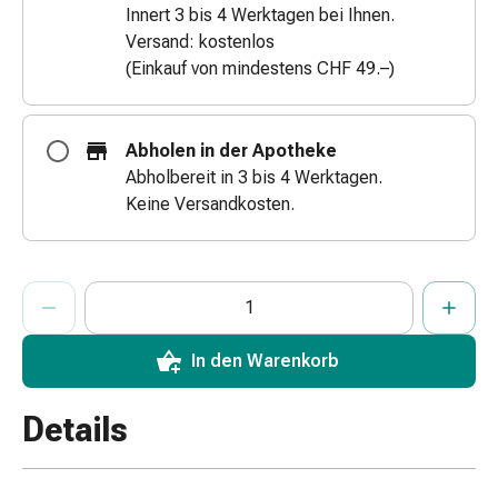
Innert 3 bis 4 Werktagen bei Ihnen.
&
Versand: kostenlos
Netzverbände
(Einkauf von mindestens CHF 49.–)
Verbandsmaterial
Verbrennungen
&
Abholen in der Apotheke
Sonnenbrand
Abholbereit in 3 bis 4 Werktagen.
Verbandwechsel-
Keine Versandkosten.
Sets
Wundauflagen
Wundbehandlung
ProductDetailPage.Aria.AddToCartQuantityControlInst
Wundsprays
Anzahl Exemplare dieses Artikels zum Hinzufügen in den War
Sie haben die maximale Bestellmenge für diesen Artikel erreic
Wir haben momentan kein weiteres Exemplar dieses Artikels a
Wundverschlussstreifen
&
In den Warenkorb
-
kleber
Details
Ziehsalbe
Tupfer
Ohren