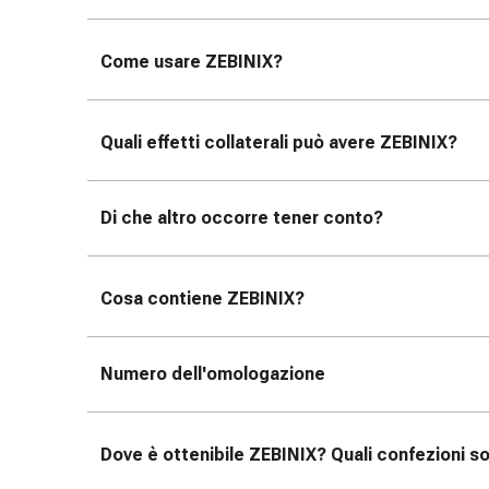
Medicazioni
e
reti
Come usare ZEBINIX
?
tubolari
Materiali
di
Quali effetti collaterali può avere ZEBINIX
?
medicazione
Ustioni
e
Di che altro occorre tener conto?
scottature
Kit
per
Cosa contiene ZEBINIX
?
il
cambio
della
Numero dell'omologazione
medicazione
Medicazioni
adesive
Dove è ottenibile ZEBINIX
? Quali confezioni so
Trattamento