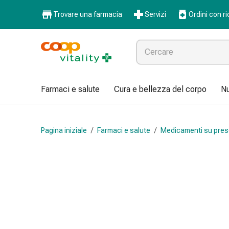
Farmaci
Trovare una farmacia
Servizi
Ordini con ri
e
salute
Influenza
e
raffreddore
Pastiglie
Farmaci e salute
Cura e bellezza del corpo
Nu
per
la
gola
Pagina iniziale
/
Farmaci e salute
/
Medicamenti su pres
Farmaci
per
l'influenza
e
il
raffreddore
Mal
di