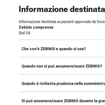
Bende
Informazione destinata 
elastiche
Compresse
Medicazioni
Informazione destinata ai pazienti approvata da Sw
per
Zebinix compresse
le
Bial SA
dita
Bende
Che cos'è ZEBINIX
e quando si usa?
di
fissaggio
Garza
Quando non si può assumere/usare ZEBINIX
Bendaggi
?
compressivi
Medicazioni
Bende,
Quando è richiesta prudenza nella somministra
nastri
e
accessori
Si può assumere/usare ZEBINIX
durante la gra