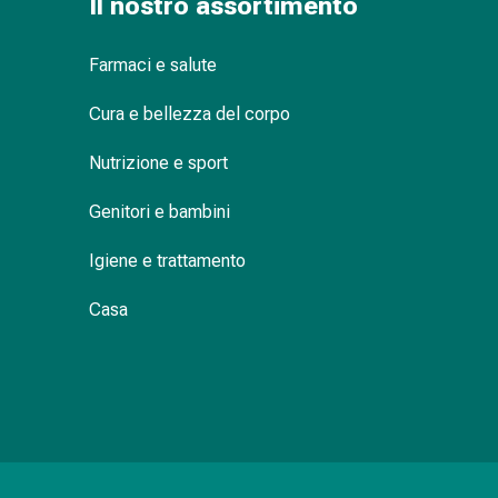
Il nostro assortimento
Orecchie
e
Farmaci e salute
occhi
Disturbi
Cura e bellezza del corpo
dell'orecchio
Cura
Nutrizione e sport
delle
orecchie
Genitori e bambini
Gocce
Igiene e trattamento
oculari
Infiammazione
Casa
degli
occhi
Bende
per
gli
occhi
Igiene