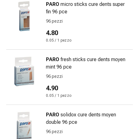
PARO
micro sticks cure dents super
Bende
fin 96 pce
elastiche
Compresse
96 pezzi
Medicazioni
4.80
per
0.05 / 1 pezzo
le
dita
Bende
PARO
fresh sticks cure dents moyen
di
mint 96 pce
fissaggio
96 pezzi
Garza
4.90
Bendaggi
compressivi
0.05 / 1 pezzo
Medicazioni
Bende,
PARO
solidox cure dents moyen
nastri
double 96 pce
e
96 pezzi
accessori