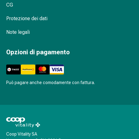
oculare
CG
Cuore
e
Protezione dei dati
circolazione
Terapia
Note legali
cardiaca
Calze
Opzioni di pagamento
a
compressione
Disturbi
circolatori
Cessazione
Può pagare anche comodamente con fattura.
del
fumo
Disturbi
venosi
Disturbi
del
Coop Vitality SA
nervo