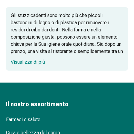
delle
ferite
Gli stuzzicadenti sono molto più che piccoli
Spray
bastoncini di legno o di plastica per rimuovere i
per
residui di cibo dai denti. Nella forma e nella
ferite
composizione giusta, possono essere un elemento
Strisce
chiave per la Sua igiene orale quotidiana. Sia dopo un
e
pranzo, una visita al ristorante o semplicemente tra un
adesivi
pasto e l'altro: una sensazione di pulizia in bocca è
per
Visualizza di più
parte integrante di un aspetto curato.
la
chiusura
delle
ferite
Unguento
Il nostro assortimento
per
il
tiraggio
Farmaci e salute
Tamponi
medicali
Cura e bellezza del corpo