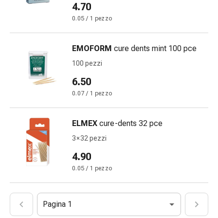
Medicazioni
4.70
e
0.05 / 1 pezzo
reti
tubolari
Materiali
EMOFORM
cure dents mint 100 pce
di
100 pezzi
medicazione
6.50
Ustioni
e
0.07 / 1 pezzo
scottature
Kit
ELMEX
cure-dents 32 pce
per
3 × 32 pezzi
il
cambio
4.90
della
0.05 / 1 pezzo
medicazione
Medicazioni
adesive
Pagina 1
Trattamento