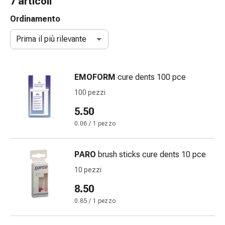
7 articoli
gola
Tosse
Ordinamento
e
Prima il più rilevante
bronchite
Inalatori
e
EMOFORM
cure dents 100 pce
accessori
Detergente
100 pezzi
per
5.50
il
0.06 / 1 pezzo
naso
Tessuti
Raffreddore
PARO
brush sticks cure dents 10 pce
Cura
10 pezzi
delle
ferite
8.50
e
0.85 / 1 pezzo
delle
ustioni