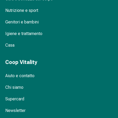
Orecchie
Nutrizione e sport
e
occhi
Genitori e bambini
Disturbi
dell'orecchio
Igiene e trattamento
Cura
delle
Casa
orecchie
Gocce
Coop Vitality
oculari
Infiammazione
degli
Aiuto e contatto
occhi
Bende
Chi siamo
per
Supercard
gli
occhi
Newsletter
Igiene