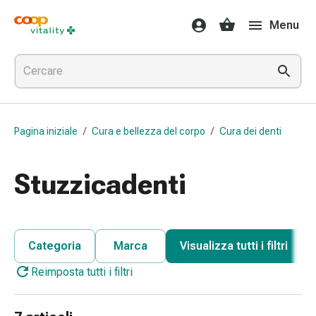
Farmaci
Menu
e
salute
Influenza
e
raffreddore
Pastiglie
Pagina iniziale
/
Cura e bellezza del corpo
/
Cura dei denti
per
la
gola
Stuzzicadenti
Farmaci
per
l'influenza
e
Categoria
Marca
Visualizza tutti i filtri
il
Reimposta tutti i filtri
raffreddore
Mal
di