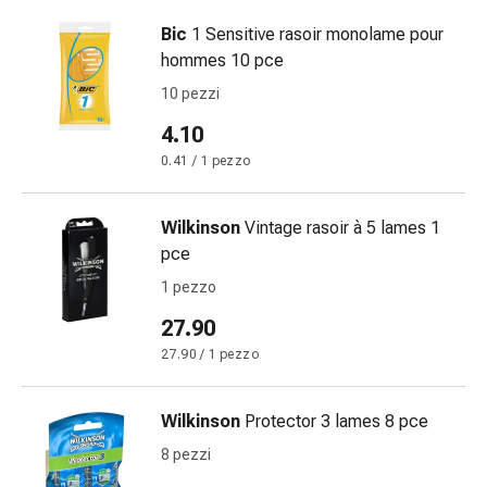
delle
Bic
1 Sensitive rasoir monolame pour
ferite
hommes 10 pce
Spray
per
10 pezzi
ferite
4.10
Strisce
0.41 / 1 pezzo
e
adesivi
per
Wilkinson
Vintage rasoir à 5 lames 1
la
pce
chiusura
1 pezzo
delle
ferite
27.90
Unguento
27.90 / 1 pezzo
per
il
Wilkinson
Protector 3 lames 8 pce
tiraggio
Tamponi
8 pezzi
medicali