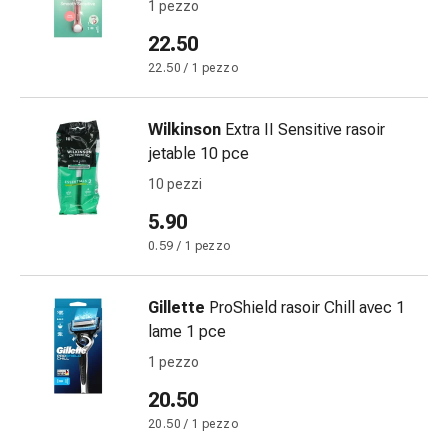
Eczema
1 pezzo
e
22.50
prurito
22.50 / 1 pezzo
Calli
e
verruche
Wilkinson
Extra II Sensitive rasoir
Micosi
jetable 10 pce
di
10 pezzi
unghie
e
5.90
piedi
0.59 / 1 pezzo
Trattamento
delle
Gillette
ProShield rasoir Chill avec 1
cicatrici
lame 1 pce
Pelle
secca
1 pezzo
Sudorazione
20.50
patologica
20.50 / 1 pezzo
Pelle