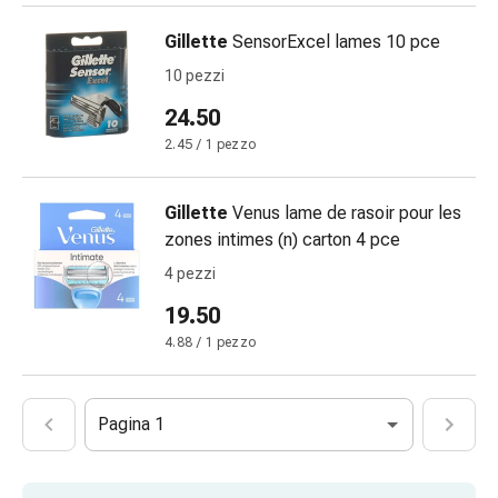
impura
Vesciche
Gillette
SensorExcel lames 10 pce
da
10 pezzi
febbre
24.50
Sfogo
Acne
2.45 / 1 pezzo
Rimedi
naturali
Gillette
Venus lame de rasoir pour les
Terapia
zones intimes (n) carton 4 pce
con
4 pezzi
i
fiori
19.50
di
4.88 / 1 pezzo
Bach
La
terapia
Pagina 1
delle
gemme
vegetali