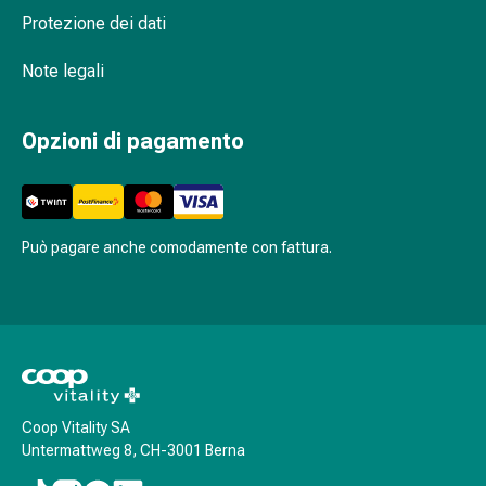
Stress
Protezione dei dati
e
sonno
Note legali
Agenti
calmanti
Opzioni di pagamento
Sbalzi
d'umore
Disturbi
del
sonno
Può pagare anche comodamente con fattura.
Roncopatia
(Russare)
Tratto
respiratorio
Farmaci
per
il
Coop Vitality SA
Untermattweg 8, CH-3001 Berna
naso
Disturbi