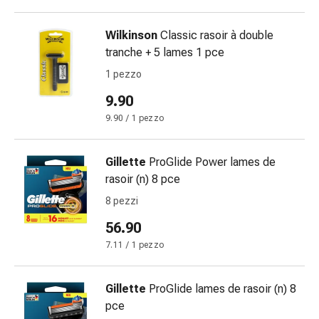
oculare
Cuore
Wilkinson
Classic rasoir à double
e
tranche + 5 lames 1 pce
circolazione
Terapia
1 pezzo
cardiaca
9.90
Calze
9.90 / 1 pezzo
a
compressione
Disturbi
Gillette
ProGlide Power lames de
circolatori
rasoir (n) 8 pce
Cessazione
8 pezzi
del
fumo
56.90
Disturbi
7.11 / 1 pezzo
venosi
Coagulazione
Gillette
ProGlide lames de rasoir (n) 8
del
pce
sangue