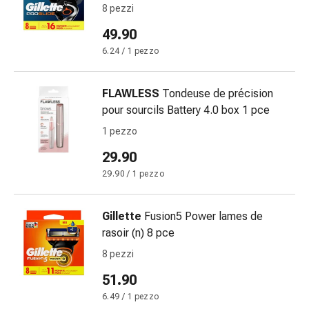
Disturbi
8 pezzi
del
49.90
nervo
6.24 / 1 pezzo
cardiaco
Disturbi
della
FLAWLESS
Tondeuse de précision
memoria
pour sourcils Battery 4.0 box 1 pce
e
1 pezzo
della
29.90
concentrazione
Allergie
29.90 / 1 pezzo
e
febbre
Gillette
Fusion5 Power lames de
da
rasoir (n) 8 pce
fieno
8 pezzi
Antiallergico
La
51.90
pelle
6.49 / 1 pezzo
Naso