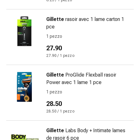
6.23 / 1 pezzo
Bende
elastiche
Gillette
rasoir avec 1 lame carton 1
Compresse
pce
Medicazioni
per
1 pezzo
le
27.90
dita
27.90 / 1 pezzo
Bende
di
fissaggio
Gillette
ProGlide Flexball rasoir
Garza
Power avec 1 lame 1 pce
Bendaggi
1 pezzo
compressivi
28.50
Medicazioni
Bende,
28.50 / 1 pezzo
nastri
e
Gillette
Labs Body + Intimate lames
accessori
de rasoir 6 pce