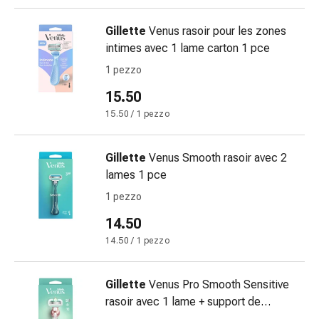
Gastrointestinale
Diarrea
Gillette
Venus rasoir pour les zones
Emorroidi
intimes avec 1 lame carton 1 pce
Bruciore
1 pezzo
di
15.50
stomaco
Nausea
15.50 / 1 pezzo
e
vomito
Gillette
Venus Smooth rasoir avec 2
Digestione,
lames 1 pce
gonfiore
1 pezzo
e
crampi
14.50
Costipazione
14.50 / 1 pezzo
Trattamento
medico
Gillette
Venus Pro Smooth Sensitive
della
rasoir avec 1 lame + support de
pelle
douche 1 pce