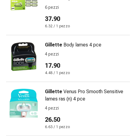
Medicazioni
6 pezzi
e
reti
37.90
tubolari
6.32 / 1 pezzo
Materiali
di
medicazione
Gillette
Body lames 4 pce
Ustioni
4 pezzi
e
17.90
scottature
Kit
4.48 / 1 pezzo
per
il
Gillette
Venus Pro Smooth Sensitive
cambio
lames ras (n) 4 pce
della
4 pezzi
medicazione
Medicazioni
26.50
adesive
6.63 / 1 pezzo
Trattamento