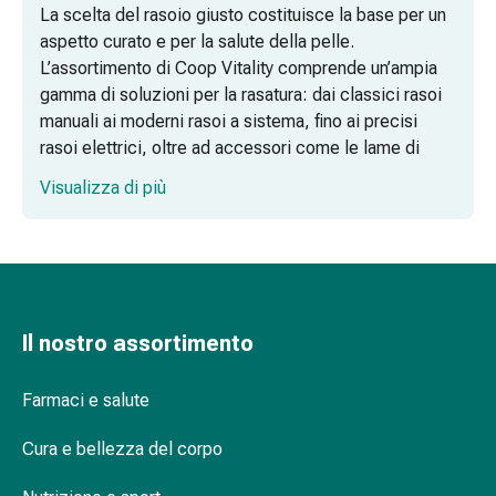
La scelta del rasoio giusto costituisce la base per un
Omeopatia
aspetto curato e per la salute della pelle.
Fitoterapia
L’assortimento di Coop Vitality comprende un’ampia
Sale
gamma di soluzioni per la rasatura: dai classici rasoi
di
manuali ai moderni rasoi a sistema, fino ai precisi
Schüssler
rasoi elettrici, oltre ad accessori come le lame di
Spagirici
ricambio.
Antroposofico
Visualizza di più
Rene,
Rasoi di alta qualità per uomini e donne
vescica,
prostata
Rasoi a sistema per una rasatura
Disturbi
estremamente accurata
urinari
Prostata
Il nostro assortimento
Rasoi manuali classici e rasoi di sicurezza
Disturbi
Rasoi usa e getta per un utilizzo flessibile
ai
Farmaci e salute
reni
Rasoi elettrici speciali e regolabarba
e
Cura e bellezza del corpo
alla
Domande frequenti sui rasoi (FAQ)