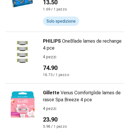
13.50
Orecchie
1.69 / 1 pezzo
e
occhi
Solo spedizione
Disturbi
dell'orecchio
Cura
PHILIPS
OneBlade lames de rechange
delle
4 pce
orecchie
4 pezzi
Gocce
74.90
oculari
Infiammazione
18.73 / 1 pezzo
degli
occhi
Gillette
Venus Comfortglide lames de
Bende
rasoir Spa Breeze 4 pce
per
4 pezzi
gli
occhi
23.90
Igiene
5.98 / 1 pezzo