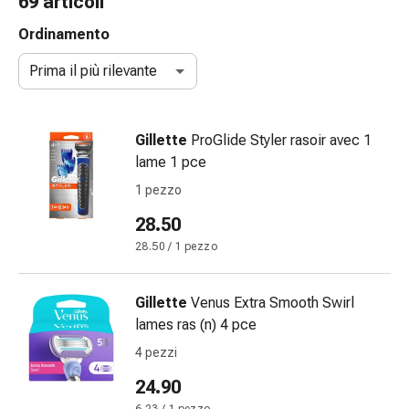
69 articoli
gola
Tosse
Ordinamento
e
Prima il più rilevante
bronchite
Inalatori
e
Gillette
ProGlide Styler rasoir avec 1
accessori
lame 1 pce
Detergente
per
1 pezzo
il
28.50
naso
28.50 / 1 pezzo
Tessuti
Raffreddore
Cura
Gillette
Venus Extra Smooth Swirl
delle
lames ras (n) 4 pce
ferite
4 pezzi
e
delle
24.90
ustioni