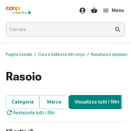
Farmaci
Menu
e
salute
Influenza
e
raffreddore
Pastiglie
Pagina iniziale
/
Cura e bellezza del corpo
/
Rasatura e depilazio
per
la
gola
Rasoio
Farmaci
per
l'influenza
e
Categoria
Marca
Visualizza tutti i filtri
il
Reimposta tutti i filtri
raffreddore
Mal
di