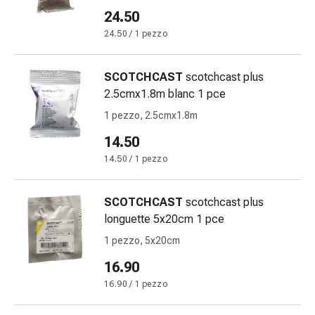
Bende
24.50
elastiche
24.50 / 1 pezzo
Compresse
Medicazioni
SCOTCHCAST
scotchcast plus
per
2.5cmx1.8m blanc 1 pce
le
dita
1 pezzo, 2.5cmx1.8m
Bende
14.50
di
14.50 / 1 pezzo
fissaggio
Garza
Bendaggi
SCOTCHCAST
scotchcast plus
compressivi
longuette 5x20cm 1 pce
Medicazioni
1 pezzo, 5x20cm
Bende,
16.90
nastri
e
16.90 / 1 pezzo
accessori