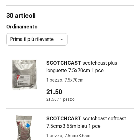
gola
Tosse
30 articoli
e
bronchite
Ordinamento
Inalatori
Prima il più rilevante
e
accessori
Detergente
SCOTCHCAST
scotchcast plus
per
longuette 7.5x70cm 1 pce
il
naso
1 pezzo, 7.5x70cm
Tessuti
21.50
Raffreddore
21.50 / 1 pezzo
Cura
delle
ferite
SCOTCHCAST
scotchcast softcast
e
7.5cmx3.65m bleu 1 pce
delle
1 pezzo, 7.5cmx3.65m
ustioni