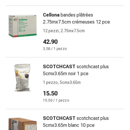
febbre
Sfogo
Cellona
bandes plâtrées
Acne
2.75mx7.5cm crémeuses 12 pce
Rimedi
naturali
12 pezzi, 2.75mx7.5cm
Terapia
42.90
con
3.58 / 1 pezzo
i
fiori
di
SCOTCHCAST
scotchcast plus
Bach
5cmx3.65m noir 1 pce
La
1 pezzo, 5cmx3.65m
terapia
15.50
delle
gemme
15.50 / 1 pezzo
vegetali
Omeopatia
SCOTCHCAST
scotchcast plus
Fitoterapia
5cmx3.65m blanc 10 pce
Sale