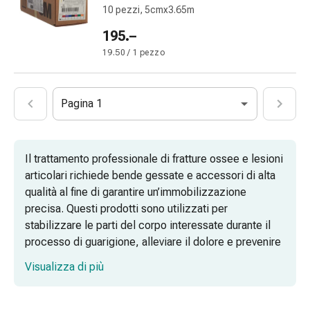
10 pezzi, 5cmx3.65m
di
Schüssler
195.–
Spagirici
19.50 / 1 pezzo
Antroposofico
Rene,
vescica,
Pagina 1
prostata
Disturbi
urinari
Il trattamento professionale di fratture ossee e lesioni
Prostata
articolari richiede bende gessate e accessori di alta
Disturbi
qualità al fine di garantire un’immobilizzazione
ai
precisa. Questi prodotti sono utilizzati per
reni
stabilizzare le parti del corpo interessate durante il
e
processo di guarigione, alleviare il dolore e prevenire
alla
possibili disallineamenti. Un’applicazione corretta
vescica
Visualizza di più
combina bendaggi di sostegno stabilizzanti con
Dolore
imbottiture protettive, assicurando al contempo
e
l'efficacia terapeutica e il comfort per il paziente.