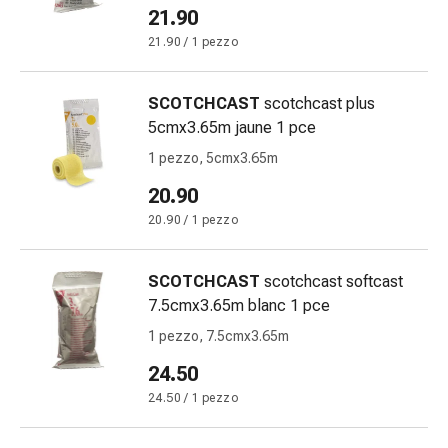
delle
21.90
ferite
21.90 / 1 pezzo
Spray
per
SCOTCHCAST
scotchcast plus
ferite
5cmx3.65m jaune 1 pce
Strisce
e
1 pezzo, 5cmx3.65m
adesivi
20.90
per
20.90 / 1 pezzo
la
chiusura
delle
SCOTCHCAST
scotchcast softcast
ferite
7.5cmx3.65m blanc 1 pce
Unguento
1 pezzo, 7.5cmx3.65m
per
il
24.50
tiraggio
24.50 / 1 pezzo
Tamponi
medicali