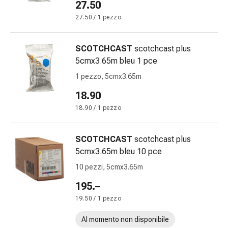
Calli
27.50
e
27.50 / 1 pezzo
verruche
Micosi
SCOTCHCAST
scotchcast plus
di
5cmx3.65m bleu 1 pce
unghie
e
1 pezzo, 5cmx3.65m
piedi
18.90
Trattamento
18.90 / 1 pezzo
delle
cicatrici
Pelle
SCOTCHCAST
scotchcast plus
secca
5cmx3.65m bleu 10 pce
Sudorazione
10 pezzi, 5cmx3.65m
patologica
Pelle
195.–
impura
19.50 / 1 pezzo
Vesciche
Al momento non disponibile
da