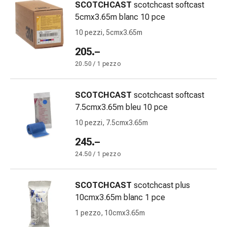
SCOTCHCAST
scotchcast softcast
Bruciore
5cmx3.65m blanc 10 pce
di
10 pezzi, 5cmx3.65m
stomaco
Nausea
205.–
e
20.50 / 1 pezzo
vomito
Digestione,
gonfiore
SCOTCHCAST
scotchcast softcast
e
7.5cmx3.65m bleu 10 pce
crampi
10 pezzi, 7.5cmx3.65m
Costipazione
245.–
Trattamento
medico
24.50 / 1 pezzo
della
pelle
SCOTCHCAST
scotchcast plus
Eczema
10cmx3.65m blanc 1 pce
e
1 pezzo, 10cmx3.65m
prurito