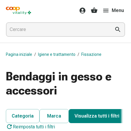
Farmaci
Menu
e
salute
Influenza
e
raffreddore
Pastiglie
Pagina iniziale
/
Igiene e trattamento
/
Fissazione
per
la
gola
Bendaggi in gesso e
Farmaci
per
accessori
l'influenza
e
il
raffreddore
Categoria
Marca
Visualizza tutti i filtri
Mal
Reimposta tutti i filtri
di