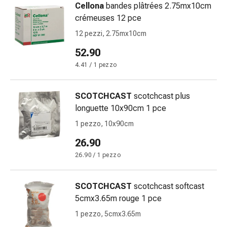
Cellona
bandes plâtrées 2.75mx10cm
Orecchie
crémeuses 12 pce
e
occhi
12 pezzi, 2.75mx10cm
Disturbi
52.90
dell'orecchio
4.41 / 1 pezzo
Cura
delle
orecchie
SCOTCHCAST
scotchcast plus
Gocce
longuette 10x90cm 1 pce
oculari
1 pezzo, 10x90cm
Infiammazione
26.90
degli
occhi
26.90 / 1 pezzo
Bende
per
SCOTCHCAST
scotchcast softcast
gli
5cmx3.65m rouge 1 pce
occhi
1 pezzo, 5cmx3.65m
Igiene