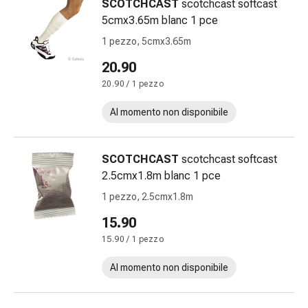
SCOTCHCAST
scotchcast softcast
cardiaco
5cmx3.65m blanc 1 pce
Disturbi
della
1 pezzo, 5cmx3.65m
memoria
20.90
e
20.90 / 1 pezzo
della
concentrazione
Al momento non disponibile
Allergie
e
febbre
SCOTCHCAST
scotchcast softcast
da
2.5cmx1.8m blanc 1 pce
fieno
1 pezzo, 2.5cmx1.8m
Antiallergico
15.90
La
pelle
15.90 / 1 pezzo
Naso
Al momento non disponibile
Gastrointestinale
Diarrea
Emorroidi