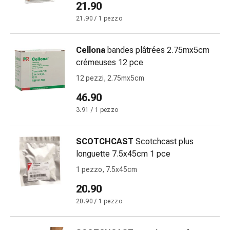
oculare
21.90
Cuore
21.90 / 1 pezzo
e
circolazione
Cellona
bandes plâtrées 2.75mx5cm
Terapia
crémeuses 12 pce
cardiaca
Calze
12 pezzi, 2.75mx5cm
a
46.90
compressione
3.91 / 1 pezzo
Disturbi
circolatori
Cessazione
SCOTCHCAST
Scotchcast plus
del
longuette 7.5x45cm 1 pce
fumo
1 pezzo, 7.5x45cm
Disturbi
venosi
20.90
Disturbi
20.90 / 1 pezzo
del
nervo