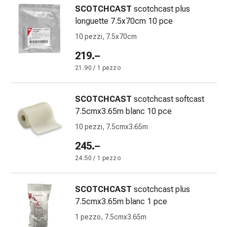
Medicazioni
SCOTCHCAST
scotchcast plus
e
longuette 7.5x70cm 10 pce
reti
10 pezzi, 7.5x70cm
tubolari
Materiali
219.–
di
21.90 / 1 pezzo
medicazione
Ustioni
e
SCOTCHCAST
scotchcast softcast
scottature
7.5cmx3.65m blanc 10 pce
Kit
10 pezzi, 7.5cmx3.65m
per
245.–
il
cambio
24.50 / 1 pezzo
della
medicazione
SCOTCHCAST
scotchcast plus
Medicazioni
7.5cmx3.65m blanc 1 pce
adesive
1 pezzo, 7.5cmx3.65m
Trattamento