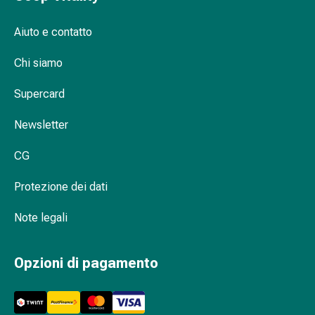
Metabolismo
Osteoporosi
Aiuto e contatto
Immunosoppressori
Chi siamo
Protezione
e
Supercard
prodotti
contro
Newsletter
gli
insetti
CG
Protezione
contro
Protezione dei dati
zanzare
e
Note legali
zecche
Pinzette
Opzioni di pagamento
per
zecche
Antiparassitario