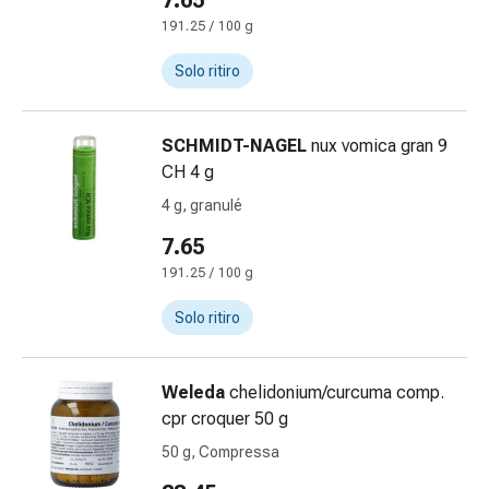
7.65
Calli
e
191.25 / 100 g
verruche
Solo ritiro
Micosi
di
unghie
SCHMIDT-NAGEL
nux vomica gran 9
e
CH 4 g
piedi
4 g, granulé
Trattamento
delle
7.65
cicatrici
191.25 / 100 g
Pelle
secca
Solo ritiro
Sudorazione
patologica
Weleda
chelidonium/curcuma comp.
Pelle
cpr croquer 50 g
impura
Vesciche
50 g, Compressa
da