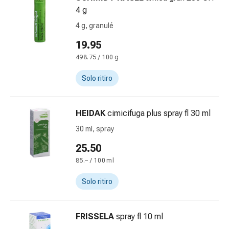
cardiaco
4 g
Disturbi
4 g, granulé
della
memoria
19.95
e
498.75 / 100 g
della
concentrazione
Solo ritiro
Allergie
e
HEIDAK
cimicifuga plus spray fl 30 ml
febbre
da
30 ml, spray
fieno
25.50
Antiallergico
85.– / 100 ml
La
pelle
Solo ritiro
Naso
Gastrointestinale
Diarrea
FRISSELA
spray fl 10 ml
Emorroidi