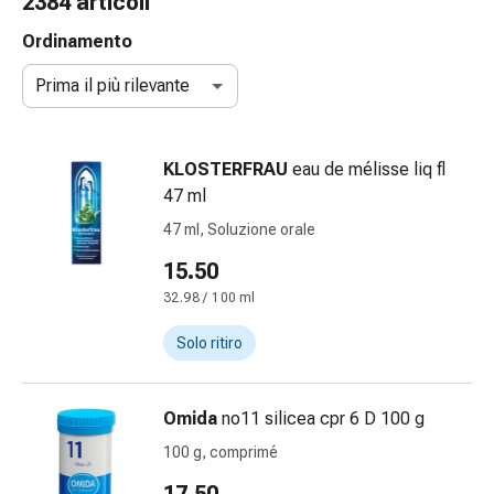
2384 articoli
gola
Tosse
Ordinamento
e
Prima il più rilevante
bronchite
Inalatori
e
KLOSTERFRAU
eau de mélisse liq fl
accessori
47 ml
Detergente
per
47 ml, Soluzione orale
il
15.50
naso
32.98 / 100 ml
Tessuti
Raffreddore
Solo ritiro
Cura
delle
ferite
Omida
no11 silicea cpr 6 D 100 g
e
100 g, comprimé
delle
ustioni