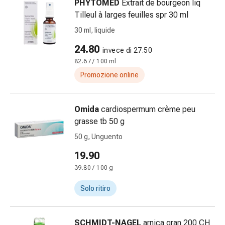
oculare
PHYTOMED
Extrait de bourgeon liq
Cuore
Tilleul à larges feuilles spr 30 ml
e
30 ml, liquide
circolazione
24.80
Terapia
invece di 27.50
cardiaca
82.67 / 100 ml
Calze
Promozione online
a
compressione
Omida
cardiospermum crème peu
Disturbi
grasse tb 50 g
circolatori
Cessazione
50 g, Unguento
del
19.90
fumo
39.80 / 100 g
Disturbi
venosi
Solo ritiro
Disturbi
del
nervo
SCHMIDT-NAGEL
arnica gran 200 CH