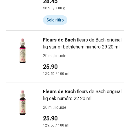
28.45
febbre
56.90 / 100 g
Sfogo
Acne
Solo ritiro
Rimedi
naturali
Terapia
Fleurs de Bach
fleurs de Bach original
con
liq star of bethlehem numéro 29 20 ml
i
20 ml, liquide
fiori
di
25.90
Bach
129.50 / 100 ml
La
terapia
Fleurs de Bach
fleurs de Bach original
delle
liq oak numéro 22 20 ml
gemme
vegetali
20 ml, liquide
Omeopatia
25.90
Fitoterapia
129.50 / 100 ml
Sale