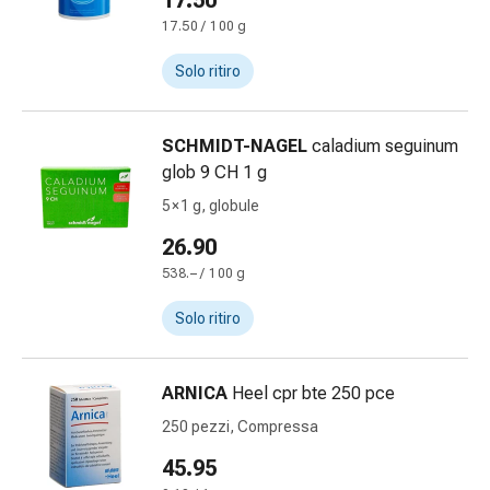
17.50
Bende
17.50 / 100 g
elastiche
Compresse
Solo ritiro
Medicazioni
per
SCHMIDT-NAGEL
caladium seguinum
le
glob 9 CH 1 g
dita
Bende
5 × 1 g, globule
di
26.90
fissaggio
538.– / 100 g
Garza
Bendaggi
Solo ritiro
compressivi
Medicazioni
Bende,
ARNICA
Heel cpr bte 250 pce
nastri
250 pezzi, Compressa
e
45.95
accessori