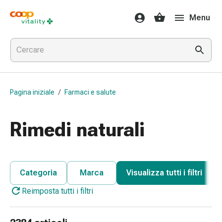
Farmaci
Menu
e
salute
Influenza
e
raffreddore
Pastiglie
Pagina iniziale
/
Farmaci e salute
per
la
gola
Rimedi naturali
Farmaci
per
l'influenza
e
Categoria
Marca
Visualizza tutti i filtri
il
Reimposta tutti i filtri
raffreddore
Mal
di