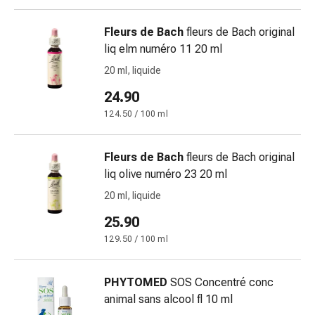
di
Schüssler
Fleurs de Bach
fleurs de Bach original
Spagirici
liq elm numéro 11 20 ml
Antroposofico
20 ml, liquide
Rene,
24.90
vescica,
prostata
124.50 / 100 ml
Disturbi
urinari
Fleurs de Bach
fleurs de Bach original
Prostata
liq olive numéro 23 20 ml
Disturbi
20 ml, liquide
ai
reni
25.90
e
129.50 / 100 ml
alla
vescica
PHYTOMED
SOS Concentré conc
Dolore
animal sans alcool fl 10 ml
e