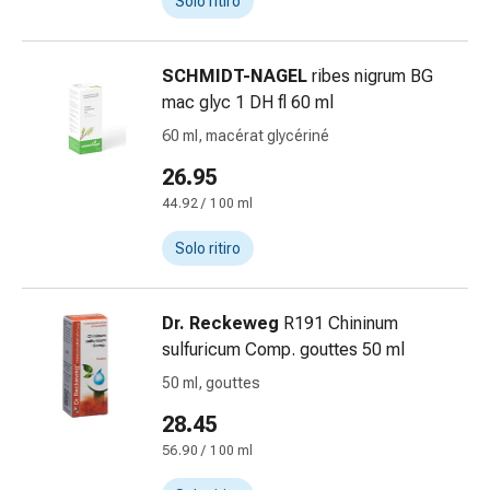
Solo ritiro
delle
ferite
Spray
SCHMIDT-NAGEL
ribes nigrum BG
per
mac glyc 1 DH fl 60 ml
ferite
60 ml, macérat glycériné
Strisce
e
26.95
adesivi
44.92 / 100 ml
per
la
Solo ritiro
chiusura
delle
Dr. Reckeweg
R191 Chininum
ferite
sulfuricum Comp. gouttes 50 ml
Unguento
per
50 ml, gouttes
il
28.45
tiraggio
56.90 / 100 ml
Tamponi
medicali