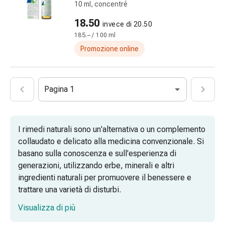
febbre
10 ml, concentré
Mal
18.50
invece di 20.50
di
185.– / 100 ml
testa
ed
Promozione online
emicrania
Dolori
muscolari
Pagina 1
e
articolari
Antidolorifici
I rimedi naturali sono un'alternativa o un complemento
Trattamento
collaudato e delicato alla medicina convenzionale. Si
del
basano sulla conoscenza e sull'esperienza di
dolore
generazioni, utilizzando erbe, minerali e altri
Raffreddamento
ingredienti naturali per promuovere il benessere e
Riscaldamento
trattare una varietà di disturbi.
Stress
e
Visualizza di più
sonno
Omeopatia e antroposofia