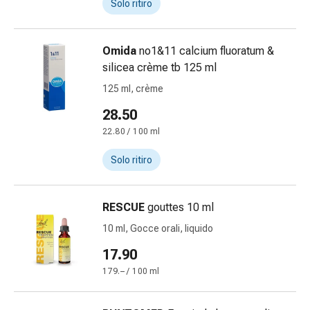
Solo ritiro
Orecchie
e
occhi
Omida
no1&11 calcium fluoratum &
Disturbi
silicea crème tb 125 ml
dell'orecchio
125 ml, crème
Cura
delle
28.50
orecchie
22.80 / 100 ml
Gocce
Solo ritiro
oculari
Infiammazione
degli
RESCUE
gouttes 10 ml
occhi
Bende
10 ml, Gocce orali, liquido
per
17.90
gli
179.– / 100 ml
occhi
Igiene