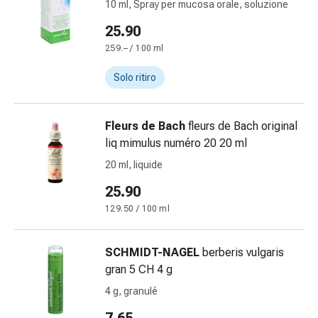
10 ml, Spray per mucosa orale, soluzione
Bruciore
25.90
di
stomaco
259.– / 100 ml
Nausea
Solo ritiro
e
vomito
Digestione,
Fleurs de Bach
fleurs de Bach original
gonfiore
liq mimulus numéro 20 20 ml
e
20 ml, liquide
crampi
Costipazione
25.90
Trattamento
129.50 / 100 ml
medico
della
pelle
SCHMIDT-NAGEL
berberis vulgaris
Eczema
gran 5 CH 4 g
e
4 g, granulé
prurito