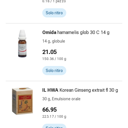
Medicazioni
0.18 / 1 pezzo
e
Solo ritiro
reti
tubolari
Materiali
Omida
hamamelis glob 30 C 14 g
di
14 g, globule
medicazione
Ustioni
21.05
e
150.36 / 100 g
scottature
Kit
Solo ritiro
per
il
cambio
IL HWA
Korean Ginseng extrait fl 30 g
della
30 g, Emulsione orale
medicazione
66.95
Medicazioni
adesive
223.17 / 100 g
Trattamento