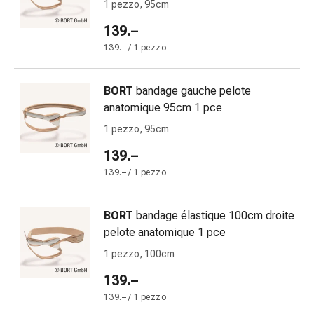
Eczema
1 pezzo, 95cm
e
139.–
prurito
139.– / 1 pezzo
Calli
e
verruche
BORT
bandage gauche pelote
Micosi
anatomique 95cm 1 pce
di
1 pezzo, 95cm
unghie
e
139.–
piedi
139.– / 1 pezzo
Trattamento
delle
BORT
bandage élastique 100cm droite
cicatrici
pelote anatomique 1 pce
Pelle
secca
1 pezzo, 100cm
Sudorazione
139.–
patologica
139.– / 1 pezzo
Pelle