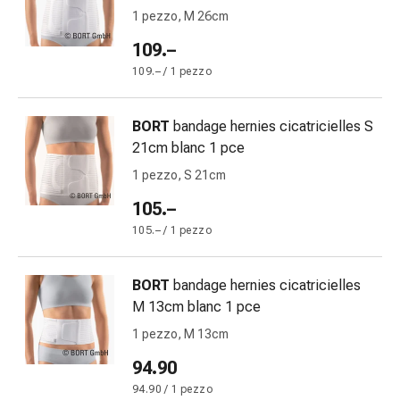
Orecchie
1 pezzo, M 26cm
e
109.–
occhi
109.– / 1 pezzo
Disturbi
dell'orecchio
Cura
BORT
bandage hernies cicatricielles S
delle
21cm blanc 1 pce
orecchie
1 pezzo, S 21cm
Gocce
105.–
oculari
Infiammazione
105.– / 1 pezzo
degli
occhi
BORT
bandage hernies cicatricielles
Bende
M 13cm blanc 1 pce
per
1 pezzo, M 13cm
gli
occhi
94.90
Igiene
94.90 / 1 pezzo