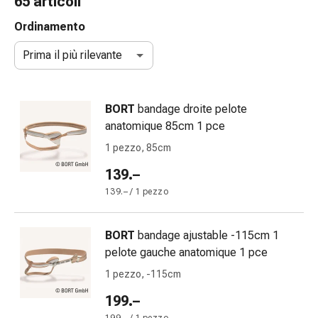
65 articoli
gola
Tosse
Ordinamento
e
Prima il più rilevante
bronchite
Inalatori
e
BORT
bandage droite pelote
accessori
anatomique 85cm 1 pce
Detergente
per
1 pezzo, 85cm
il
139.–
naso
139.– / 1 pezzo
Tessuti
Raffreddore
Cura
BORT
bandage ajustable -115cm 1
delle
pelote gauche anatomique 1 pce
ferite
1 pezzo, -115cm
e
delle
199.–
ustioni