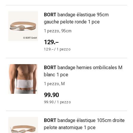
oculare
Cuore
BORT
bandage élastique 95cm
e
gauche pelote ronde 1 pce
circolazione
Terapia
1 pezzo, 95cm
cardiaca
129.–
Calze
129.– / 1 pezzo
a
compressione
Disturbi
BORT
bandage hernies ombilicales M
circolatori
blanc 1 pce
Cessazione
1 pezzo, M
del
fumo
99.90
Disturbi
99.90 / 1 pezzo
venosi
Coagulazione
BORT
bandage élastique 105cm droite
del
pelote anatomique 1 pce
sangue