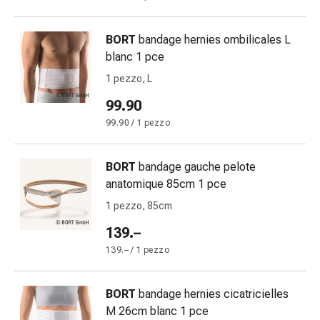
delle
ferite
BORT
bandage hernies ombilicales L
Spray
blanc 1 pce
per
ferite
1 pezzo, L
Strisce
99.90
e
99.90 / 1 pezzo
adesivi
per
la
BORT
bandage gauche pelote
chiusura
anatomique 85cm 1 pce
delle
1 pezzo, 85cm
ferite
Unguento
139.–
per
139.– / 1 pezzo
il
tiraggio
BORT
bandage hernies cicatricielles
Tamponi
M 26cm blanc 1 pce
medicali