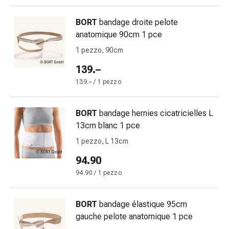
Gastrointestinale
Diarrea
BORT
bandage droite pelote
Emorroidi
anatomique 90cm 1 pce
Bruciore
1 pezzo, 90cm
di
139.–
stomaco
Nausea
139.– / 1 pezzo
e
vomito
BORT
bandage hernies cicatricielles L
Digestione,
13cm blanc 1 pce
gonfiore
1 pezzo, L 13cm
e
crampi
94.90
Costipazione
94.90 / 1 pezzo
Trattamento
medico
BORT
bandage élastique 95cm
della
gauche pelote anatomique 1 pce
pelle