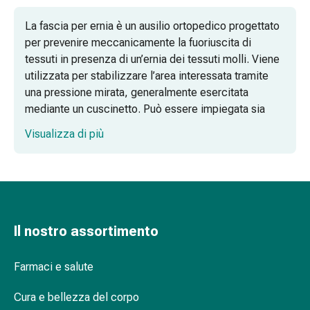
Omeopatia
La fascia per ernia è un ausilio ortopedico progettato
Fitoterapia
per prevenire meccanicamente la fuoriuscita di
Sale
tessuti in presenza di un’ernia dei tessuti molli. Viene
di
utilizzata per stabilizzare l’area interessata tramite
Schüssler
una pressione mirata, generalmente esercitata
Spagirici
mediante un cuscinetto. Può essere impiegata sia
Antroposofico
come trattamento conservativo, al fine di alleviare i
Rene,
Visualizza di più
disturbi nella vita quotidiana, sia come supporto del
vescica,
tessuto immediatamente prima o dopo un intervento
prostata
chirurgico. La scelta della fascia più adatta dipende
Disturbi
dalla sede anatomica dell’ernia; all’interno
urinari
dell’assortimento specializzato di Coop Vitality sono
Prostata
disponibili diversi modelli pensati per rispondere a
Disturbi
Il nostro assortimento
esigenze individuali.
ai
reni
Farmaci e salute
Fasce per ernia inguinale: pressione
e
mirata sul canale inguinale
alla
Cura e bellezza del corpo