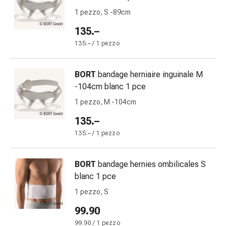
Medicazioni
1 pezzo, S -89cm
e
reti
135.–
tubolari
135.– / 1 pezzo
Materiali
di
medicazione
BORT
bandage herniaire inguinale M
Ustioni
-104cm blanc 1 pce
e
1 pezzo, M -104cm
scottature
135.–
Kit
per
135.– / 1 pezzo
il
cambio
BORT
bandage hernies ombilicales S
della
blanc 1 pce
medicazione
1 pezzo, S
Medicazioni
adesive
99.90
Trattamento
99.90 / 1 pezzo