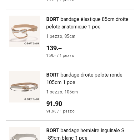
199.– / 1 pezzo
Bende
elastiche
BORT
bandage élastique 85cm droite
Compresse
pelote anatomique 1 pce
Medicazioni
per
1 pezzo, 85cm
le
139.–
dita
139.– / 1 pezzo
Bende
di
fissaggio
BORT
bandage droite pelote ronde
Garza
105cm 1 pce
Bendaggi
1 pezzo, 105cm
compressivi
91.90
Medicazioni
Bende,
91.90 / 1 pezzo
nastri
e
BORT
bandage herniaire inguinale S
accessori
-89cm blanc 1 pce