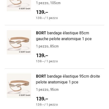
Disturbi
1 pezzo, 105cm
del
139.–
nervo
139.– / 1 pezzo
cardiaco
Disturbi
della
BORT
bandage élastique 85cm
memoria
gauche pelote anatomique 1 pce
e
1 pezzo, 85cm
della
139.–
concentrazione
Allergie
139.– / 1 pezzo
e
febbre
BORT
bandage élastique 95cm droite
da
pelote anatomique 1 pce
fieno
1 pezzo, 95cm
Antiallergico
La
139.–
pelle
139.– / 1 pezzo
Naso