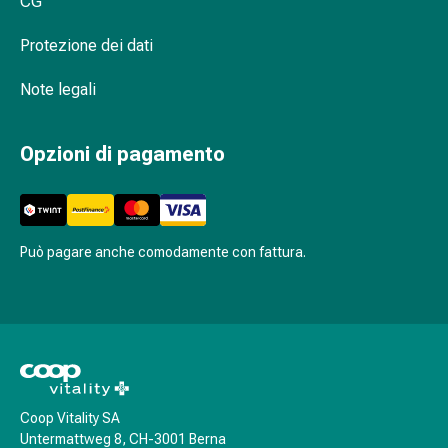
CG
Stress
e
Supporto personalizzato: trovi la fascia
Protezione dei dati
sonno
per ernia giusta su Coop Vitality
Agenti
Note legali
calmanti
Sbalzi
Opzioni di pagamento
d'umore
Disturbi
del
sonno
Roncopatia
Può pagare anche comodamente con fattura.
(Russare)
Tratto
respiratorio
Farmaci
per
il
naso
Coop Vitality SA
Untermattweg 8, CH-3001 Berna
Disturbi