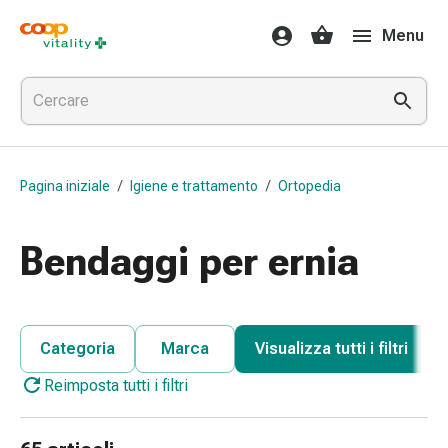
Farmaci
Menu
e
salute
Influenza
e
raffreddore
Pastiglie
Pagina iniziale
/
Igiene e trattamento
/
Ortopedia
per
la
gola
Bendaggi per ernia
Farmaci
per
l'influenza
e
Categoria
Marca
Visualizza tutti i filtri
il
Reimposta tutti i filtri
raffreddore
Mal
di