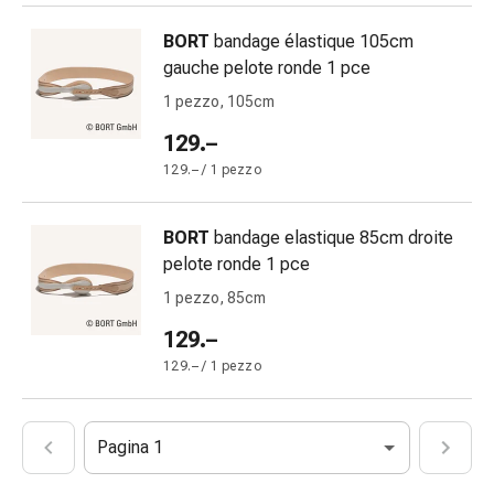
impura
Vesciche
BORT
bandage élastique 105cm
da
gauche pelote ronde 1 pce
febbre
1 pezzo, 105cm
Sfogo
129.–
Acne
Rimedi
129.– / 1 pezzo
naturali
Terapia
BORT
bandage elastique 85cm droite
con
pelote ronde 1 pce
i
1 pezzo, 85cm
fiori
di
129.–
Bach
129.– / 1 pezzo
La
terapia
delle
Pagina 1
gemme
vegetali