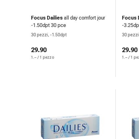
Medicazioni
e
reti
Focus Dailies
all day comfort jour
Focus D
tubolari
-1.50dpt 30 pce
-3.25dp
Materiali
30 pezzi, -1.50dpt
30 pezzi
di
medicazione
29.90
29.90
Ustioni
1.– / 1 pezzo
1.– / 1 p
e
scottature
Kit
per
il
cambio
della
medicazione
Medicazioni
adesive
Trattamento