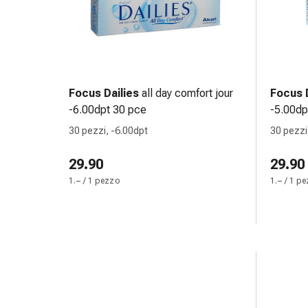
oculare
Cuore
e
circolazione
Terapia
cardiaca
Focus Dailies
all day comfort jour
Focus D
Calze
-6.00dpt 30 pce
-5.00dp
a
30 pezzi, -6.00dpt
30 pezzi
compressione
Disturbi
29.90
29.90
circolatori
1.– / 1 pezzo
1.– / 1 p
Cessazione
del
fumo
Disturbi
venosi
Disturbi
del
nervo