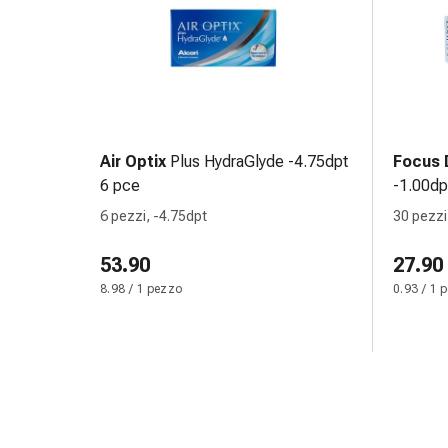
cardiaco
Disturbi
della
memoria
e
della
concentrazione
Air Optix
Plus HydraGlyde -4.75dpt
Focus D
Allergie
6 pce
-1.00dp
e
6 pezzi, -4.75dpt
30 pezzi
febbre
da
53.90
27.90
fieno
8.98 / 1 pezzo
0.93 / 1 
Antiallergico
La
pelle
Naso
Gastrointestinale
Diarrea
Emorroidi