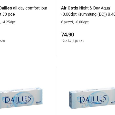
ailies
all day comfort jour
Air Optix
Night & Day Aqua
t 30 pce
-0.00dpt Krümmung (BC)) 8.40
13.80 6 pce
, -4.25dpt
6 pezzi, -0.00dpt
74.90
ezzo
12.48 / 1 pezzo