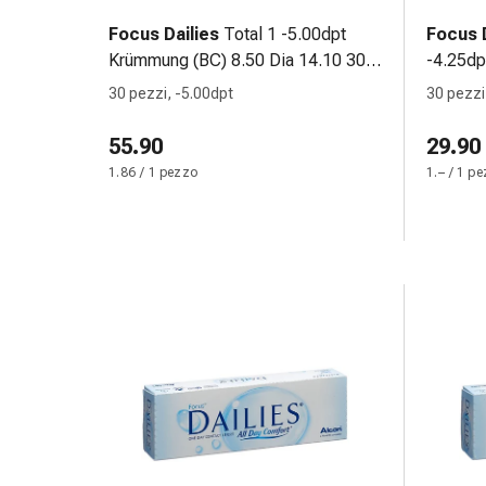
Bende
Focus Dailies
Total 1 -5.00dpt
Focus D
elastiche
Krümmung (BC) 8.50 Dia 14.10 30
-4.25dp
Compresse
pce
30 pezzi, -5.00dpt
30 pezzi
Medicazioni
per
55.90
29.90
le
1.86 / 1 pezzo
1.– / 1 p
dita
Bende
di
fissaggio
Garza
Bendaggi
compressivi
Medicazioni
Bende,
nastri
e
accessori