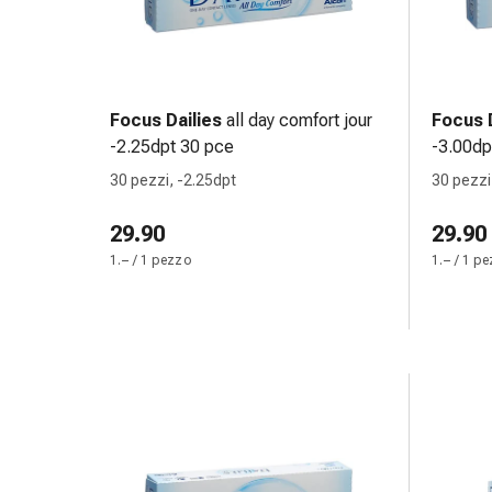
Orecchie
e
occhi
Disturbi
Focus Dailies
all day comfort jour
Focus D
dell'orecchio
-2.25dpt 30 pce
-3.00dp
Cura
delle
30 pezzi, -2.25dpt
30 pezzi
orecchie
29.90
Gocce
29.90
oculari
1.– / 1 pezzo
1.– / 1 p
Infiammazione
degli
occhi
Bende
per
gli
occhi
Igiene