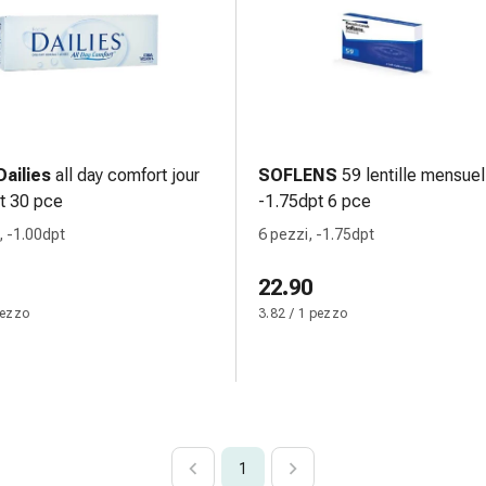
ailies
all day comfort jour
SOFLENS
59 lentille mensuel
t 30 pce
-1.75dpt 6 pce
, -1.00dpt
6 pezzi, -1.75dpt
22.90
pezzo
3.82 / 1 pezzo
1