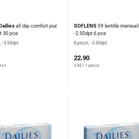
ailies
all day comfort jour
SOFLENS
59 lentille mensuel
t 30 pce
-2.50dpt 6 pce
, -3.50dpt
6 pezzi, -2.50dpt
22.90
ezzo
3.82 / 1 pezzo