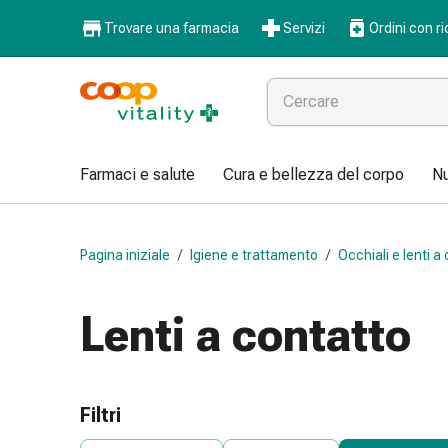
Farmaci
Trovare una farmacia
Servizi
Ordini con ri
e
salute
Influenza
e
raffreddore
Pastiglie
Farmaci e salute
Cura e bellezza del corpo
Nu
per
la
gola
Pagina iniziale
/
Igiene e trattamento
/
Occhiali e lenti a
Farmaci
per
l'influenza
Lenti a contatto
e
il
raffreddore
Mal
Filtri
di