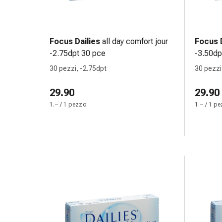
delle
ferite
Spray
per
Focus Dailies
all day comfort jour
Focus D
ferite
-2.75dpt 30 pce
-3.50dp
Strisce
30 pezzi, -2.75dpt
30 pezzi
e
adesivi
29.90
29.90
per
1.– / 1 pezzo
1.– / 1 p
la
chiusura
delle
ferite
Unguento
per
il
tiraggio
Tamponi
medicali