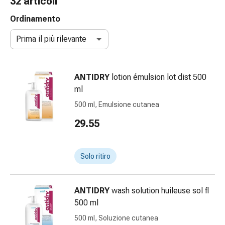
32 articoli
gola
Tosse
Ordinamento
e
Prima il più rilevante
bronchite
Inalatori
e
ANTIDRY
lotion émulsion lot dist 500
accessori
ml
Detergente
per
500 ml, Emulsione cutanea
il
29.55
naso
Tessuti
Raffreddore
Solo ritiro
Cura
delle
ferite
ANTIDRY
wash solution huileuse sol fl
e
500 ml
delle
500 ml, Soluzione cutanea
ustioni