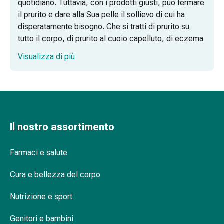
quotidiano. Tuttavia, con i prodotti giusti, può fermare
Agenti
il prurito e dare alla Sua pelle il sollievo di cui ha
calmanti
disperatamente bisogno. Che si tratti di prurito su
Sbalzi
tutto il corpo, di prurito al cuoio capelluto, di eczema
d'umore
alle mani o di dermatite atopica/neurodermatite, i
Disturbi
Visualizza di più
prodotti personalizzati aiutano a lenire e a curare la
del
pelle.
sonno
Roncopatia
Cosa aiuta contro il prurito e come
(Russare)
trattare l'eczema?
Tratto
respiratorio
Il nostro assortimento
Unguenti e creme: il Suo strato protettivo
Farmaci
contro il prurito
per
Farmaci e salute
il
Emulsioni e lozioni per i momenti sensibili
naso
Cura e bellezza del corpo
Additivi da bagno e oli lavanti nutrienti
Disturbi
Nutrizione e sport
respiratori
Infezioni
Genitori e bambini
Varicella