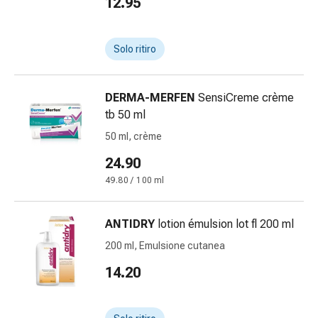
12.95
Medicazioni
e
reti
Solo ritiro
tubolari
Materiali
di
DERMA-MERFEN
SensiCreme crème
medicazione
tb 50 ml
Ustioni
50 ml, crème
e
scottature
24.90
Kit
49.80 / 100 ml
per
il
cambio
ANTIDRY
lotion émulsion lot fl 200 ml
della
200 ml, Emulsione cutanea
medicazione
14.20
Medicazioni
adesive
Trattamento