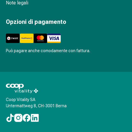
Medicamenti
Note legali
su
prescrizione
Opzioni di pagamento
medica
Medicamenti
su
prescrizione
medica
Può pagare anche comodamente con fattura.
Disagi
vaginali
Mestruazioni
Menopausa
Infezione
vaginale
Salute
Coop Vitality SA
Untermattweg 8, CH-3001 Berna
vaginale
Vitamine
e
minerali