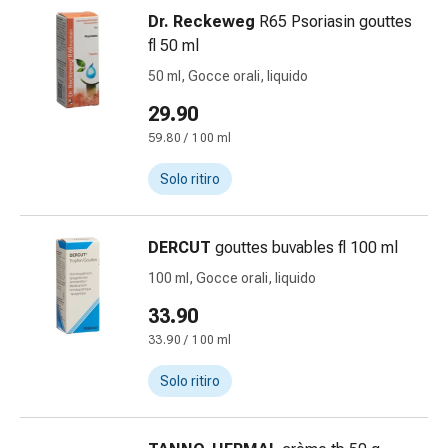
febbre
Dr. Reckeweg
R65 Psoriasin gouttes
Sfogo
fl 50 ml
Acne
50 ml, Gocce orali, liquido
Rimedi
naturali
29.90
Terapia
59.80 / 100 ml
con
i
Solo ritiro
fiori
di
DERCUT
gouttes buvables fl 100 ml
Bach
La
100 ml, Gocce orali, liquido
terapia
33.90
delle
33.90 / 100 ml
gemme
vegetali
Solo ritiro
Omeopatia
Fitoterapia
Sale