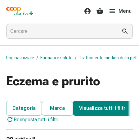
Farmaci
Menu
e
salute
Influenza
e
raffreddore
Pastiglie
Pagina iniziale
/
Farmaci e salute
/
Trattamento medico della pell
per
la
gola
Eczema e prurito
Farmaci
per
l'influenza
e
Categoria
Marca
Visualizza tutti i filtri
il
Reimposta tutti i filtri
raffreddore
Mal
di