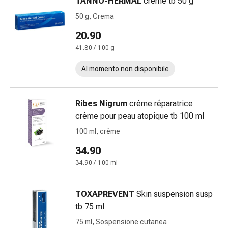
TANNO-HERMAL
crème tb 50 g
di
50 g, Crema
Schüssler
Spagirici
20.90
Antroposofico
41.80 / 100 g
Rene,
Al momento non disponibile
vescica,
prostata
Disturbi
Ribes Nigrum
crème réparatrice
urinari
crème pour peau atopique tb 100 ml
Prostata
Disturbi
100 ml, crème
ai
34.90
reni
34.90 / 100 ml
e
alla
vescica
TOXAPREVENT
Skin suspension susp
Dolore
tb 75 ml
e
75 ml, Sospensione cutanea