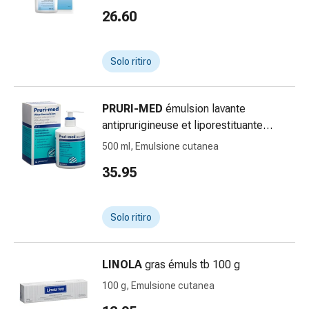
Bende
26.60
elastiche
Compresse
Medicazioni
Solo ritiro
per
le
PRURI-MED
émulsion lavante
dita
antiprurigineuse et liporestituante
Bende
émuls pH 5.5 dist 500 ml
di
500 ml, Emulsione cutanea
fissaggio
35.95
Garza
Bendaggi
compressivi
Solo ritiro
Medicazioni
Bende,
nastri
LINOLA
gras émuls tb 100 g
e
100 g, Emulsione cutanea
accessori