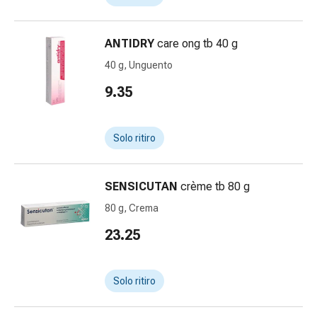
Bruciore
di
ANTIDRY
care ong tb 40 g
stomaco
Nausea
40 g, Unguento
e
9.35
vomito
Digestione,
gonfiore
Solo ritiro
e
crampi
Costipazione
SENSICUTAN
crème tb 80 g
Trattamento
80 g, Crema
medico
23.25
della
pelle
Eczema
Solo ritiro
e
prurito