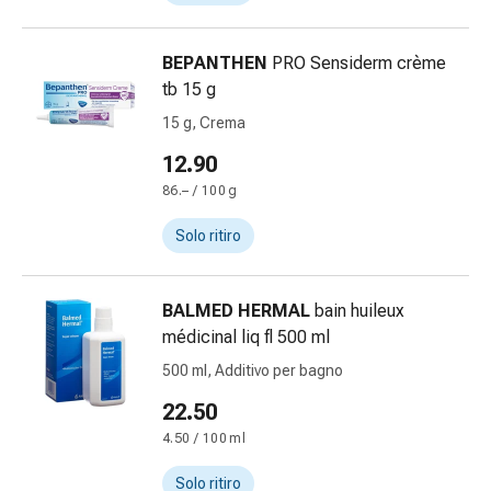
cardiaco
Disturbi
BEPANTHEN
PRO Sensiderm crème
della
tb 15 g
memoria
e
15 g, Crema
della
12.90
concentrazione
86.– / 100 g
Allergie
e
Solo ritiro
febbre
da
fieno
BALMED HERMAL
bain huileux
Antiallergico
médicinal liq fl 500 ml
La
500 ml, Additivo per bagno
pelle
Naso
22.50
Gastrointestinale
4.50 / 100 ml
Diarrea
Emorroidi
Solo ritiro