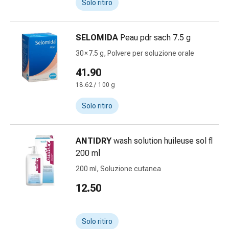
Solo ritiro
Orecchie
e
occhi
SELOMIDA
Peau pdr sach 7.5 g
Disturbi
30 × 7.5 g, Polvere per soluzione orale
dell'orecchio
Cura
41.90
delle
18.62 / 100 g
orecchie
Solo ritiro
Gocce
oculari
Infiammazione
ANTIDRY
wash solution huileuse sol fl
degli
200 ml
occhi
Bende
200 ml, Soluzione cutanea
per
12.50
gli
occhi
Igiene
Solo ritiro