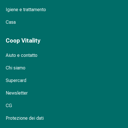
Metabolismo
Igiene e trattamento
Osteoporosi
Immunosoppressori
Casa
Protezione
e
prodotti
Coop Vitality
contro
gli
Aiuto e contatto
insetti
Protezione
Chi siamo
contro
Supercard
zanzare
e
Newsletter
zecche
Pinzette
CG
per
zecche
Protezione dei dati
Antiparassitario