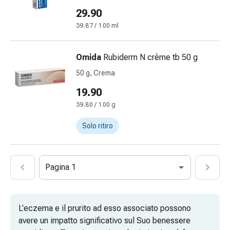
febbre
29.90
Mal
di
39.87 / 100 ml
testa
ed
Omida
Rubiderm N crème tb 50 g
emicrania
50 g, Crema
Dolori
muscolari
19.90
e
39.80 / 100 g
articolari
Antidolorifici
Solo ritiro
Trattamento
del
dolore
Pagina 1
Raffreddamento
Riscaldamento
Stress
L'eczema e il prurito ad esso associato possono
e
avere un impatto significativo sul Suo benessere
sonno