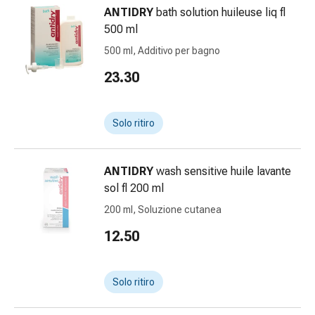
Calli
ANTIDRY
bath solution huileuse liq fl
e
500 ml
verruche
500 ml, Additivo per bagno
Micosi
di
23.30
unghie
e
piedi
Solo ritiro
Trattamento
delle
cicatrici
ANTIDRY
wash sensitive huile lavante
Pelle
sol fl 200 ml
secca
200 ml, Soluzione cutanea
Sudorazione
12.50
patologica
Pelle
impura
Solo ritiro
Vesciche
da