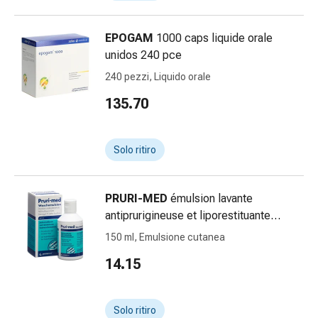
oculare
Cuore
e
EPOGAM
1000 caps liquide orale
circolazione
unidos 240 pce
Terapia
240 pezzi, Liquido orale
cardiaca
135.70
Calze
a
compressione
Solo ritiro
Disturbi
circolatori
Cessazione
PRURI-MED
émulsion lavante
del
antiprurigineuse et liporestituante
fumo
émuls pH 5.5 fl 150 ml
150 ml, Emulsione cutanea
Disturbi
venosi
14.15
Disturbi
del
nervo
Solo ritiro