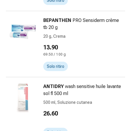
Solo ritiro
delle
ferite
Spray
BEPANTHEN
PRO Sensiderm crème
per
tb 20 g
ferite
20 g, Crema
Strisce
e
13.90
adesivi
69.50 / 100 g
per
la
Solo ritiro
chiusura
delle
ANTIDRY
wash sensitive huile lavante
ferite
sol fl 500 ml
Unguento
per
500 ml, Soluzione cutanea
il
26.60
tiraggio
Tamponi
medicali