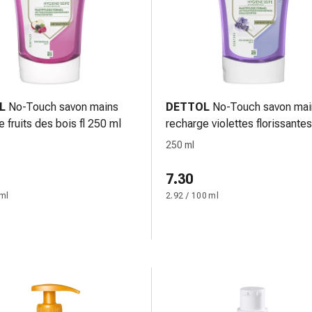
L
No-Touch savon mains
DETTOL
No-Touch savon ma
 fruits des bois fl 250 ml
recharge violettes florissantes 
250 ml
250 ml
7.30
 ml
2.92 / 100 ml