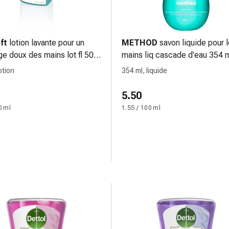
ft
lotion lavante pour un
METHOD
savon liquide pour 
ge doux des mains lot fl 500
mains liq cascade d'eau 354 
otion
354 ml, liquide
5.50
0 ml
1.55 / 100 ml