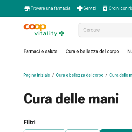
Farmaci
Trovare una farmacia
Servizi
Ordini con ri
e
salute
Influenza
e
raffreddore
Pastiglie
Farmaci e salute
Cura e bellezza del corpo
Nu
per
la
gola
Pagina iniziale
/
Cura e bellezza del corpo
/
Cura delle m
Farmaci
per
l'influenza
Cura delle mani
e
il
raffreddore
Mal
Filtri
di