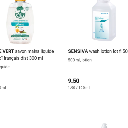
E VERT
savon mains liquide
SENSIVA
wash lotion lot fl 5
ï français dist 300 ml
500 ml, lotion
iquide
9.50
0 ml
1.90 / 100 ml