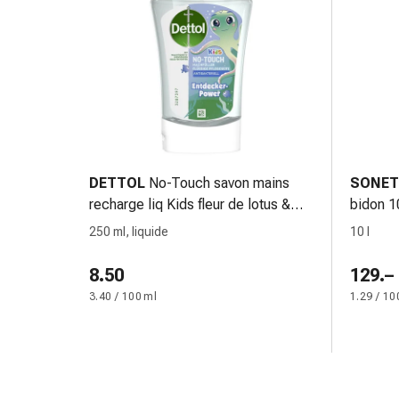
Disturbi
del
nervo
cardiaco
Disturbi
della
memoria
e
della
DETTOL
No-Touch savon mains
SONET
concentrazione
recharge liq Kids fleur de lotus &
bidon 10
Allergie
huile de camomille pouvoir des
250 ml, liquide
10 l
e
découvreurs fl 250 ml
febbre
8.50
129.–
da
3.40 / 100 ml
1.29 / 10
fieno
Antiallergico
La
pelle
Naso