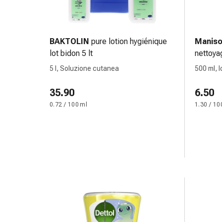
delle
ferite
Spray
per
BAKTOLIN
pure lotion hygiénique
Maniso
ferite
lot bidon 5 lt
nettoya
Strisce
ml
5 l, Soluzione cutanea
500 ml, l
e
adesivi
35.90
6.50
per
0.72 / 100 ml
1.30 / 10
la
chiusura
delle
ferite
Unguento
per
il
tiraggio
Tamponi
medicali