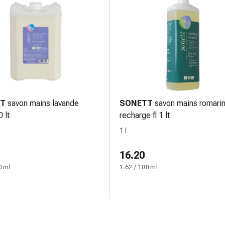
T
savon mains lavande
SONETT
savon mains romari
 lt
recharge fl 1 lt
1 l
16.20
0 ml
1.62 / 100 ml