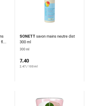
ins
SONETT
savon mains neutre dist
fl
300 ml
300 ml
7.40
2.47 / 100 ml