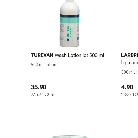
oculare
Cuore
e
circolazione
Terapia
cardiaca
Calze
a
TUREXAN
Wash Lotion lot 500 ml
L'ARBR
compressione
liq mono
500 ml, lotion
Disturbi
300 ml, l
circolatori
Cessazione
35.90
4.90
del
7.18 / 100 ml
1.63 / 10
fumo
Disturbi
venosi
Coagulazione
del
sangue