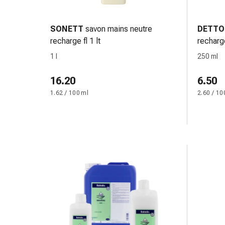
Medicazioni
e
reti
SONETT
savon mains neutre
DETTO
tubolari
recharge fl 1 lt
recharg
Materiali
1 l
250 ml
di
medicazione
16.20
6.50
Ustioni
1.62 / 100 ml
2.60 / 10
e
scottature
Kit
per
il
cambio
della
medicazione
Medicazioni
adesive
Trattamento