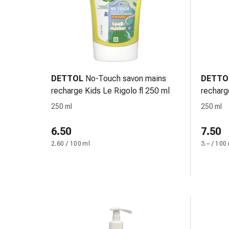
Orecchie
e
occhi
Disturbi
dell'orecchio
Cura
DETTOL
No-Touch savon mains
DETTO
delle
recharge Kids Le Rigolo fl 250 ml
recharge
orecchie
250 ml
250 ml
Gocce
oculari
6.50
7.50
Infiammazione
degli
2.60 / 100 ml
3.– / 100
occhi
Bende
per
gli
occhi
Igiene