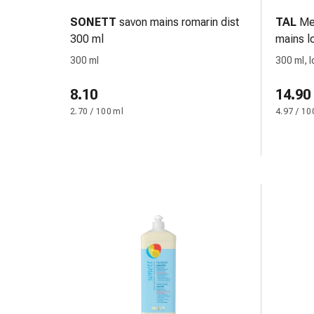
Bende
SONETT
savon mains romarin dist
TAL
Med
elastiche
300 ml
mains l
Compresse
300 ml
300 ml, l
Medicazioni
per
8.10
14.90
le
2.70 / 100 ml
4.97 / 10
dita
Bende
di
fissaggio
Garza
Bendaggi
compressivi
Medicazioni
Bende,
nastri
e
accessori