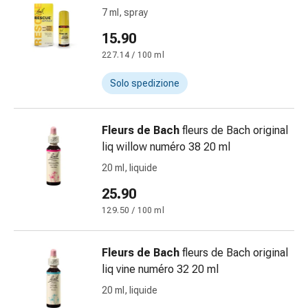
oculare
7 ml, spray
Cuore
e
15.90
circolazione
227.14 / 100 ml
Terapia
cardiaca
Solo spedizione
Calze
a
Fleurs de Bach
fleurs de Bach original
compressione
liq willow numéro 38 20 ml
Disturbi
circolatori
20 ml, liquide
Cessazione
25.90
del
129.50 / 100 ml
fumo
Disturbi
venosi
Fleurs de Bach
fleurs de Bach original
Disturbi
liq vine numéro 32 20 ml
del
20 ml, liquide
nervo