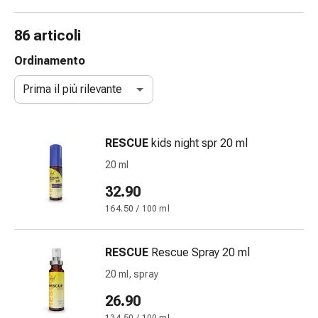
gola
Tosse
86 articoli
e
bronchite
Ordinamento
Inalatori
Prima il più rilevante
e
accessori
Detergente
RESCUE
kids night spr 20 ml
per
il
20 ml
naso
32.90
Tessuti
164.50 / 100 ml
Raffreddore
Cura
delle
RESCUE
Rescue Spray 20 ml
ferite
20 ml, spray
e
delle
26.90
ustioni