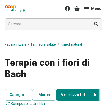
Farmaci
Menu
e
salute
Influenza
e
raffreddore
Pastiglie
Pagina iniziale
/
Farmaci e salute
/
Rimedi naturali
per
la
gola
Terapia con i fiori di
Farmaci
per
Bach
l'influenza
e
il
raffreddore
Categoria
Marca
Visualizza tutti i filtri
Mal
Reimposta tutti i filtri
di