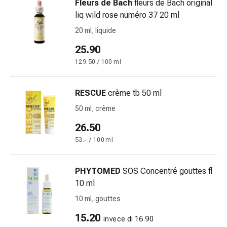
Fleurs de Bach
fleurs de Bach original
Bruciore
liq wild rose numéro 37 20 ml
di
20 ml, liquide
stomaco
Nausea
25.90
e
129.50 / 100 ml
vomito
Digestione,
RESCUE
crème tb 50 ml
gonfiore
e
50 ml, crème
crampi
26.50
Costipazione
53.– / 100 ml
Trattamento
medico
della
PHYTOMED
SOS Concentré gouttes fl
pelle
10 ml
Eczema
10 ml, gouttes
e
prurito
15.20
invece di 16.90