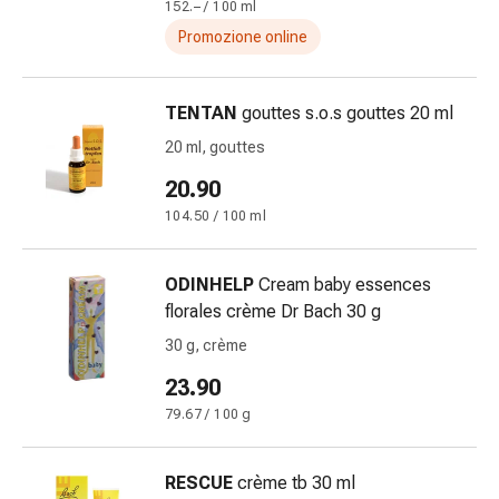
Calli
152.– / 100 ml
e
Promozione online
verruche
Micosi
di
TENTAN
gouttes s.o.s gouttes 20 ml
unghie
20 ml, gouttes
e
20.90
piedi
Trattamento
104.50 / 100 ml
delle
cicatrici
ODINHELP
Cream baby essences
Pelle
florales crème Dr Bach 30 g
secca
30 g, crème
Sudorazione
patologica
23.90
Pelle
79.67 / 100 g
impura
Vesciche
RESCUE
crème tb 30 ml
da