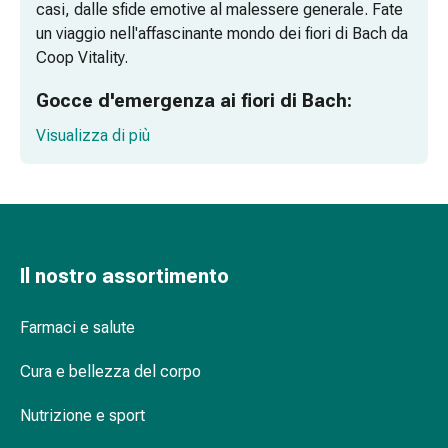
casi, dalle sfide emotive al malessere generale. Fate
di
un viaggio nell'affascinante mondo dei fiori di Bach da
Schüssler
Coop Vitality.
Spagirici
Antroposofico
Gocce d'emergenza ai fiori di Bach:
Rene,
sempre presenti quando ne avete bisogno
Visualizza di più
vescica,
prostata
Per esigenze speciali: Fiori di Bach n. 23
Disturbi
Olive e n. 16 Honeysuckle.
urinari
Prostata
Disturbi
Il nostro assortimento
ai
reni
Farmaci e salute
e
alla
Cura e bellezza del corpo
vescica
Dolore
Nutrizione e sport
e