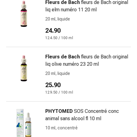
Fleurs de Bach
fleurs de Bach original
delle
liq elm numéro 11 20 ml
ferite
Spray
20 ml, liquide
per
24.90
ferite
124.50 / 100 ml
Strisce
e
adesivi
Fleurs de Bach
fleurs de Bach original
per
liq olive numéro 23 20 ml
la
20 ml, liquide
chiusura
delle
25.90
ferite
129.50 / 100 ml
Unguento
per
PHYTOMED
SOS Concentré conc
il
animal sans alcool fl 10 ml
tiraggio
Tamponi
10 ml, concentré
medicali