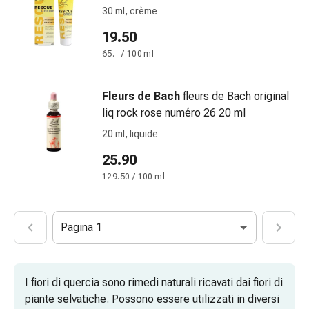
febbre
30 ml, crème
Sfogo
19.50
Acne
65.– / 100 ml
Rimedi
naturali
Terapia
Fleurs de Bach
fleurs de Bach original
con
liq rock rose numéro 26 20 ml
i
20 ml, liquide
fiori
di
25.90
Bach
129.50 / 100 ml
La
terapia
delle
Pagina 1
gemme
vegetali
Omeopatia
I fiori di quercia sono rimedi naturali ricavati dai fiori di
Fitoterapia
piante selvatiche. Possono essere utilizzati in diversi
Sale