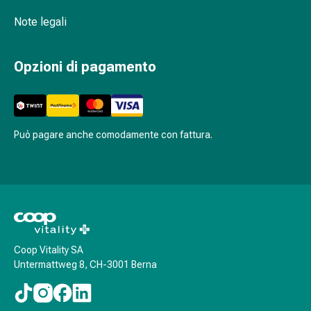
Agenti
Note legali
calmanti
Sbalzi
d'umore
Opzioni di pagamento
Disturbi
del
sonno
Roncopatia
Può pagare anche comodamente con fattura.
(Russare)
Tratto
respiratorio
Farmaci
per
il
naso
Coop Vitality SA
Disturbi
Untermattweg 8, CH-3001 Berna
respiratori
Infezioni
Varicella