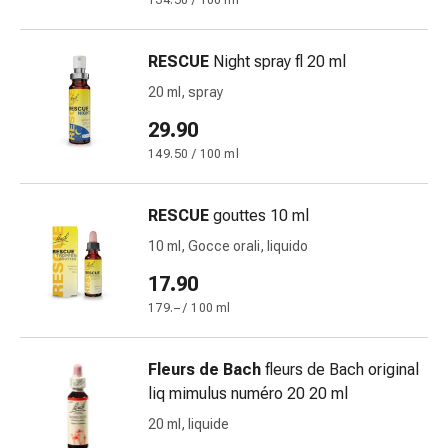
134.50 / 100 ml
Bende
elastiche
RESCUE
Night spray fl 20 ml
Compresse
Medicazioni
20 ml, spray
per
29.90
le
149.50 / 100 ml
dita
Bende
di
RESCUE
gouttes 10 ml
fissaggio
10 ml, Gocce orali, liquido
Garza
17.90
Bendaggi
compressivi
179.– / 100 ml
Medicazioni
Bende,
Fleurs de Bach
fleurs de Bach original
nastri
liq mimulus numéro 20 20 ml
e
20 ml, liquide
accessori