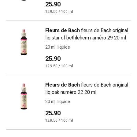
Medicazioni
25.90
e
129.50 / 100 ml
reti
tubolari
Materiali
Fleurs de Bach
fleurs de Bach original
di
liq star of bethlehem numéro 29 20 ml
medicazione
20 ml, liquide
Ustioni
25.90
e
scottature
129.50 / 100 ml
Kit
per
Fleurs de Bach
fleurs de Bach original
il
liq oak numéro 22 20 ml
cambio
20 ml, liquide
della
medicazione
25.90
Medicazioni
129.50 / 100 ml
adesive
Trattamento