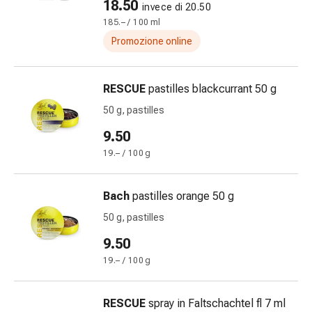
18.50
invece di 20.50
Orecchie
185.– / 100 ml
e
Promozione online
occhi
Disturbi
dell'orecchio
RESCUE
pastilles blackcurrant 50 g
Cura
50 g, pastilles
delle
orecchie
9.50
Gocce
19.– / 100 g
oculari
Infiammazione
Bach
pastilles orange 50 g
degli
occhi
50 g, pastilles
Bende
9.50
per
19.– / 100 g
gli
occhi
Igiene
RESCUE
spray in Faltschachtel fl 7 ml