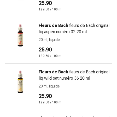
25.90
cardiaco
Disturbi
129.50 / 100 ml
della
memoria
Fleurs de Bach
fleurs de Bach original
e
liq aspen numéro 02 20 ml
della
20 ml, liquide
concentrazione
Allergie
25.90
e
129.50 / 100 ml
febbre
da
fieno
Fleurs de Bach
fleurs de Bach original
Antiallergico
liq wild oat numéro 36 20 ml
La
20 ml, liquide
pelle
25.90
Naso
Gastrointestinale
129.50 / 100 ml
Diarrea
Emorroidi