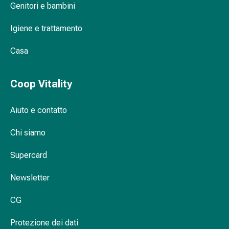
febbre
Genitori e bambini
Mal
di
Igiene e trattamento
testa
ed
Casa
emicrania
Dolori
Coop Vitality
muscolari
e
Aiuto e contatto
articolari
Antidolorifici
Chi siamo
Trattamento
del
Supercard
dolore
Raffreddamento
Newsletter
Riscaldamento
Stress
CG
e
sonno
Protezione dei dati