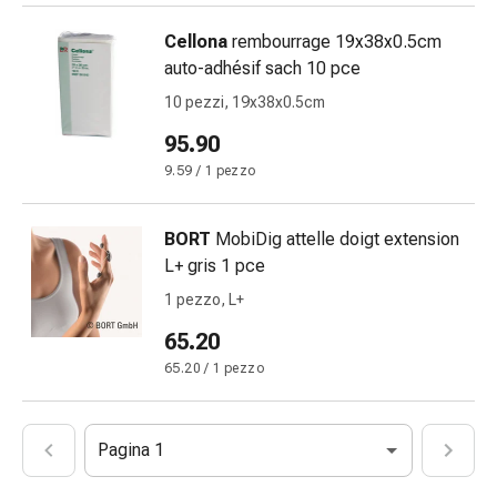
impura
Vesciche
Cellona
rembourrage 19x38x0.5cm
da
auto-adhésif sach 10 pce
febbre
10 pezzi, 19x38x0.5cm
Sfogo
95.90
Acne
Rimedi
9.59 / 1 pezzo
naturali
Terapia
BORT
MobiDig attelle doigt extension
con
L+ gris 1 pce
i
1 pezzo, L+
fiori
di
65.20
Bach
65.20 / 1 pezzo
La
terapia
delle
Pagina 1
gemme
vegetali