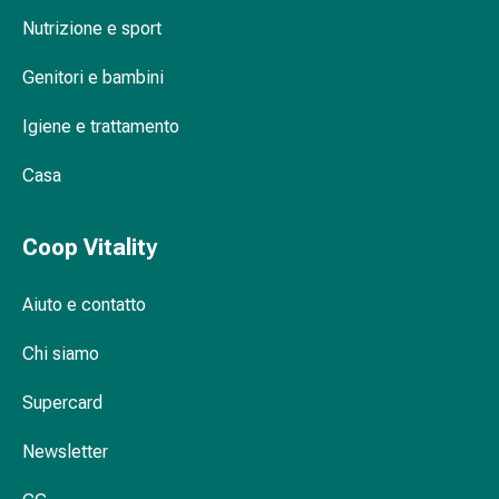
vescica
Nutrizione e sport
Dolore
e
Genitori e bambini
febbre
Mal
Igiene e trattamento
di
testa
Casa
ed
emicrania
Dolori
Coop Vitality
muscolari
e
Aiuto e contatto
articolari
Antidolorifici
Chi siamo
Trattamento
Supercard
del
dolore
Newsletter
Raffreddamento
Riscaldamento