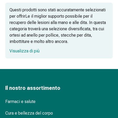
Omeopatia
Questi prodotti sono stati accuratamente selezionati
Fitoterapia
per offrirLe il miglior supporto possibile per il
Sale
recupero delle lesioni alla mano e alle dita. In questa
di
categoria troverà una selezione diversificata, tra cui
Schüssler
ortesi ad anello per pollice, stecche per dita,
Spagirici
imbottiture e molto altro ancora.
Antroposofico
Rene,
Visualizza di più
vescica,
prostata
Disturbi
urinari
Prostata
Disturbi
Il nostro assortimento
ai
reni
Farmaci e salute
e
alla
Cura e bellezza del corpo