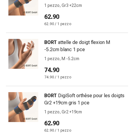
Orecchie
1 pezzo, Gr3 +22cm
e
62.90
occhi
62.90 / 1 pezzo
Disturbi
dell'orecchio
Cura
BORT
attelle de doigt flexion M
delle
-5.2cm blanc 1 pce
orecchie
1 pezzo, M -5.2cm
Gocce
74.90
oculari
Infiammazione
74.90 / 1 pezzo
degli
occhi
BORT
DigiSoft orthèse pour les doigts
Bende
Gr2 +19cm gris 1 pce
per
1 pezzo, Gr2 +19cm
gli
occhi
62.90
Igiene
62.90 / 1 pezzo