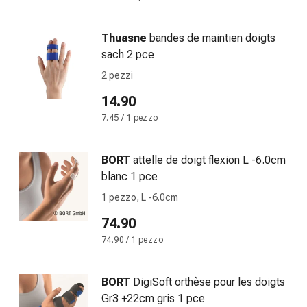
delle
ferite
Thuasne
bandes de maintien doigts
Spray
sach 2 pce
per
ferite
2 pezzi
Strisce
14.90
e
7.45 / 1 pezzo
adesivi
per
la
BORT
attelle de doigt flexion L -6.0cm
chiusura
blanc 1 pce
delle
1 pezzo, L -6.0cm
ferite
Unguento
74.90
per
74.90 / 1 pezzo
il
tiraggio
BORT
DigiSoft orthèse pour les doigts
Tamponi
Gr3 +22cm gris 1 pce
medicali