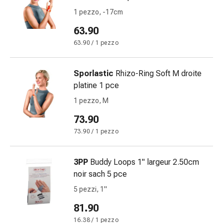
Medicazioni
1 pezzo, -17cm
e
reti
63.90
tubolari
63.90 / 1 pezzo
Materiali
di
medicazione
Sporlastic
Rhizo-Ring Soft M droite
Ustioni
platine 1 pce
e
1 pezzo, M
scottature
73.90
Kit
per
73.90 / 1 pezzo
il
cambio
3PP
Buddy Loops 1" largeur 2.50cm
della
noir sach 5 pce
medicazione
5 pezzi, 1"
Medicazioni
adesive
81.90
Trattamento
16.38 / 1 pezzo