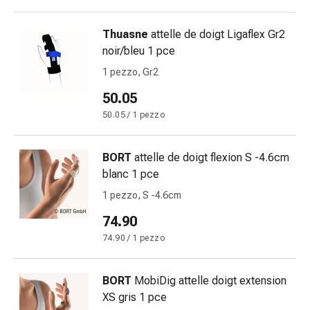
oculare
Cuore
Thuasne
attelle de doigt Ligaflex Gr2
e
noir/bleu 1 pce
circolazione
Terapia
1 pezzo, Gr2
cardiaca
50.05
Calze
50.05 / 1 pezzo
a
compressione
Disturbi
BORT
attelle de doigt flexion S -4.6cm
circolatori
blanc 1 pce
Cessazione
1 pezzo, S -4.6cm
del
fumo
74.90
Disturbi
74.90 / 1 pezzo
venosi
Coagulazione
BORT
MobiDig attelle doigt extension
del
XS gris 1 pce
sangue