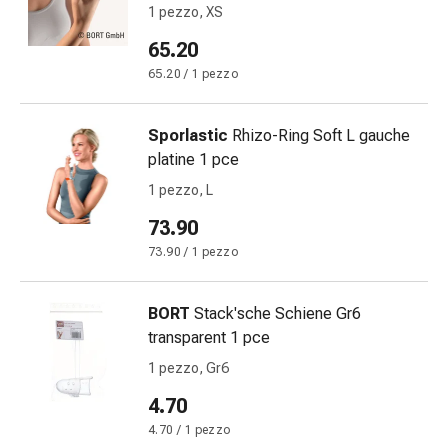
Disturbi
1 pezzo, XS
del
65.20
nervo
65.20 / 1 pezzo
cardiaco
Disturbi
della
Sporlastic
Rhizo-Ring Soft L gauche
memoria
platine 1 pce
e
1 pezzo, L
della
73.90
concentrazione
Allergie
73.90 / 1 pezzo
e
febbre
BORT
Stack'sche Schiene Gr6
da
transparent 1 pce
fieno
1 pezzo, Gr6
Antiallergico
La
4.70
pelle
4.70 / 1 pezzo
Naso