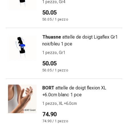
Eczema
1 pezzo, Gr4
e
50.05
prurito
50.05 / 1 pezzo
Calli
e
verruche
Thuasne
attelle de doigt Ligaflex Gr1
Micosi
noir/bleu 1 pce
di
1 pezzo, Gr1
unghie
e
50.05
piedi
50.05 / 1 pezzo
Trattamento
delle
BORT
attelle de doigt flexion XL
cicatrici
+6.0cm blanc 1 pce
Pelle
secca
1 pezzo, XL +6.0cm
Sudorazione
74.90
patologica
74.90 / 1 pezzo
Pelle