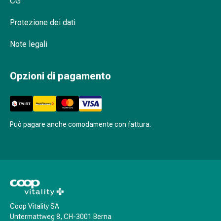
CG
Stress
e
Protezione dei dati
sonno
Agenti
Note legali
calmanti
Sbalzi
Opzioni di pagamento
d'umore
Disturbi
del
sonno
Roncopatia
Può pagare anche comodamente con fattura.
(Russare)
Tratto
respiratorio
Farmaci
per
il
naso
Coop Vitality SA
Untermattweg 8, CH-3001 Berna
Disturbi