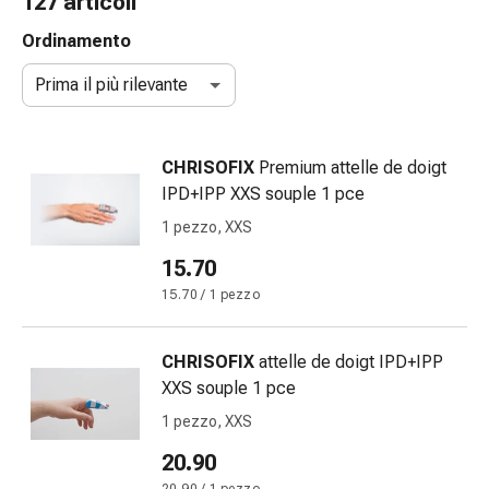
127 articoli
gola
Tosse
Ordinamento
e
Prima il più rilevante
bronchite
Inalatori
e
CHRISOFIX
Premium attelle de doigt
accessori
IPD+IPP XXS souple 1 pce
Detergente
per
1 pezzo, XXS
il
15.70
naso
15.70 / 1 pezzo
Tessuti
Raffreddore
Cura
CHRISOFIX
attelle de doigt IPD+IPP
delle
XXS souple 1 pce
ferite
1 pezzo, XXS
e
delle
20.90
ustioni