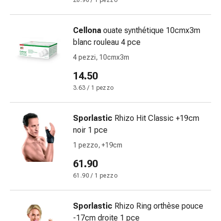
20.90 / 1 pezzo
Bende
elastiche
Cellona
ouate synthétique 10cmx3m
Compresse
blanc rouleau 4 pce
Medicazioni
per
4 pezzi, 10cmx3m
le
14.50
dita
3.63 / 1 pezzo
Bende
di
fissaggio
Sporlastic
Rhizo Hit Classic +19cm
Garza
noir 1 pce
Bendaggi
1 pezzo, +19cm
compressivi
61.90
Medicazioni
Bende,
61.90 / 1 pezzo
nastri
e
Sporlastic
Rhizo Ring orthèse pouce
accessori
-17cm droite 1 pce