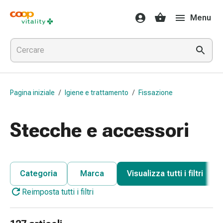
Farmaci
Menu
e
salute
Influenza
e
raffreddore
Pastiglie
Pagina iniziale
/
Igiene e trattamento
/
Fissazione
per
la
gola
Stecche e accessori
Farmaci
per
l'influenza
e
Categoria
Marca
Visualizza tutti i filtri
il
Reimposta tutti i filtri
raffreddore
Mal
di