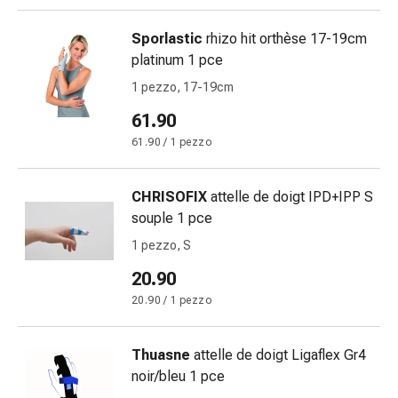
Gastrointestinale
Diarrea
Sporlastic
rhizo hit orthèse 17-19cm
Emorroidi
platinum 1 pce
Bruciore
1 pezzo, 17-19cm
di
61.90
stomaco
Nausea
61.90 / 1 pezzo
e
vomito
CHRISOFIX
attelle de doigt IPD+IPP S
Digestione,
souple 1 pce
gonfiore
1 pezzo, S
e
crampi
20.90
Costipazione
20.90 / 1 pezzo
Trattamento
medico
Thuasne
attelle de doigt Ligaflex Gr4
della
noir/bleu 1 pce
pelle