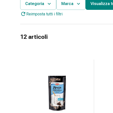
gola
Categoria
Marca
Visualizza tut
Tosse
Reimposta tutti i filtri
e
bronchite
Inalatori
e
12 articoli
accessori
Detergente
per
il
naso
Tessuti
Raffreddore
Cura
delle
ferite
e
delle
ustioni