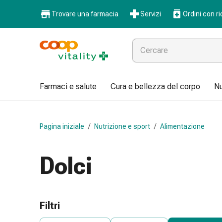
Farmaci
Trovare una farmacia
Servizi
Ordini con ri
e
salute
Influenza
e
raffreddore
Pastiglie
Farmaci e salute
Cura e bellezza del corpo
Nu
per
la
gola
Pagina iniziale
/
Nutrizione e sport
/
Alimentazione
Farmaci
per
l'influenza
Dolci
e
il
raffreddore
Mal
Filtri
di