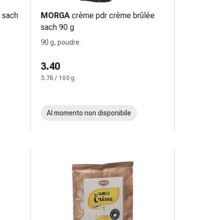
o sach
MORGA
crème pdr crème brûlée
sach 90 g
90 g, poudre
3.40
3.78 / 100 g
Al momento non disponibile