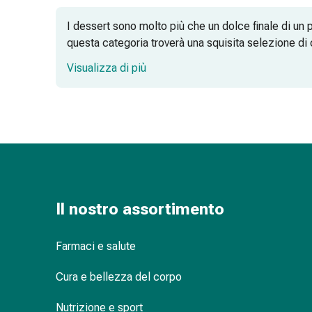
Orecchie
I dessert sono molto più che un dolce finale di un 
e
questa categoria troverà una squisita selezione di 
occhi
Disturbi
Visualizza di più
dell'orecchio
Creme – un'indulgenza che si scioglie 
Cura
delle
orecchie
Gocce
Budini – classici con fascino
oculari
Infiammazione
degli
Il nostro assortimento
Mousse – un'indulgenza leggera come l
occhi
Bende
Farmaci e salute
per
gli
Specialità per momenti speciali
Cura e bellezza del corpo
occhi
Igiene
Nutrizione e sport