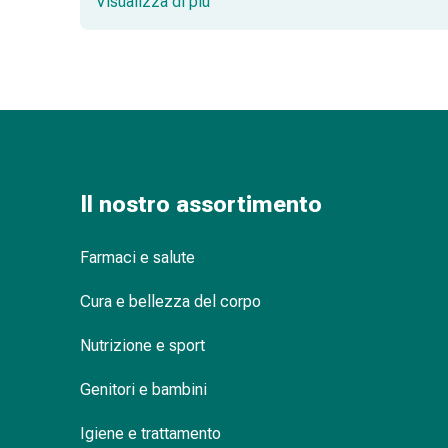
Visualizza di più
Medicazioni
e
reti
tubolari
Materiali
di
medicazione
Ustioni
e
Il nostro assortimento
scottature
Kit
Farmaci e salute
per
il
Cura e bellezza del corpo
cambio
della
Nutrizione e sport
medicazione
Medicazioni
Genitori e bambini
adesive
Igiene e trattamento
Trattamento