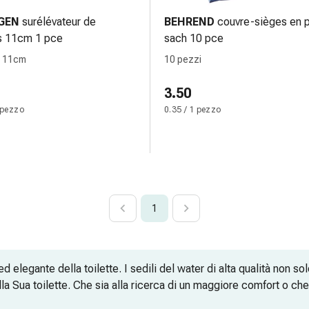
GEN
surélévateur de
BEHREND
couvre-sièges en 
es 11cm 1 pce
sach 10 pce
, 11cm
10 pezzi
3.50
 pezzo
0.35 / 1 pezzo
1
 elegante della toilette. I sedili del water di alta qualità non s
 Sua toilette. Che sia alla ricerca di un maggiore comfort o che