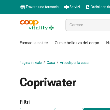
Farmaci
Trovare una farmacia
Servizi
Ordini con ri
e
salute
Influenza
e
raffreddore
Pastiglie
Farmaci e salute
Cura e bellezza del corpo
Nu
per
la
gola
Pagina iniziale
/
Casa
/
Articoli per la casa
Farmaci
per
l'influenza
Copriwater
e
il
raffreddore
Mal
Filtri
di