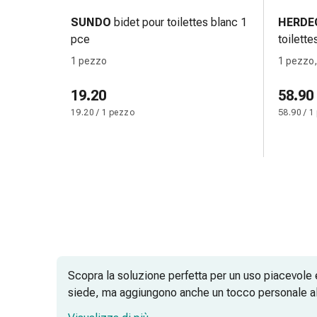
Bende
SUNDO
bidet pour toilettes blanc 1
HERDE
elastiche
pce
toilett
Compresse
1 pezzo
1 pezzo
Medicazioni
per
19.20
58.90
le
19.20 / 1 pezzo
58.90 / 1
dita
Bende
di
fissaggio
Garza
Bendaggi
compressivi
Medicazioni
Bende,
nastri
Scopra la soluzione perfetta per un uso piacevole ed
e
siede, ma aggiungono anche un tocco personale alla
accessori
nostra gamma ha quello che fa per Lei.