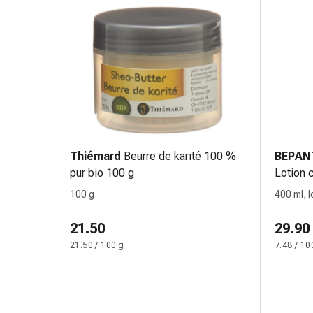
oculare
Cuore
e
circolazione
Terapia
cardiaca
Calze
a
compressione
Disturbi
Thiémard
Beurre de karité 100 %
BEPAN
circolatori
pur bio 100 g
Lotion 
Cessazione
400 ml
100 g
400 ml, l
del
fumo
21.50
29.90
Disturbi
21.50 / 100 g
7.48 / 10
venosi
Disturbi
del
nervo