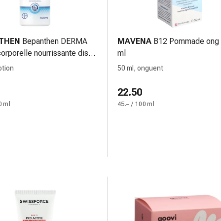
THEN
Bepanthen DERMA
MAVENA
B12 Pommade ong 
orporelle nourrissante dist
ml
otion
50 ml, onguent
22.50
0 ml
45.– / 100 ml