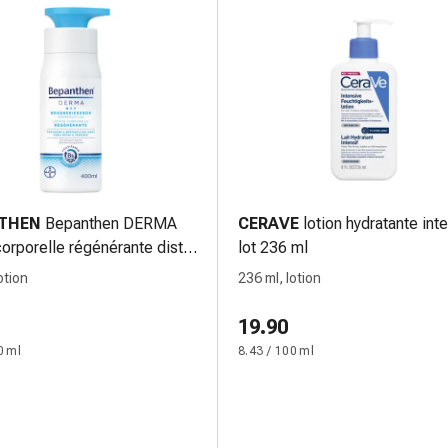
THEN
Bepanthen DERMA
CERAVE
lotion hydratante int
corporelle régénérante dist
lot 236 ml
otion
236 ml, lotion
19.90
0 ml
8.43 / 100 ml