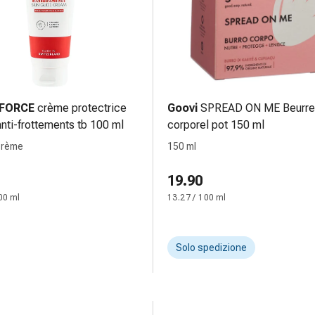
FORCE
crème protectrice
Goovi
SPREAD ON ME Beurre
nti-frottements tb 100 ml
corporel pot 150 ml
crème
150 ml
19.90
00 ml
13.27 / 100 ml
Solo spedizione