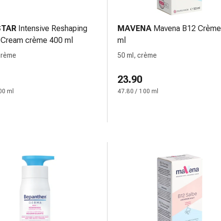
STAR
Intensive Reshaping
MAVENA
Mavena B12 Crème 
 Cream crème 400 ml
ml
crème
50 ml, crème
23.90
00 ml
47.80 / 100 ml