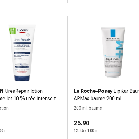
IN
UreaRepair lotion
La Roche-Posay
Lipikar Ba
nte lot 10 % urée intense tb
APMax baume 200 ml
otion
200 ml, baume
26.90
00 ml
13.45 / 100 ml