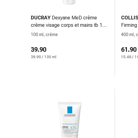
Medicazioni
e
reti
DUCRAY
Dexyane MeD crème
COLLI
tubolari
crème visage corps et mains tb 100
Firming
Materiali
ml
100 ml, crème
400 ml, 
di
medicazione
39.90
61.90
Ustioni
39.90 / 100 ml
15.48 / 1
e
scottature
Kit
per
il
cambio
della
medicazione
Medicazioni
adesive
Trattamento