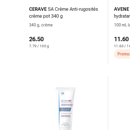
Bende
CERAVE
SA Crème Anti-rugosités
AVENE
elastiche
crème pot 340 g
hydratan
Compresse
340 g, crème
100 ml, l
Medicazioni
per
26.50
11.60
le
7.79 / 100 g
11.60 / 1
dita
Bende
Promoz
di
fissaggio
Garza
Bendaggi
compressivi
Medicazioni
Bende,
nastri
e
accessori