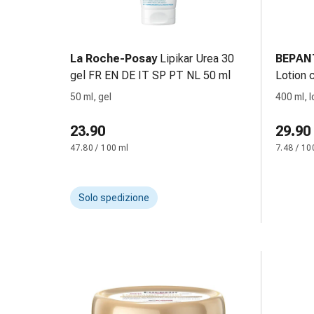
delle
ferite
Spray
per
La Roche-Posay
Lipikar Urea 30
BEPAN
ferite
gel FR EN DE IT SP PT NL 50 ml
Lotion c
Strisce
400 ml
50 ml, gel
400 ml, l
e
adesivi
23.90
29.90
per
47.80 / 100 ml
7.48 / 10
la
chiusura
delle
Solo spedizione
ferite
Unguento
per
il
tiraggio
Tamponi
medicali