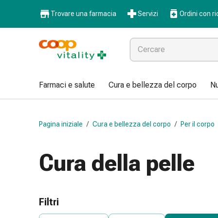
Farmaci
Trovare una farmacia
Servizi
Ordini con ri
e
salute
Influenza
e
raffreddore
Pastiglie
Farmaci e salute
Cura e bellezza del corpo
Nu
per
la
gola
Pagina iniziale
/
Cura e bellezza del corpo
/
Per il corpo
Farmaci
per
l'influenza
Cura della pelle
e
il
raffreddore
Mal
Filtri
di