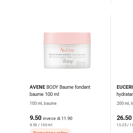
cardiaco
Disturbi
della
memoria
e
della
concentrazione
Allergie
e
febbre
da
fieno
AVENE
BODY Baume fondant
EUCER
Antiallergico
baume 100 ml
hydrata
La
200 ml
pelle
100 ml, baume
200 ml, l
Naso
Gastrointestinale
9.50
26.50
invece di 11.90
Diarrea
9.50 / 100 ml
13.25 / 1
Emorroidi