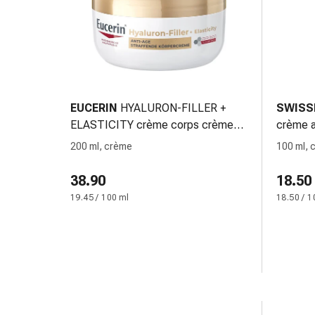
Orecchie
e
occhi
Disturbi
dell'orecchio
Cura
EUCERIN
HYALURON-FILLER +
SWISS
delle
ELASTICITY crème corps crème
crème a
orecchie
raffermissante 200 ml
200 ml, crème
100 ml, 
Gocce
oculari
38.90
18.50
Infiammazione
degli
19.45 / 100 ml
18.50 / 1
occhi
Bende
per
gli
occhi
Igiene