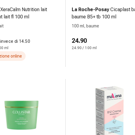
XeraCalm Nutrition lait
La Roche-Posay
Cicaplast 
t lait fl 100 ml
baume B5+ tb 100 ml
ait
100 ml, baume
24.90
invece di 14.50
00 ml
24.90 / 100 ml
ione online