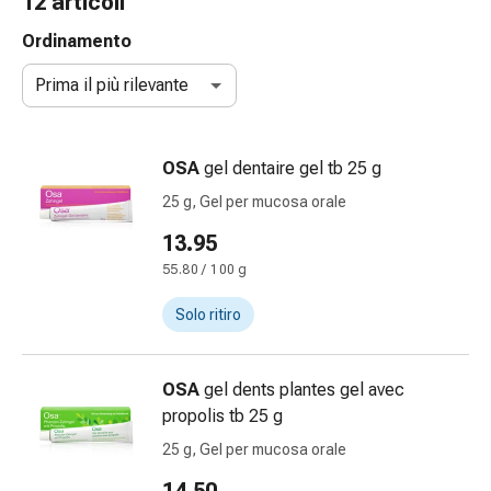
12 articoli
gola
Tosse
Ordinamento
e
Prima il più rilevante
bronchite
Inalatori
e
OSA
gel dentaire gel tb 25 g
accessori
Detergente
25 g, Gel per mucosa orale
per
13.95
il
55.80 / 100 g
naso
Tessuti
Solo ritiro
Raffreddore
Cura
delle
OSA
gel dents plantes gel avec
ferite
propolis tb 25 g
e
25 g, Gel per mucosa orale
delle
ustioni