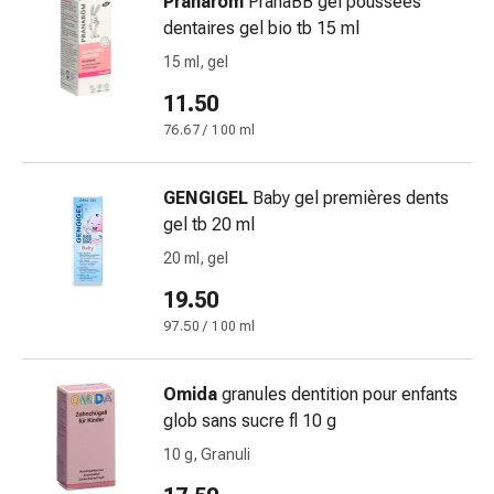
Pranarom
PranaBB gel poussées
Orecchie
dentaires gel bio tb 15 ml
e
15 ml, gel
occhi
Disturbi
11.50
dell'orecchio
76.67 / 100 ml
Cura
delle
GENGIGEL
Baby gel premières dents
orecchie
gel tb 20 ml
Gocce
oculari
20 ml, gel
Infiammazione
19.50
degli
97.50 / 100 ml
occhi
Bende
per
Omida
granules dentition pour enfants
gli
glob sans sucre fl 10 g
occhi
10 g, Granuli
Igiene