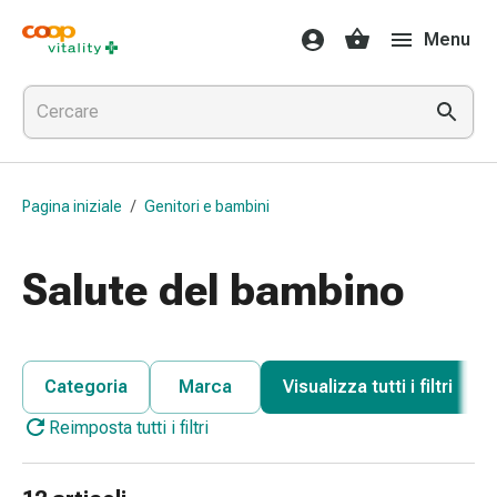
Farmaci
Menu
e
salute
Influenza
e
raffreddore
Pastiglie
Pagina iniziale
/
Genitori e bambini
per
la
gola
Salute del bambino
Farmaci
per
l'influenza
e
Categoria
Marca
Visualizza tutti i filtri
il
Reimposta tutti i filtri
raffreddore
Mal
di