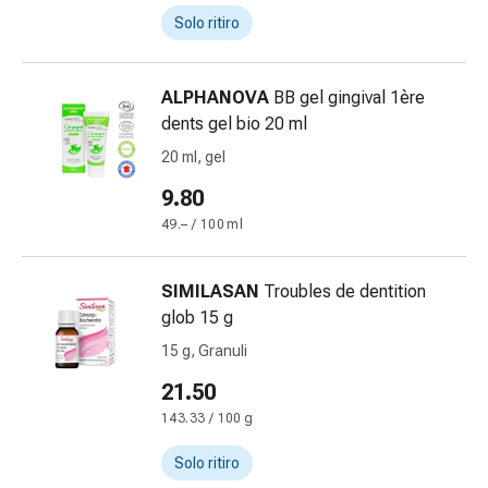
Medicazioni
Solo ritiro
e
reti
tubolari
ALPHANOVA
BB gel gingival 1ère
Materiali
dents gel bio 20 ml
di
20 ml, gel
medicazione
Ustioni
9.80
e
49.– / 100 ml
scottature
Kit
per
SIMILASAN
Troubles de dentition
il
glob 15 g
cambio
15 g, Granuli
della
21.50
medicazione
Medicazioni
143.33 / 100 g
adesive
Solo ritiro
Trattamento