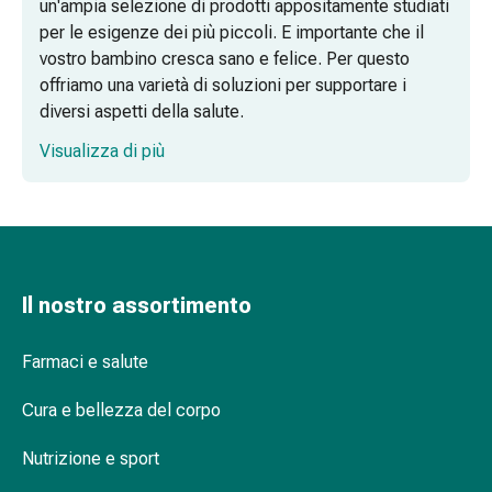
un'ampia selezione di prodotti appositamente studiati
cardiaco
per le esigenze dei più piccoli. E importante che il
Disturbi
vostro bambino cresca sano e felice. Per questo
della
offriamo una varietà di soluzioni per supportare i
memoria
diversi aspetti della salute.
e
della
Visualizza di più
concentrazione
Allergie
e
febbre
da
fieno
Il nostro assortimento
Antiallergico
La
Farmaci e salute
pelle
Naso
Cura e bellezza del corpo
Gastrointestinale
Nutrizione e sport
Diarrea
Emorroidi