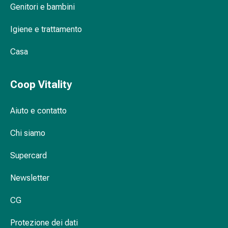
Genitori e bambini
Bruciore
di
Igiene e trattamento
stomaco
Nausea
Casa
e
vomito
Digestione,
Coop Vitality
gonfiore
e
Aiuto e contatto
crampi
Costipazione
Chi siamo
Trattamento
Supercard
medico
della
Newsletter
pelle
Eczema
CG
e
prurito
Protezione dei dati