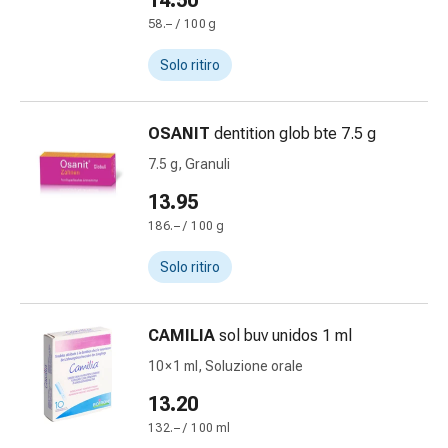
14.50
Bende
58.– / 100 g
elastiche
Compresse
Solo ritiro
Medicazioni
per
OSANIT
dentition glob bte 7.5 g
le
dita
7.5 g, Granuli
Bende
13.95
di
186.– / 100 g
fissaggio
Garza
Solo ritiro
Bendaggi
compressivi
Medicazioni
CAMILIA
sol buv unidos 1 ml
Bende,
10 × 1 ml, Soluzione orale
nastri
13.20
e
accessori
132.– / 100 ml