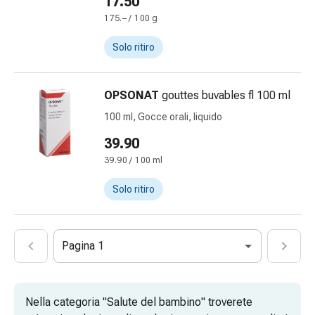
17.50
oculare
Cuore
175.– / 100 g
e
Solo ritiro
circolazione
Terapia
cardiaca
OPSONAT
gouttes buvables fl 100 ml
Calze
100 ml, Gocce orali, liquido
a
compressione
39.90
Disturbi
39.90 / 100 ml
circolatori
Cessazione
Solo ritiro
del
fumo
Disturbi
Pagina 1
venosi
Disturbi
del
Nella categoria "Salute del bambino" troverete
nervo