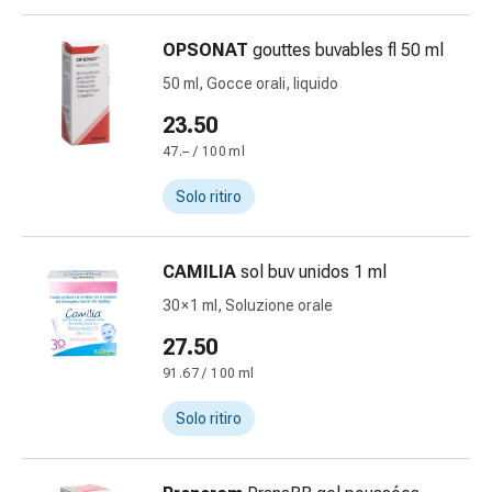
delle
ferite
OPSONAT
gouttes buvables fl 50 ml
Spray
50 ml, Gocce orali, liquido
per
ferite
23.50
Strisce
47.– / 100 ml
e
adesivi
Solo ritiro
per
la
CAMILIA
sol buv unidos 1 ml
chiusura
delle
30 × 1 ml, Soluzione orale
ferite
27.50
Unguento
91.67 / 100 ml
per
il
Solo ritiro
tiraggio
Tamponi
medicali