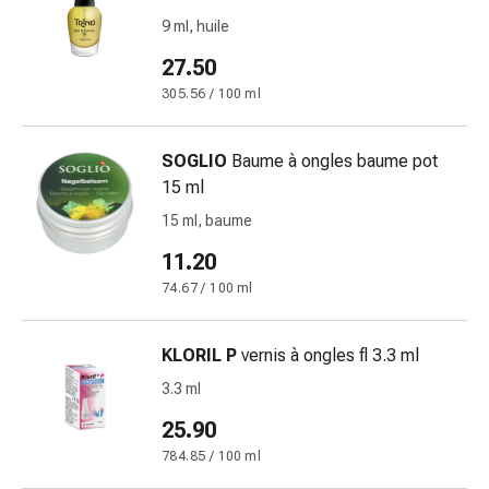
Medicazioni
9 ml, huile
e
reti
27.50
tubolari
305.56 / 100 ml
Materiali
di
medicazione
SOGLIO
Baume à ongles baume pot
Ustioni
15 ml
e
15 ml, baume
scottature
11.20
Kit
per
74.67 / 100 ml
il
cambio
KLORIL P
vernis à ongles fl 3.3 ml
della
3.3 ml
medicazione
Medicazioni
25.90
adesive
784.85 / 100 ml
Trattamento