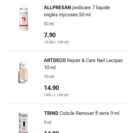
oculare
ALLPRESAN
pedicare 7 liquide
Cuore
ongles mycoses 50 ml
e
circolazione
50 ml
Terapia
7.90
cardiaca
15.80 / 100 ml
Calze
a
compressione
ARTDECO
Repair & Care Nail Lacquer
Disturbi
10 ml
circolatori
10 ml
Cessazione
del
14.90
fumo
149.– / 100 ml
Disturbi
venosi
TRIND
Cuticle Remover fl verre 9 ml
Disturbi
del
9 ml
nervo