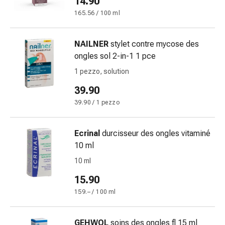
14.90
cardiaco
165.56 / 100 ml
Disturbi
della
memoria
NAILNER
stylet contre mycose des
e
ongles sol 2-in-1 1 pce
della
1 pezzo, solution
concentrazione
39.90
Allergie
e
39.90 / 1 pezzo
febbre
da
Ecrinal
durcisseur des ongles vitaminé
fieno
10 ml
Antiallergico
10 ml
La
pelle
15.90
Naso
159.– / 100 ml
Gastrointestinale
Diarrea
Emorroidi
GEHWOL
soins des ongles fl 15 ml