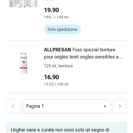
febbre
19.90
Sfogo
Acne
199.– / 100 ml
Rimedi
Solo spedizione
naturali
Terapia
con
ALLPRESAN
Fuss spezial teinture
i
pour ongles teint ongles sensibles aux
fiori
mycoses spr aéros 125 ml
125 ml, teinture
di
Bach
16.90
La
13.52 / 100 ml
terapia
delle
gemme
Pagina 1
vegetali
Omeopatia
Fitoterapia
Unghie sane e curate non sono solo un segno di
Sale