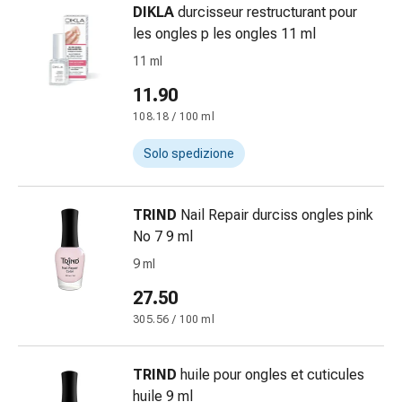
DIKLA
durcisseur restructurant pour
Bende
les ongles p les ongles 11 ml
elastiche
Compresse
11 ml
Medicazioni
11.90
per
108.18 / 100 ml
le
dita
Solo spedizione
Bende
di
fissaggio
TRIND
Nail Repair durciss ongles pink
Garza
No 7 9 ml
Bendaggi
9 ml
compressivi
27.50
Medicazioni
Bende,
305.56 / 100 ml
nastri
e
TRIND
huile pour ongles et cuticules
accessori
huile 9 ml