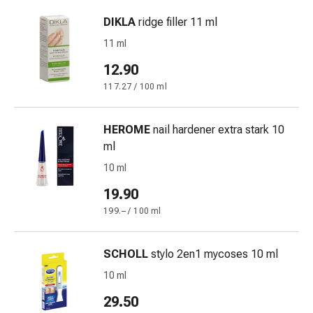
delle
DIKLA
ridge filler 11 ml
ferite
Spray
11 ml
per
12.90
ferite
117.27 / 100 ml
Strisce
e
adesivi
HEROME
nail hardener extra stark 10
per
ml
la
10 ml
chiusura
delle
19.90
ferite
199.– / 100 ml
Unguento
per
SCHOLL
stylo 2en1 mycoses 10 ml
il
tiraggio
10 ml
Tamponi
29.50
medicali