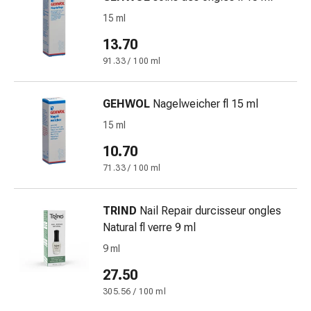
Bruciore
15 ml
di
13.70
stomaco
Nausea
91.33 / 100 ml
e
vomito
GEHWOL
Nagelweicher fl 15 ml
Digestione,
15 ml
gonfiore
e
10.70
crampi
71.33 / 100 ml
Costipazione
Trattamento
TRIND
Nail Repair durcisseur ongles
medico
Natural fl verre 9 ml
della
pelle
9 ml
Eczema
27.50
e
305.56 / 100 ml
prurito