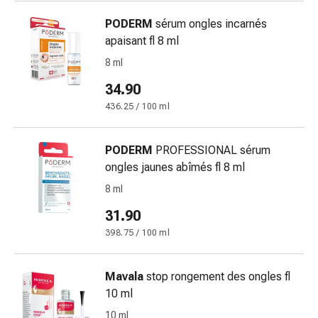
Calli
e
PODERM
sérum ongles incarnés
verruche
apaisant fl 8 ml
Micosi
8 ml
di
unghie
34.90
e
436.25 / 100 ml
piedi
Trattamento
PODERM
PROFESSIONAL sérum
delle
ongles jaunes abîmés fl 8 ml
cicatrici
Pelle
8 ml
secca
31.90
Sudorazione
398.75 / 100 ml
patologica
Pelle
impura
Mavala
stop rongement des ongles fl
Vesciche
10 ml
da
10 ml