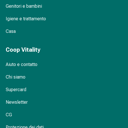
febbre
Genitori e bambini
Mal
di
Igiene e trattamento
testa
ed
Casa
emicrania
Dolori
muscolari
Coop Vitality
e
articolari
Aiuto e contatto
Antidolorifici
Trattamento
Chi siamo
del
Supercard
dolore
Raffreddamento
Newsletter
Riscaldamento
Stress
CG
e
sonno
Protezione dei dati