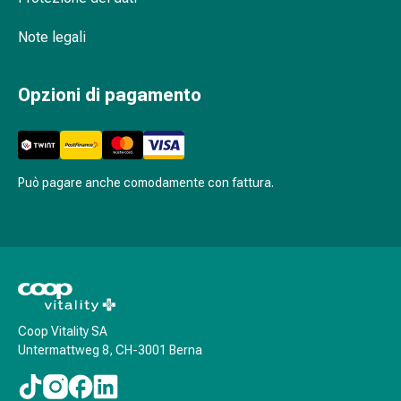
Agenti
calmanti
Note legali
Sbalzi
d'umore
Opzioni di pagamento
Disturbi
del
sonno
Roncopatia
(Russare)
Può pagare anche comodamente con fattura.
Tratto
respiratorio
Farmaci
per
il
naso
Disturbi
Coop Vitality SA
Untermattweg 8, CH-3001 Berna
respiratori
Infezioni
Varicella