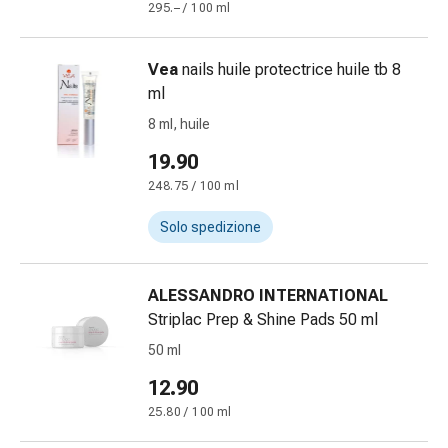
295.– / 100 ml
Orecchie
e
occhi
Vea
nails huile protectrice huile tb 8
Disturbi
ml
dell'orecchio
8 ml, huile
Cura
19.90
delle
orecchie
248.75 / 100 ml
Gocce
Solo spedizione
oculari
Infiammazione
degli
ALESSANDRO INTERNATIONAL
occhi
Striplac Prep & Shine Pads 50 ml
Bende
50 ml
per
gli
12.90
occhi
25.80 / 100 ml
Igiene