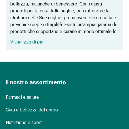
bellezza, ma anche di benessere. Con i giusti
di
prodotti per la cura delle unghie, può rafforzare la
Schüssler
struttura delle Sue unghie, promuoverne la crescita e
Spagirici
prevenire crepe o fragilità. Esiste un'ampia gamma di
Antroposofico
prodotti che supportano e curano in modo ottimale le
Rene,
Sue unghie, ideali per unghie sane e durature.
vescica,
Visualizza di più
prostata
La Sua chiave per unghie forti e belle
Disturbi
urinari
Trattamento unghie – cura intensiva per le Sue
Prostata
unghie
Disturbi
ai
Il nostro assortimento
Indurente per unghie – unghie forti che non si
reni
spezzano
e
Farmaci e salute
alla
Prodotti antimicotici per le unghie – un aiuto
vescica
Cura e bellezza del corpo
efficace per unghie sane
Dolore
Nutrizione e sport
e
Le Sue unghie meritano il meglio