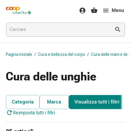
Farmaci
Menu
e
salute
Influenza
e
raffreddore
Pastiglie
Pagina iniziale
/
Cura e bellezza del corpo
/
Cura delle mani e dei 
per
la
gola
Cura delle unghie
Farmaci
per
l'influenza
e
Categoria
Marca
Visualizza tutti i filtri
il
Reimposta tutti i filtri
raffreddore
Mal
di