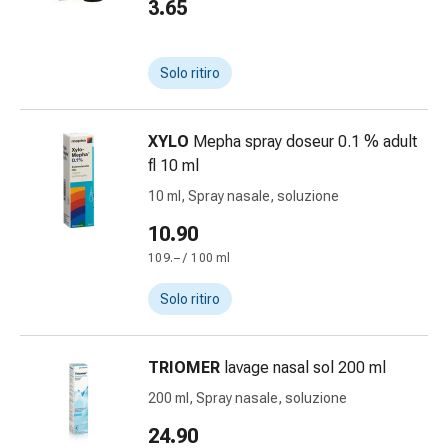
3.65
delle
ferite
Spray
Solo ritiro
per
ferite
Strisce
XYLO
Mepha spray doseur 0.1 % adult
e
fl 10 ml
adesivi
10 ml, Spray nasale, soluzione
per
la
10.90
chiusura
109.– / 100 ml
delle
ferite
Solo ritiro
Unguento
per
TRIOMER
lavage nasal sol 200 ml
il
tiraggio
200 ml, Spray nasale, soluzione
Tamponi
24.90
medicali