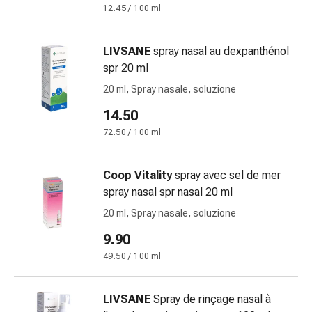
12.45 / 100 ml
Orecchie
e
occhi
LIVSANE
spray nasal au dexpanthénol
Disturbi
spr 20 ml
dell'orecchio
20 ml, Spray nasale, soluzione
Cura
delle
14.50
orecchie
72.50 / 100 ml
Gocce
oculari
Coop Vitality
spray avec sel de mer
Infiammazione
spray nasal spr nasal 20 ml
degli
occhi
20 ml, Spray nasale, soluzione
Bende
9.90
per
49.50 / 100 ml
gli
occhi
Igiene
LIVSANE
Spray de rinçage nasal à