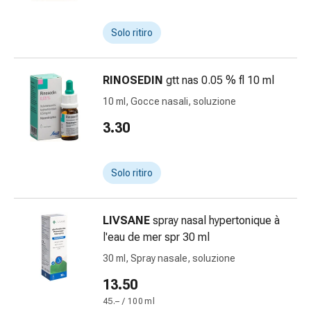
cardiaco
Disturbi
Solo ritiro
della
memoria
e
RINOSEDIN
gtt nas 0.05 % fl 10 ml
della
10 ml, Gocce nasali, soluzione
concentrazione
Allergie
3.30
e
febbre
da
Solo ritiro
fieno
Antiallergico
LIVSANE
spray nasal hypertonique à
La
l'eau de mer spr 30 ml
pelle
Naso
30 ml, Spray nasale, soluzione
Gastrointestinale
13.50
Diarrea
45.– / 100 ml
Emorroidi