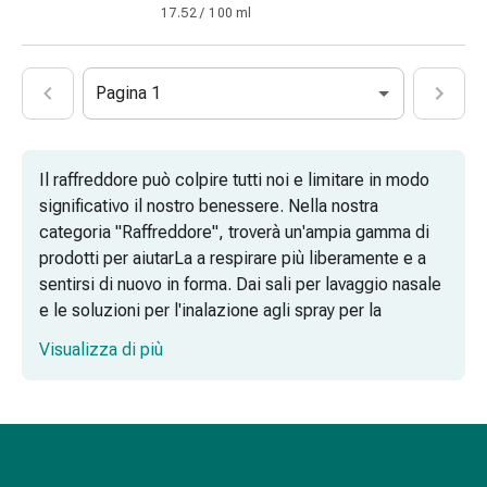
febbre
17.52 / 100 ml
Mal
di
testa
Pagina 1
ed
emicrania
Dolori
Il raffreddore può colpire tutti noi e limitare in modo
muscolari
significativo il nostro benessere. Nella nostra
e
categoria "Raffreddore", troverà un'ampia gamma di
articolari
prodotti per aiutarLa a respirare più liberamente e a
Antidolorifici
sentirsi di nuovo in forma. Dai sali per lavaggio nasale
Trattamento
e le soluzioni per l'inalazione agli spray per la
del
sinusite, gocce per il naso dei bambini e unguenti
dolore
Visualizza di più
nasali: abbiamo tutto ciò di cui il Suo naso ha
Raffreddamento
bisogno!
Riscaldamento
Stress
e
sonno