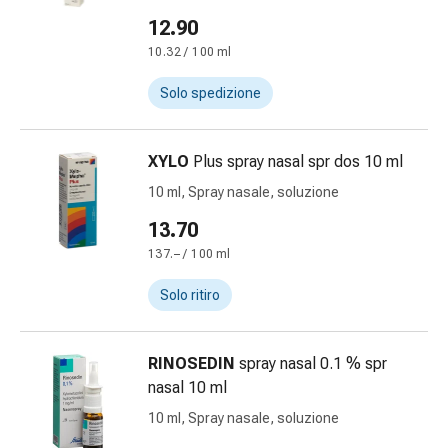
Medicazioni
12.90
e
reti
10.32 / 100 ml
tubolari
Solo spedizione
Materiali
di
medicazione
XYLO
Plus spray nasal spr dos 10 ml
Ustioni
10 ml, Spray nasale, soluzione
e
scottature
13.70
Kit
137.– / 100 ml
per
il
Solo ritiro
cambio
della
medicazione
RINOSEDIN
spray nasal 0.1 % spr
Medicazioni
nasal 10 ml
adesive
10 ml, Spray nasale, soluzione
Trattamento