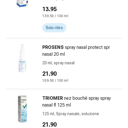
di
13.95
Schüssler
139.50 / 100 ml
Spagirici
Antroposofico
Solo ritiro
Rene,
vescica,
prostata
PROSENS
spray nasal protect spr
Disturbi
nasal 20 ml
urinari
20 ml, spray nasal
Prostata
21.90
Disturbi
ai
109.50 / 100 ml
reni
e
TRIOMER
nez bouché spray spray
alla
nasal fl 125 ml
vescica
125 ml, Spray nasale, soluzione
Dolore
e
21.90