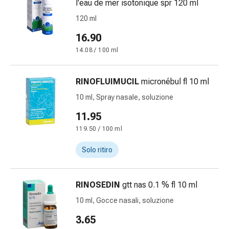
oculare
l'eau de mer isotonique spr 120 ml
Cuore
120 ml
e
16.90
circolazione
Terapia
14.08 / 100 ml
cardiaca
Calze
RINOFLUIMUCIL
micronébul fl 10 ml
a
10 ml, Spray nasale, soluzione
compressione
Disturbi
11.95
circolatori
119.50 / 100 ml
Cessazione
del
Solo ritiro
fumo
Disturbi
RINOSEDIN
gtt nas 0.1 % fl 10 ml
venosi
Disturbi
10 ml, Gocce nasali, soluzione
del
3.65
nervo