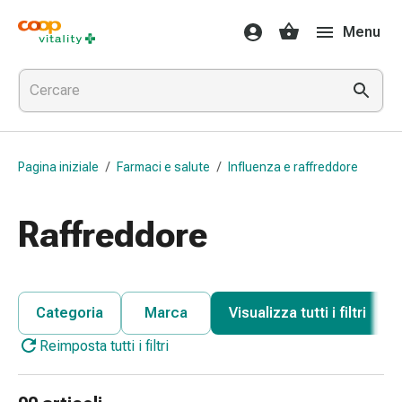
Farmaci
Menu
e
salute
Influenza
e
raffreddore
Pastiglie
Pagina iniziale
/
Farmaci e salute
/
Influenza e raffreddore
per
la
gola
Raffreddore
Farmaci
per
l'influenza
e
Categoria
Marca
Visualizza tutti i filtri
il
Reimposta tutti i filtri
raffreddore
Mal
di