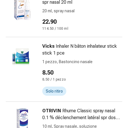
spr nasal 20 ml
febbre
Sfogo
20 ml, spray nasal
Acne
22.90
Rimedi
114.50 / 100 ml
naturali
Terapia
con
Vicks
Inhaler N bâton inhalateur stick
i
stick 1 pce
fiori
1 pezzo, Bastoncino nasale
di
Bach
8.50
La
8.50 / 1 pezzo
terapia
Solo ritiro
delle
gemme
vegetali
OTRIVIN
Rhume Classic spray nasal
Omeopatia
0.1 % déclenchement latéral spr dos
Fitoterapia
10 ml
Sale
10 ml, Spray nasale, soluzione