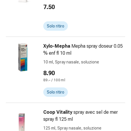
Bende
7.50
elastiche
Compresse
Medicazioni
Solo ritiro
per
le
Xylo-Mepha
Mepha spray doseur 0.05
dita
% enf fl 10 ml
Bende
di
10 ml, Spray nasale, soluzione
fissaggio
8.90
Garza
89.– / 100 ml
Bendaggi
compressivi
Solo ritiro
Medicazioni
Bende,
nastri
Coop Vitality
spray avec sel de mer
e
spray fl 125 ml
accessori
125 ml, Spray nasale, soluzione