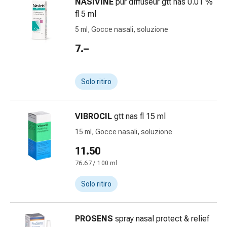
Calli
NASIVINE
pur diffuseur gtt nas 0.01 %
e
fl 5 ml
verruche
5 ml, Gocce nasali, soluzione
Micosi
7.–
di
unghie
e
Solo ritiro
piedi
Trattamento
delle
VIBROCIL
gtt nas fl 15 ml
cicatrici
15 ml, Gocce nasali, soluzione
Pelle
secca
11.50
Sudorazione
76.67 / 100 ml
patologica
Pelle
Solo ritiro
impura
Vesciche
PROSENS
spray nasal protect & relief
da