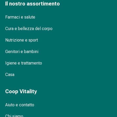
Agenti
Il nostro assortimento
calmanti
Sbalzi
Farmaci e salute
d'umore
Disturbi
Cura e bellezza del corpo
del
Nutrizione e sport
sonno
Roncopatia
Genitori e bambini
(Russare)
Tratto
Igiene e trattamento
respiratorio
Farmaci
Casa
per
il
naso
Coop Vitality
Disturbi
respiratori
Aiuto e contatto
Infezioni
Varicella
Chi siamo