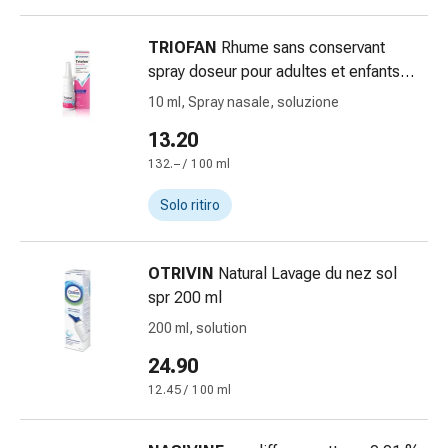
Bruciore
di
TRIOFAN
Rhume sans conservant
stomaco
spray doseur pour adultes et enfants
Nausea
spr dos 10 ml
10 ml, Spray nasale, soluzione
e
13.20
vomito
Digestione,
132.– / 100 ml
gonfiore
Solo ritiro
e
crampi
Costipazione
OTRIVIN
Natural Lavage du nez sol
Trattamento
spr 200 ml
medico
200 ml, solution
della
pelle
24.90
Eczema
12.45 / 100 ml
e
prurito