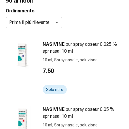
90 articoli
gola
Tosse
Ordinamento
e
Prima il più rilevante
bronchite
Inalatori
e
NASIVINE
pur spray doseur 0.025 %
accessori
spr nasal 10 ml
Detergente
per
10 ml, Spray nasale, soluzione
il
7.50
naso
Tessuti
Raffreddore
Solo ritiro
Cura
delle
ferite
NASIVINE
pur spray doseur 0.05 %
e
spr nasal 10 ml
delle
10 ml, Spray nasale, soluzione
ustioni