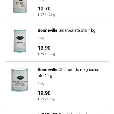
Bende
10.70
elastiche
1.07 / 100 g
Compresse
Medicazioni
per
Bonneville
Bicarbonate bte 1 kg
le
1 kg
dita
13.90
Bende
di
1.39 / 100 g
fissaggio
Garza
Bonneville
Chlorure de magnésium
Bendaggi
bte 1 kg
compressivi
1 kg
Medicazioni
Bende,
19.90
nastri
1.99 / 100 g
e
accessori