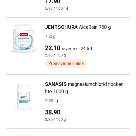
17.90
delle
5.97 / 100 ml
ferite
Spray
per
JENTSCHURA
AlcaBain 750 g
ferite
750 g
Strisce
e
22.10
invece di 24.50
adesivi
2.95 / 100 g
per
Promozione online
la
chiusura
delle
SANASIS
magnesiumchlorid flocken
ferite
bte 1000 g
Unguento
1000 g
per
38.90
il
tiraggio
3.89 / 100 g
Tamponi
medicali