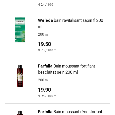
oculare
4.24 / 100 ml
Cuore
e
circolazione
Weleda
bain revitalisant sapin fl 200
Terapia
ml
cardiaca
200 ml
Calze
19.50
a
compressione
9.75 / 100 ml
Disturbi
circolatori
Farfalla
Bain moussant fortifiant
Cessazione
beschützt sein 200 ml
del
200 ml
fumo
Disturbi
19.90
venosi
9.95 / 100 ml
Disturbi
del
nervo
Farfalla
Bain moussant réconfortant