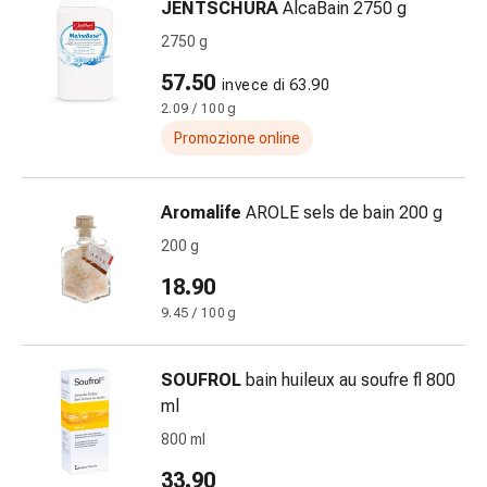
JENTSCHURA
AlcaBain 2750 g
Orecchie
2750 g
e
occhi
57.50
invece di 63.90
Disturbi
2.09 / 100 g
dell'orecchio
Promozione online
Cura
delle
orecchie
Aromalife
AROLE sels de bain 200 g
Gocce
200 g
oculari
Infiammazione
18.90
degli
9.45 / 100 g
occhi
Bende
SOUFROL
bain huileux au soufre fl 800
per
ml
gli
occhi
800 ml
Igiene
33.90