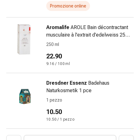
febbre
Promozione online
Sfogo
Acne
Rimedi
Aromalife
AROLE Bain décontractant
naturali
musculaire à l'extrait d'edelweiss 250
Terapia
ml
250 ml
con
22.90
i
fiori
9.16 / 100 ml
di
Bach
Dresdner Essenz
Badehaus
La
Naturkosmetik 1 pce
terapia
1 pezzo
delle
gemme
10.50
vegetali
10.50 / 1 pezzo
Omeopatia
Fitoterapia
Sale