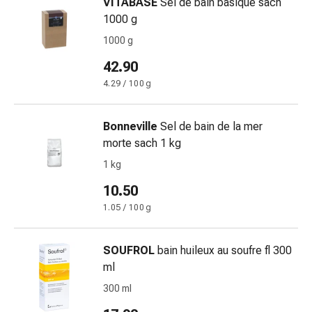
Medicazioni
VITABASE
Sel de bain basique sach
e
1000 g
reti
1000 g
tubolari
42.90
Materiali
di
4.29 / 100 g
medicazione
Ustioni
Bonneville
Sel de bain de la mer
e
morte sach 1 kg
scottature
1 kg
Kit
per
10.50
il
1.05 / 100 g
cambio
della
SOUFROL
bain huileux au soufre fl 300
medicazione
ml
Medicazioni
adesive
300 ml
Trattamento