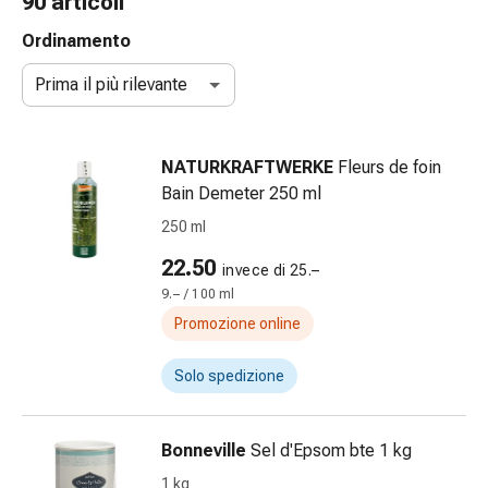
90 articoli
gola
Tosse
Ordinamento
e
Prima il più rilevante
bronchite
Inalatori
e
NATURKRAFTWERKE
Fleurs de foin
accessori
Bain Demeter 250 ml
Detergente
per
250 ml
il
22.50
invece di 25.–
naso
9.– / 100 ml
Tessuti
Raffreddore
Promozione online
Cura
delle
Solo spedizione
ferite
e
Bonneville
Sel d'Epsom bte 1 kg
delle
ustioni
1 kg