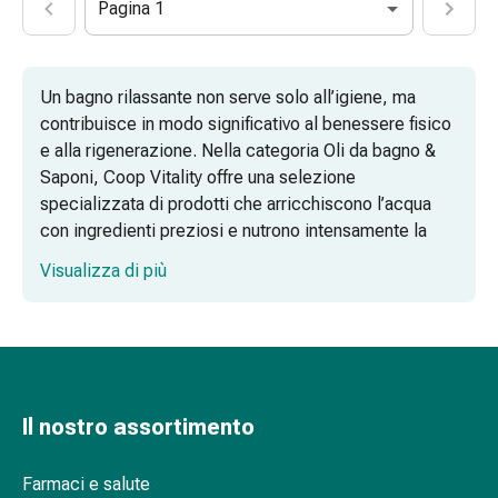
Pagina 1
di
Schüssler
Spagirici
Un bagno rilassante non serve solo all’igiene, ma
Antroposofico
contribuisce in modo significativo al benessere fisico
Rene,
e alla rigenerazione. Nella categoria Oli da bagno &
vescica,
Saponi, Coop Vitality offre una selezione
prostata
specializzata di prodotti che arricchiscono l’acqua
Disturbi
con ingredienti preziosi e nutrono intensamente la
urinari
pelle già durante la detersione. Che si tratti di bagni
Prostata
Visualizza di più
oleosi rivitalizzanti, sali da bagno purificanti o di un
Disturbi
classico bagno schiuma, la scelta del giusto additivo
ai
determina sia l’efficacia del trattamento sia
reni
l’esperienza sensoriale nel proprio bagno.
e
alla
Cura della pelle e momenti di relax con oli
vescica
Il nostro assortimento
da bagno e bagni di latte
Dolore
e
Farmaci e salute
Additivi da bagno naturali: minerali e