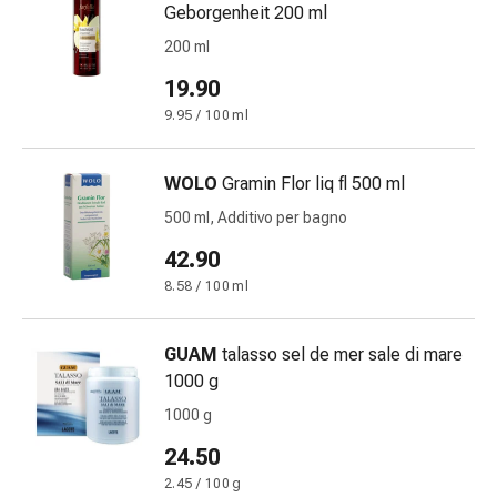
cardiaco
Geborgenheit 200 ml
Disturbi
200 ml
della
19.90
memoria
e
9.95 / 100 ml
della
concentrazione
WOLO
Gramin Flor liq fl 500 ml
Allergie
500 ml, Additivo per bagno
e
febbre
42.90
da
8.58 / 100 ml
fieno
Antiallergico
GUAM
talasso sel de mer sale di mare
La
1000 g
pelle
Naso
1000 g
Gastrointestinale
24.50
Diarrea
2.45 / 100 g
Emorroidi