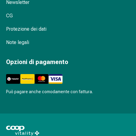
Newsletter
Agenti
calmanti
CG
Sbalzi
d'umore
Protezione dei dati
Disturbi
del
Note legali
sonno
Roncopatia
Opzioni di pagamento
(Russare)
Tratto
respiratorio
Farmaci
per
Può pagare anche comodamente con fattura.
il
naso
Disturbi
respiratori
Infezioni
Varicella