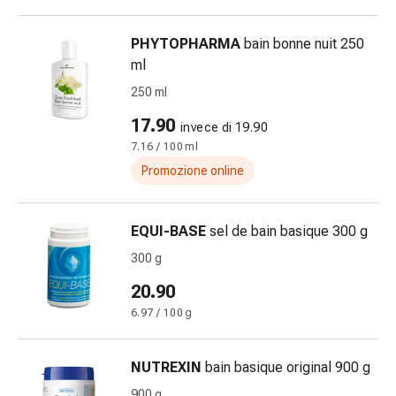
Bruciore
di
PHYTOPHARMA
bain bonne nuit 250
stomaco
ml
Nausea
250 ml
e
vomito
17.90
invece di 19.90
Digestione,
7.16 / 100 ml
gonfiore
Promozione online
e
crampi
Costipazione
EQUI-BASE
sel de bain basique 300 g
Trattamento
300 g
medico
20.90
della
pelle
6.97 / 100 g
Eczema
e
NUTREXIN
bain basique original 900 g
prurito
900 g