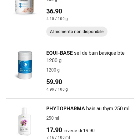
Calli
e
36.90
verruche
4.10 / 100 g
Micosi
di
Al momento non disponibile
unghie
e
EQUI-BASE
sel de bain basique bte
piedi
1200 g
Trattamento
delle
1200 g
cicatrici
59.90
Pelle
4.99 / 100 g
secca
Sudorazione
patologica
PHYTOPHARMA
bain au thym 250 ml
Pelle
250 ml
impura
Vesciche
17.90
invece di 19.90
da
7.16 / 100 ml