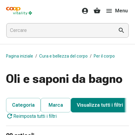
Farmaci
Menu
e
salute
Influenza
e
raffreddore
Pastiglie
Pagina iniziale
/
Cura e bellezza del corpo
/
Per il corpo
per
la
gola
Oli e saponi da bagno
Farmaci
per
l'influenza
e
Categoria
Marca
Visualizza tutti i filtri
il
Reimposta tutti i filtri
raffreddore
Mal
di