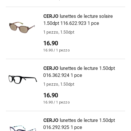
delle
ferite
CERJO
lunettes de lecture solaire
Spray
1.50dpt 116.622.923 1 pce
per
ferite
1 pezzo, 1.50dpt
Strisce
16.90
e
16.90 / 1 pezzo
adesivi
per
la
CERJO
lunettes de lecture 1.50dpt
chiusura
016.362.924 1 pce
delle
1 pezzo, 1.50dpt
ferite
Unguento
16.90
per
16.90 / 1 pezzo
il
tiraggio
CERJO
lunettes de lecture 1.50dpt
Tamponi
016.292.925 1 pce
medicali