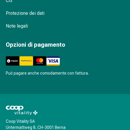
CG
Agenti
calmanti
Protezione dei dati
Sbalzi
d'umore
Note legali
Disturbi
del
Opzioni di pagamento
sonno
Roncopatia
(Russare)
Tratto
respiratorio
Può pagare anche comodamente con fattura.
Farmaci
per
il
naso
Disturbi
respiratori
Infezioni
Coop Vitality SA
Untermattweg 8, CH-3001 Berna
Varicella