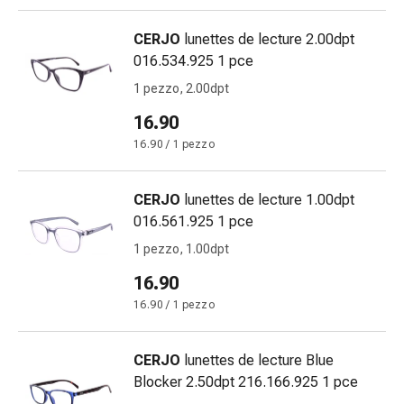
Bruciore
di
CERJO
lunettes de lecture 2.00dpt
stomaco
016.534.925 1 pce
Nausea
1 pezzo, 2.00dpt
e
16.90
vomito
Digestione,
16.90 / 1 pezzo
gonfiore
e
CERJO
lunettes de lecture 1.00dpt
crampi
016.561.925 1 pce
Costipazione
1 pezzo, 1.00dpt
Trattamento
medico
16.90
della
16.90 / 1 pezzo
pelle
Eczema
CERJO
lunettes de lecture Blue
e
Blocker 2.50dpt 216.166.925 1 pce
prurito