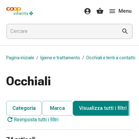
Farmaci
Menu
e
salute
Influenza
e
raffreddore
Pastiglie
Pagina iniziale
/
Igiene e trattamento
/
Occhiali e lenti a contatto
per
la
gola
Occhiali
Farmaci
per
l'influenza
e
Categoria
Marca
Visualizza tutti i filtri
il
Reimposta tutti i filtri
raffreddore
Mal
di