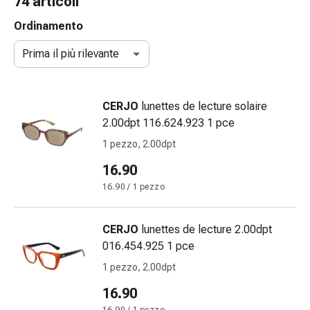
74 articoli
gola
Tosse
Ordinamento
e
Prima il più rilevante
bronchite
Inalatori
e
CERJO
lunettes de lecture solaire
accessori
2.00dpt 116.624.923 1 pce
Detergente
per
1 pezzo, 2.00dpt
il
16.90
naso
16.90 / 1 pezzo
Tessuti
Raffreddore
Cura
CERJO
lunettes de lecture 2.00dpt
delle
016.454.925 1 pce
ferite
1 pezzo, 2.00dpt
e
delle
16.90
ustioni