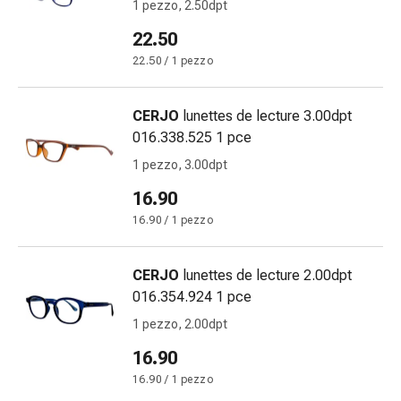
Calli
1 pezzo, 2.50dpt
e
22.50
verruche
22.50 / 1 pezzo
Micosi
di
unghie
CERJO
lunettes de lecture 3.00dpt
e
016.338.525 1 pce
piedi
1 pezzo, 3.00dpt
Trattamento
delle
16.90
cicatrici
16.90 / 1 pezzo
Pelle
secca
CERJO
lunettes de lecture 2.00dpt
Sudorazione
016.354.924 1 pce
patologica
Pelle
1 pezzo, 2.00dpt
impura
16.90
Vesciche
16.90 / 1 pezzo
da