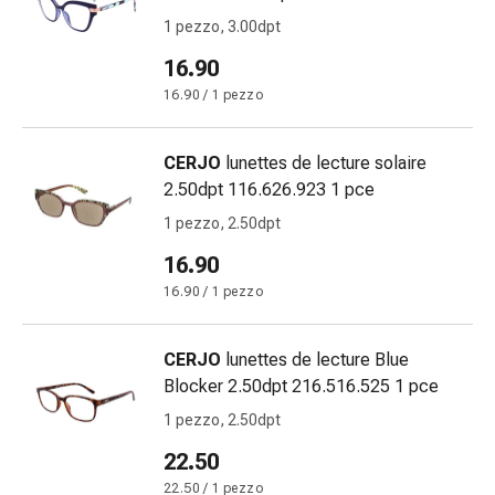
Medicazioni
1 pezzo, 3.00dpt
e
reti
16.90
tubolari
16.90 / 1 pezzo
Materiali
di
medicazione
CERJO
lunettes de lecture solaire
Ustioni
2.50dpt 116.626.923 1 pce
e
1 pezzo, 2.50dpt
scottature
16.90
Kit
per
16.90 / 1 pezzo
il
cambio
CERJO
lunettes de lecture Blue
della
Blocker 2.50dpt 216.516.525 1 pce
medicazione
1 pezzo, 2.50dpt
Medicazioni
adesive
22.50
Trattamento
22.50 / 1 pezzo