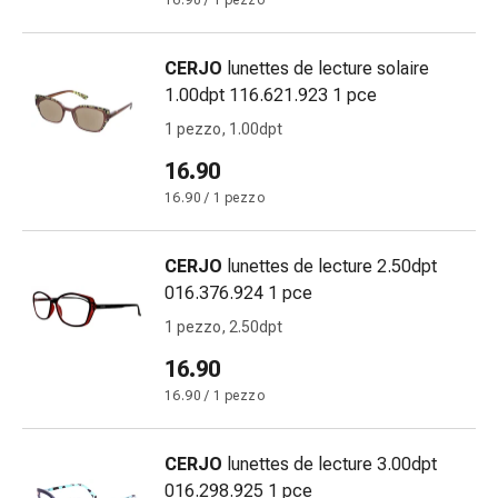
16.90 / 1 pezzo
Bende
elastiche
CERJO
lunettes de lecture solaire
Compresse
1.00dpt 116.621.923 1 pce
Medicazioni
per
1 pezzo, 1.00dpt
le
16.90
dita
16.90 / 1 pezzo
Bende
di
fissaggio
CERJO
lunettes de lecture 2.50dpt
Garza
016.376.924 1 pce
Bendaggi
1 pezzo, 2.50dpt
compressivi
16.90
Medicazioni
Bende,
16.90 / 1 pezzo
nastri
e
CERJO
lunettes de lecture 3.00dpt
accessori
016.298.925 1 pce