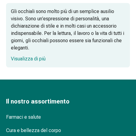
di
Gli occhiali sono molto più di un semplice ausilio
Schüssler
visivo. Sono un'espressione di personalità, una
Spagirici
dichiarazione di stile e in molti casi un accessorio
Antroposofico
indispensabile. Per la lettura, il lavoro o la vita di tutti i
Rene,
giorni, gli occhiali possono essere sia funzionali che
vescica,
eleganti.
prostata
Disturbi
Visualizza di più
urinari
Prostata
Disturbi
ai
reni
e
Il nostro assortimento
alla
vescica
Farmaci e salute
Dolore
e
Cura e bellezza del corpo