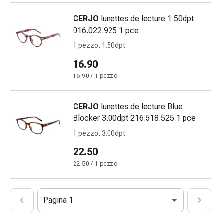
febbre
Sfogo
CERJO
lunettes de lecture 1.50dpt
Acne
016.022.925 1 pce
Rimedi
1 pezzo, 1.50dpt
naturali
16.90
Terapia
con
16.90 / 1 pezzo
i
fiori
CERJO
lunettes de lecture Blue
di
Blocker 3.00dpt 216.518.525 1 pce
Bach
1 pezzo, 3.00dpt
La
terapia
22.50
delle
22.50 / 1 pezzo
gemme
vegetali
Omeopatia
Pagina 1
Fitoterapia
Sale