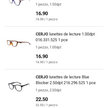
Orecchie
1 pezzo, 1.50dpt
e
16.90
occhi
16.90 / 1 pezzo
Disturbi
dell'orecchio
Cura
CERJO
lunettes de lecture 1.00dpt
delle
016.331.525 1 pce
orecchie
1 pezzo, 1.00dpt
Gocce
16.90
oculari
Infiammazione
16.90 / 1 pezzo
degli
occhi
CERJO
lunettes de lecture Blue
Bende
Blocker 2.50dpt 216.296.525 1 pce
per
1 pezzo, 2.50dpt
gli
occhi
22.50
Igiene
22.50 / 1 pezzo