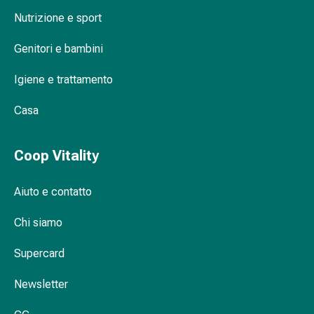
febbre
Nutrizione e sport
Mal
di
Genitori e bambini
testa
ed
Igiene e trattamento
emicrania
Dolori
Casa
muscolari
e
articolari
Coop Vitality
Antidolorifici
Trattamento
Aiuto e contatto
del
dolore
Chi siamo
Raffreddamento
Supercard
Riscaldamento
Stress
Newsletter
e
sonno