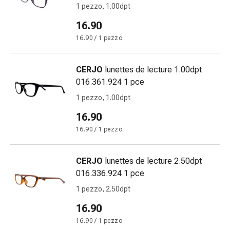
cardiaco
1 pezzo, 1.00dpt
Disturbi
16.90
della
16.90 / 1 pezzo
memoria
e
della
CERJO
lunettes de lecture 1.00dpt
concentrazione
016.361.924 1 pce
Allergie
1 pezzo, 1.00dpt
e
16.90
febbre
da
16.90 / 1 pezzo
fieno
Antiallergico
CERJO
lunettes de lecture 2.50dpt
La
016.336.924 1 pce
pelle
1 pezzo, 2.50dpt
Naso
Gastrointestinale
16.90
Diarrea
16.90 / 1 pezzo
Emorroidi