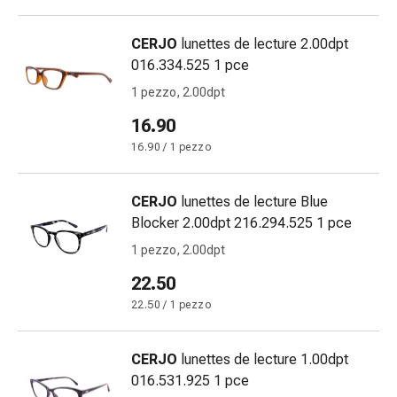
oculare
Cuore
CERJO
lunettes de lecture 2.00dpt
e
016.334.525 1 pce
circolazione
Terapia
1 pezzo, 2.00dpt
cardiaca
16.90
Calze
16.90 / 1 pezzo
a
compressione
Disturbi
CERJO
lunettes de lecture Blue
circolatori
Blocker 2.00dpt 216.294.525 1 pce
Cessazione
1 pezzo, 2.00dpt
del
fumo
22.50
Disturbi
22.50 / 1 pezzo
venosi
Disturbi
CERJO
lunettes de lecture 1.00dpt
del
016.531.925 1 pce
nervo