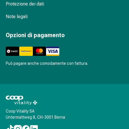
Medicamenti
Protezione dei dati
su
prescrizione
Note legali
medica
Medicamenti
Opzioni di pagamento
su
prescrizione
medica
Disagi
vaginali
Può pagare anche comodamente con fattura.
Mestruazioni
Menopausa
Infezione
vaginale
Salute
vaginale
Vitamine
Coop Vitality SA
Untermattweg 8, CH-3001 Berna
e
minerali