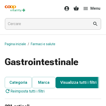
Farmaci
Menu
e
salute
Influenza
e
raffreddore
Pastiglie
Pagina iniziale
/
Farmaci e salute
per
la
gola
Gastrointestinale
Farmaci
per
l'influenza
e
Categoria
Marca
Visualizza tutti i filtri
il
Reimposta tutti i filtri
raffreddore
Mal
di