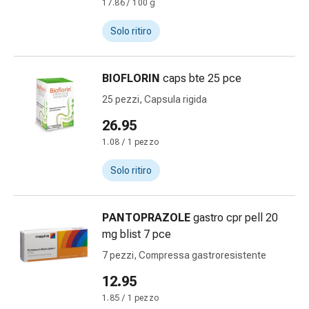
Medicazioni
17.86 / 100 g
e
Solo ritiro
reti
tubolari
Materiali
BIOFLORIN
caps bte 25 pce
di
25 pezzi, Capsula rigida
medicazione
Ustioni
26.95
e
1.08 / 1 pezzo
scottature
Kit
Solo ritiro
per
il
cambio
PANTOPRAZOLE
gastro cpr pell 20
della
mg blist 7 pce
medicazione
7 pezzi, Compressa gastroresistente
Medicazioni
12.95
adesive
Trattamento
1.85 / 1 pezzo