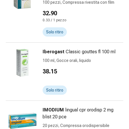
100 pezzi, Compressa rivestita con film
di
Schüssler
32.90
Spagirici
0.33 / 1 pezzo
Antroposofico
Solo ritiro
Rene,
vescica,
prostata
Iberogast
Classic gouttes fl 100 ml
Disturbi
urinari
100 ml, Gocce orali, liquido
Prostata
38.15
Disturbi
ai
reni
Solo ritiro
e
alla
vescica
IMODIUM
lingual cpr orodisp 2 mg
Dolore
blist 20 pce
e
20 pezzi, Compressa orodispersibile