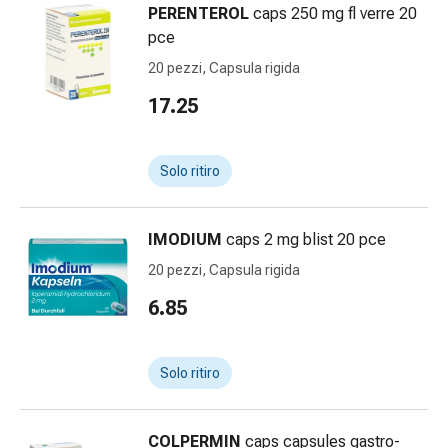
PERENTEROL
caps 250 mg fl verre 20
Bruciore
pce
di
stomaco
20 pezzi, Capsula rigida
Nausea
17.25
e
vomito
Digestione,
Solo ritiro
gonfiore
e
crampi
IMODIUM
caps 2 mg blist 20 pce
Costipazione
20 pezzi, Capsula rigida
Trattamento
6.85
medico
della
pelle
Solo ritiro
Eczema
e
prurito
COLPERMIN
caps capsules gastro-