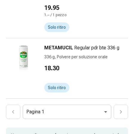
febbre
19.95
Mal
di
1.– / 1 pezzo
testa
Solo ritiro
ed
emicrania
Dolori
METAMUCIL
Regular pdr bte 336 g
muscolari
336 g, Polvere per soluzione orale
e
articolari
18.30
Antidolorifici
Trattamento
del
Solo ritiro
dolore
Raffreddamento
Riscaldamento
Pagina 1
Stress
e
sonno