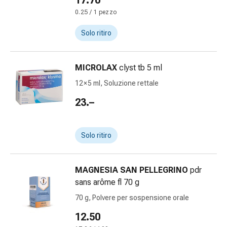
17.70
Bende
0.25 / 1 pezzo
elastiche
Compresse
Solo ritiro
Medicazioni
per
MICROLAX
clyst tb 5 ml
le
dita
12 × 5 ml, Soluzione rettale
Bende
23.–
di
fissaggio
Garza
Solo ritiro
Bendaggi
compressivi
Medicazioni
MAGNESIA SAN PELLEGRINO
pdr
Bende,
sans arôme fl 70 g
nastri
70 g, Polvere per sospensione orale
e
12.50
accessori