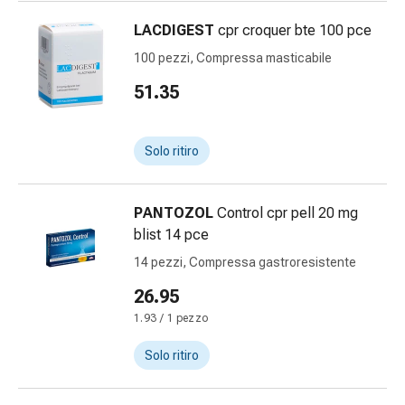
cardiaco
LACDIGEST
cpr croquer bte 100 pce
Disturbi
della
100 pezzi, Compressa masticabile
memoria
51.35
e
della
concentrazione
Solo ritiro
Allergie
e
febbre
PANTOZOL
Control cpr pell 20 mg
da
blist 14 pce
fieno
14 pezzi, Compressa gastroresistente
Antiallergico
La
26.95
pelle
1.93 / 1 pezzo
Naso
Gastrointestinale
Solo ritiro
Diarrea
Emorroidi