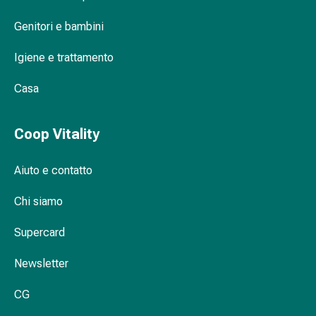
Metabolismo
Genitori e bambini
Osteoporosi
Immunosoppressori
Igiene e trattamento
Protezione
e
Casa
prodotti
contro
gli
Coop Vitality
insetti
Protezione
Aiuto e contatto
contro
zanzare
Chi siamo
e
Supercard
zecche
Pinzette
Newsletter
per
zecche
CG
Antiparassitario