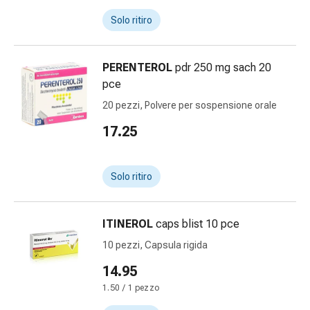
Orecchie
Solo ritiro
e
occhi
Disturbi
PERENTEROL
pdr 250 mg sach 20
dell'orecchio
pce
Cura
20 pezzi, Polvere per sospensione orale
delle
orecchie
17.25
Gocce
oculari
Solo ritiro
Infiammazione
degli
occhi
ITINEROL
caps blist 10 pce
Bende
per
10 pezzi, Capsula rigida
gli
14.95
occhi
1.50 / 1 pezzo
Igiene