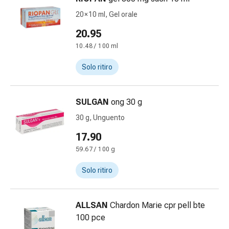
febbre
20 × 10 ml, Gel orale
Sfogo
Acne
20.95
Rimedi
10.48 / 100 ml
naturali
Terapia
Solo ritiro
con
i
SULGAN
ong 30 g
fiori
di
30 g, Unguento
Bach
17.90
La
59.67 / 100 g
terapia
delle
Solo ritiro
gemme
vegetali
Omeopatia
ALLSAN
Chardon Marie cpr pell bte
Fitoterapia
100 pce
Sale