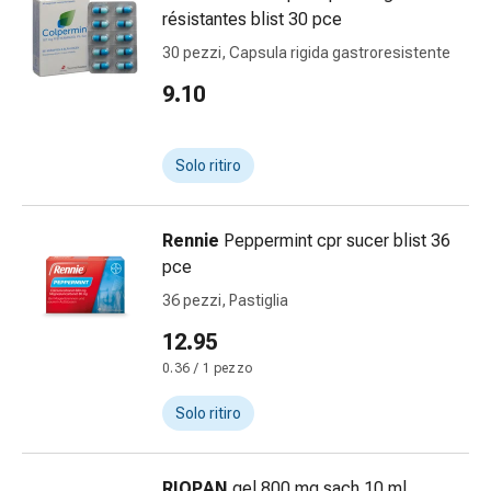
Calli
résistantes blist 30 pce
e
30 pezzi, Capsula rigida gastroresistente
verruche
Micosi
9.10
di
unghie
e
Solo ritiro
piedi
Trattamento
delle
Rennie
Peppermint cpr sucer blist 36
cicatrici
pce
Pelle
36 pezzi, Pastiglia
secca
12.95
Sudorazione
patologica
0.36 / 1 pezzo
Pelle
Solo ritiro
impura
Vesciche
da
RIOPAN
gel 800 mg sach 10 ml