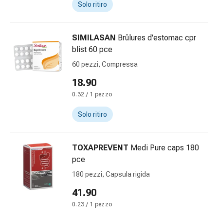
oculare
Solo ritiro
Cuore
e
circolazione
SIMILASAN
Brûlures d'estomac cpr
Terapia
blist 60 pce
cardiaca
60 pezzi, Compressa
Calze
18.90
a
compressione
0.32 / 1 pezzo
Disturbi
Solo ritiro
circolatori
Cessazione
del
TOXAPREVENT
Medi Pure caps 180
fumo
pce
Disturbi
180 pezzi, Capsula rigida
venosi
Disturbi
41.90
del
0.23 / 1 pezzo
nervo