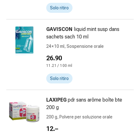
delle
Solo ritiro
ferite
Spray
per
GAVISCON
liquid mint susp dans
ferite
sachets sach 10 ml
Strisce
24 × 10 ml, Sospensione orale
e
adesivi
26.90
per
11.21 / 100 ml
la
chiusura
Solo ritiro
delle
ferite
LAXIPEG
pdr sans arôme boîte bte
Unguento
200 g
per
il
200 g, Polvere per soluzione orale
tiraggio
12.–
Tamponi
medicali