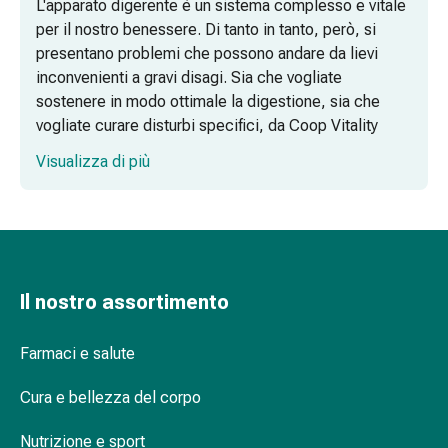
L'apparato digerente è un sistema complesso e vitale
Agenti
per il nostro benessere. Di tanto in tanto, però, si
calmanti
presentano problemi che possono andare da lievi
Sbalzi
inconvenienti a gravi disagi. Sia che vogliate
d'umore
sostenere in modo ottimale la digestione, sia che
Disturbi
vogliate curare disturbi specifici, da Coop Vitality
del
troverete una varietà di prodotti che sostengono e
sonno
Visualizza di più
curano in modo ottimale il vostro sistema digestivo.
Roncopatia
(Russare)
Digestione e stitichezza
Tratto
respiratorio
Flatulenza, crampi e bruciore di stomaco
Farmaci
per
Il nostro assortimento
Emorroidi, diarrea, nausea e vomito
il
Infiammazione gastrointestinale e
naso
Farmaci e salute
intolleranza al lattosio
Disturbi
respiratori
Cura e bellezza del corpo
Infezioni
Nutrizione e sport
Varicella