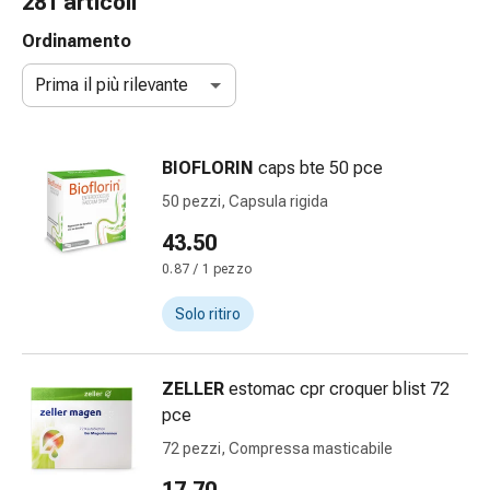
281 articoli
gola
Tosse
Ordinamento
e
Prima il più rilevante
bronchite
Inalatori
e
BIOFLORIN
caps bte 50 pce
accessori
Detergente
50 pezzi, Capsula rigida
per
43.50
il
0.87 / 1 pezzo
naso
Tessuti
Solo ritiro
Raffreddore
Cura
delle
ZELLER
estomac cpr croquer blist 72
ferite
pce
e
72 pezzi, Compressa masticabile
delle
ustioni