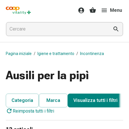
Farmaci
Menu
e
salute
Influenza
e
raffreddore
Pastiglie
Pagina iniziale
/
Igiene e trattamento
/
Incontinenza
per
la
gola
Ausili per la pipì
Farmaci
per
l'influenza
e
Categoria
Marca
Visualizza tutti i filtri
il
Reimposta tutti i filtri
raffreddore
Mal
di