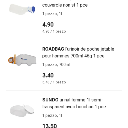
Medicazioni
couvercle non st 1 pce
e
1 pezzo, 1l
reti
tubolari
4.90
Materiali
4.90 / 1 pezzo
di
medicazione
Ustioni
ROADBAG
l'urinoir de poche jetable
e
pour hommes 700ml 46g 1 pce
scottature
1 pezzo, 700ml
Kit
3.40
per
il
3.40 / 1 pezzo
cambio
della
SUNDO
urinal femme 1l semi-
medicazione
transparent avec bouchon 1 pce
Medicazioni
1 pezzo, 1l
adesive
Trattamento
13.50