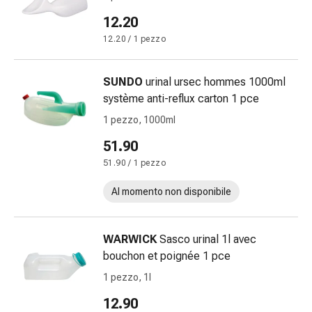
Orecchie
12.20
e
12.20 / 1 pezzo
occhi
Disturbi
dell'orecchio
SUNDO
urinal ursec hommes 1000ml
Cura
système anti-reflux carton 1 pce
delle
1 pezzo, 1000ml
orecchie
51.90
Gocce
oculari
51.90 / 1 pezzo
Infiammazione
Al momento non disponibile
degli
occhi
Bende
WARWICK
Sasco urinal 1l avec
per
bouchon et poignée 1 pce
gli
1 pezzo, 1l
occhi
Igiene
12.90