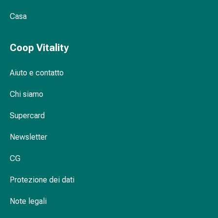
Scopra gli ausili per l'incontinenza
Bruciore
Casa
urinaria su Coop Vitality
di
stomaco
Nausea
Coop Vitality
e
vomito
Aiuto e contatto
Digestione,
gonfiore
Chi siamo
e
crampi
Supercard
Costipazione
Newsletter
Trattamento
medico
CG
della
pelle
Protezione dei dati
Eczema
e
Note legali
prurito