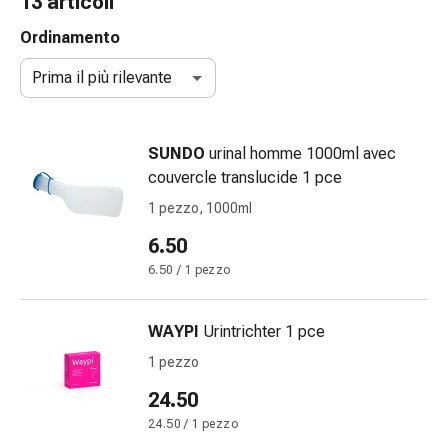
13 articoli
gola
Tosse
Ordinamento
e
Prima il più rilevante
bronchite
Inalatori
e
SUNDO
urinal homme 1000ml avec
accessori
couvercle translucide 1 pce
Detergente
per
1 pezzo, 1000ml
il
6.50
naso
6.50 / 1 pezzo
Tessuti
Raffreddore
Cura
WAYPI
Urintrichter 1 pce
delle
1 pezzo
ferite
e
24.50
delle
24.50 / 1 pezzo
ustioni