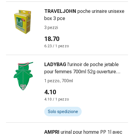
Bende
TRAVELJOHN
poche urinaire unisexe
elastiche
box 3 pce
Compresse
Medicazioni
3 pezzi
per
18.70
le
6.23 / 1 pezzo
dita
Bende
di
LADYBAG
l'urinoir de poche jetable
fissaggio
pour femmes 700ml 52g ouverture
Garza
ovale ergonomique 1 pce
1 pezzo, 700ml
Bendaggi
4.10
compressivi
Medicazioni
4.10 / 1 pezzo
Bende,
Solo spedizione
nastri
e
accessori
AMPRI
urinal pour homme PP 1l avec