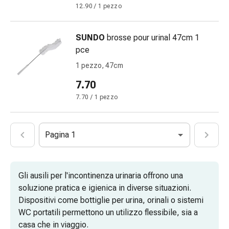
oculare
12.90 / 1 pezzo
Cuore
e
SUNDO
brosse pour urinal 47cm 1
circolazione
pce
Terapia
cardiaca
1 pezzo, 47cm
Calze
7.70
a
7.70 / 1 pezzo
compressione
Disturbi
circolatori
Pagina 1
Cessazione
del
fumo
Disturbi
Gli ausili per l'incontinenza urinaria offrono una
venosi
soluzione pratica e igienica in diverse situazioni.
Disturbi
Dispositivi come bottiglie per urina, orinali o sistemi
del
WC portatili permettono un utilizzo flessibile, sia a
nervo
casa che in viaggio.