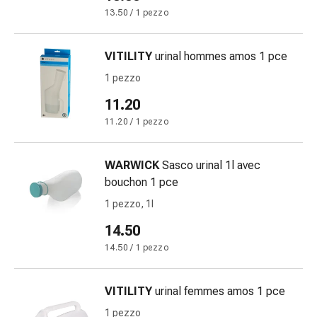
delle
13.50 / 1 pezzo
ferite
Spray
VITILITY
urinal hommes amos 1 pce
per
ferite
1 pezzo
Strisce
11.20
e
11.20 / 1 pezzo
adesivi
per
la
WARWICK
Sasco urinal 1l avec
chiusura
bouchon 1 pce
delle
1 pezzo, 1l
ferite
Unguento
14.50
per
14.50 / 1 pezzo
il
tiraggio
VITILITY
urinal femmes amos 1 pce
Tamponi
medicali
1 pezzo