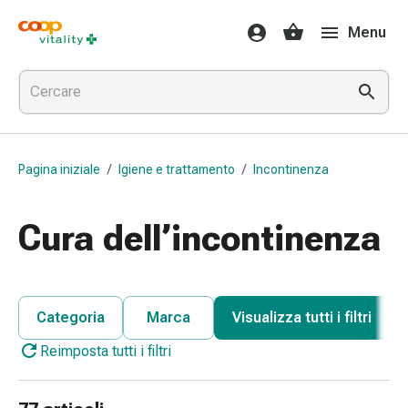
Farmaci
Menu
e
salute
Influenza
e
raffreddore
Pastiglie
Pagina iniziale
/
Igiene e trattamento
/
Incontinenza
per
la
gola
Cura dell’incontinenza
Farmaci
per
l'influenza
e
Categoria
Marca
Visualizza tutti i filtri
il
Reimposta tutti i filtri
raffreddore
Mal
di