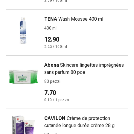
2.79 / 100 ml
cardiaco
Disturbi
della
TENA
Wash Mousse 400 ml
memoria
400 ml
e
12.90
della
concentrazione
3.23 / 100 ml
Allergie
e
Abena
Skincare lingettes imprégnées
febbre
sans parfum 80 pce
da
80 pezzi
fieno
Antiallergico
7.70
La
0.10 / 1 pezzo
pelle
Naso
Gastrointestinale
CAVILON
Crème de protection
Diarrea
cutanée longue durée crème 28 g
Emorroidi