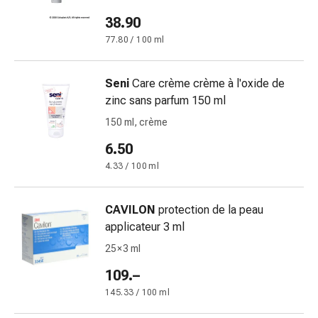
Orecchie
38.90
e
77.80 / 100 ml
occhi
Disturbi
dell'orecchio
Seni
Care crème crème à l'oxide de
Cura
zinc sans parfum 150 ml
delle
150 ml, crème
orecchie
6.50
Gocce
oculari
4.33 / 100 ml
Infiammazione
degli
CAVILON
protection de la peau
occhi
applicateur 3 ml
Bende
25 × 3 ml
per
gli
109.–
occhi
145.33 / 100 ml
Igiene