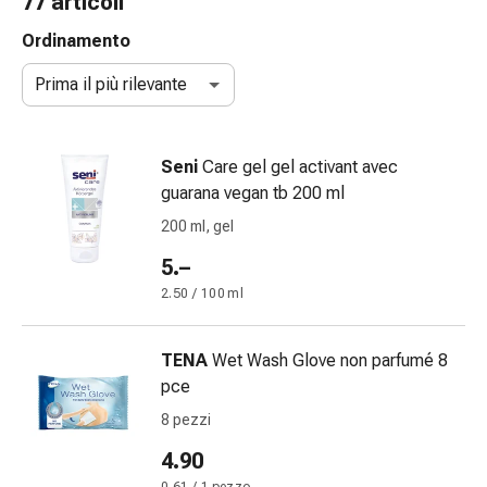
77 articoli
gola
Tosse
Ordinamento
e
Prima il più rilevante
bronchite
Inalatori
e
Seni
Care gel gel activant avec
accessori
guarana vegan tb 200 ml
Detergente
per
200 ml, gel
il
5.–
naso
2.50 / 100 ml
Tessuti
Raffreddore
Cura
TENA
Wet Wash Glove non parfumé 8
delle
pce
ferite
8 pezzi
e
delle
4.90
ustioni