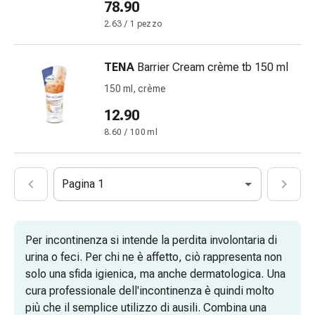
78.90
febbre
Sfogo
2.63 / 1 pezzo
Acne
Rimedi
TENA
Barrier Cream crème tb 150 ml
naturali
150 ml, crème
Terapia
con
12.90
i
8.60 / 100 ml
fiori
di
Bach
Pagina 1
La
terapia
delle
Per incontinenza si intende la perdita involontaria di
gemme
urina o feci. Per chi ne è affetto, ciò rappresenta non
vegetali
solo una sfida igienica, ma anche dermatologica. Una
Omeopatia
cura professionale dell'incontinenza è quindi molto
Fitoterapia
più che il semplice utilizzo di ausili. Combina una
Sale