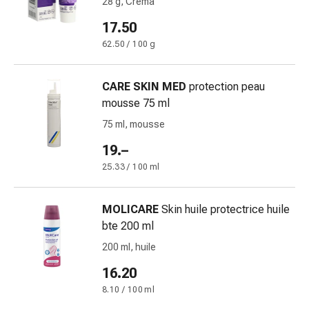
28 g, Crema
Bruciore
17.50
di
stomaco
62.50 / 100 g
Nausea
e
CARE SKIN MED
protection peau
vomito
mousse 75 ml
Digestione,
75 ml, mousse
gonfiore
e
19.–
crampi
25.33 / 100 ml
Costipazione
Trattamento
MOLICARE
Skin huile protectrice huile
medico
bte 200 ml
della
pelle
200 ml, huile
Eczema
16.20
e
8.10 / 100 ml
prurito