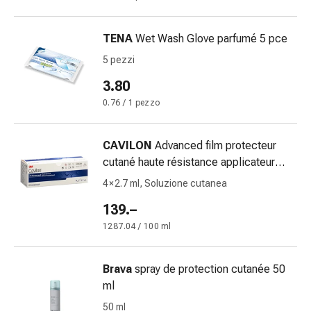
delle
ferite
TENA
Wet Wash Glove parfumé 5 pce
Spray
per
5 pezzi
ferite
3.80
Strisce
0.76 / 1 pezzo
e
adesivi
per
CAVILON
Advanced film protecteur
la
cutané haute résistance applicateur
chiusura
2.7 ml
4 × 2.7 ml, Soluzione cutanea
delle
ferite
139.–
Unguento
1287.04 / 100 ml
per
il
Brava
spray de protection cutanée 50
tiraggio
ml
Tamponi
medicali
50 ml