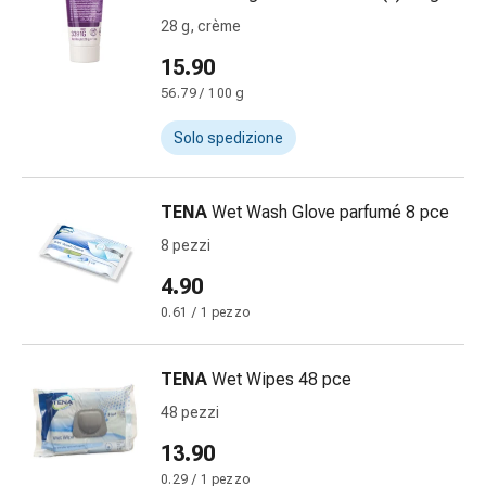
Medicazioni
28 g, crème
e
reti
15.90
tubolari
56.79 / 100 g
Materiali
di
Solo spedizione
medicazione
Ustioni
e
TENA
Wet Wash Glove parfumé 8 pce
scottature
8 pezzi
Kit
4.90
per
il
0.61 / 1 pezzo
cambio
della
TENA
Wet Wipes 48 pce
medicazione
48 pezzi
Medicazioni
adesive
13.90
Trattamento
0.29 / 1 pezzo