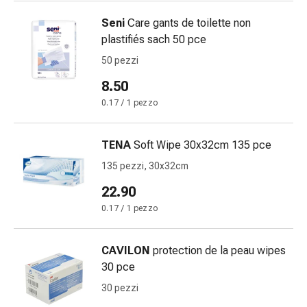
Calli
e
Seni
Care gants de toilette non
verruche
plastifiés sach 50 pce
Micosi
50 pezzi
di
unghie
8.50
e
0.17 / 1 pezzo
piedi
Trattamento
TENA
Soft Wipe 30x32cm 135 pce
delle
cicatrici
135 pezzi, 30x32cm
Pelle
22.90
secca
0.17 / 1 pezzo
Sudorazione
patologica
Pelle
CAVILON
protection de la peau wipes
impura
30 pce
Vesciche
30 pezzi
da