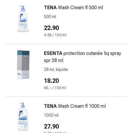
oculare
TENA
Wash Cream fl 500 ml
Cuore
e
500 ml
circolazione
22.90
Terapia
4.58 / 100 ml
cardiaca
Calze
a
ESENTA
protection cutanée liq spray
compressione
spr 28 ml
Disturbi
28 ml, liquide
circolatori
Cessazione
18.20
del
65.– / 100 ml
fumo
Disturbi
TENA
Wash Cream fl 1000 ml
venosi
Disturbi
1000 ml
del
27.90
nervo