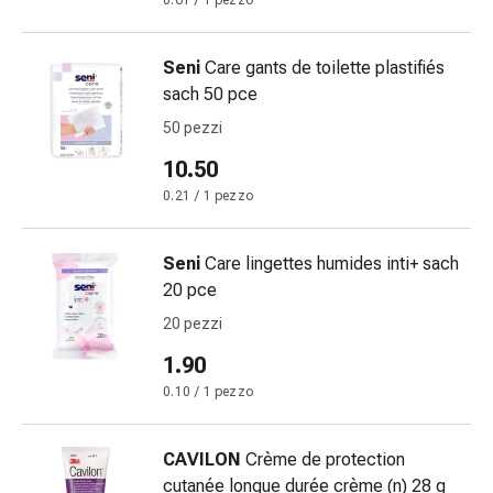
0.61 / 1 pezzo
Bende
elastiche
Seni
Care gants de toilette plastifiés
Compresse
sach 50 pce
Medicazioni
per
50 pezzi
le
10.50
dita
0.21 / 1 pezzo
Bende
di
fissaggio
Seni
Care lingettes humides inti+ sach
Garza
20 pce
Bendaggi
20 pezzi
compressivi
1.90
Medicazioni
Bende,
0.10 / 1 pezzo
nastri
e
CAVILON
Crème de protection
accessori
cutanée longue durée crème (n) 28 g