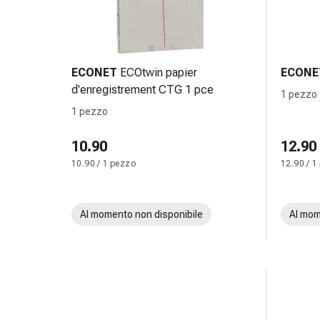
Medicazioni
e
reti
tubolari
Materiali
ECONET
ECOtwin papier
ECONE
di
d'enregistrement CTG 1 pce
1 pezzo
medicazione
1 pezzo
Ustioni
e
10.90
12.90
scottature
10.90 / 1 pezzo
12.90 / 1
Kit
per
il
Al momento non disponibile
Al mom
cambio
della
medicazione
Medicazioni
adesive
Trattamento