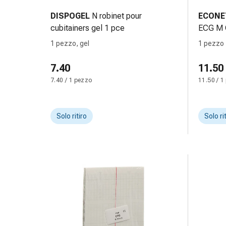
Bende
DISPOGEL
N robinet pour
ECONE
elastiche
cubitainers gel 1 pce
ECG M C
Compresse
1 pezzo, gel
1 pezzo
Medicazioni
per
7.40
11.50
le
7.40 / 1 pezzo
11.50 / 1
dita
Bende
di
Solo ritiro
Solo ri
fissaggio
Garza
Bendaggi
compressivi
Medicazioni
Bende,
nastri
e
accessori