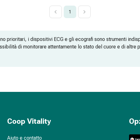
1
no prioritari, i dispositivi ECG e gli ecografi sono strumenti indis
ssibilità di monitorare attentamente lo stato del cuore e di altre p
za in ogni immagine
in movimento
Coop Vitality
Op
recise
Aiuto e contatto