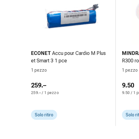
delle
ferite
Spray
per
ferite
Strisce
e
ECONET
Accu pour Cardio M Plus
MINDR
adesivi
et Smart 3 1 pce
R300 ro
per
la
1 pezzo
1 pezzo
chiusura
259.–
9.50
delle
ferite
259.– / 1 pezzo
9.50 / 1 
Unguento
per
il
Solo ritiro
Solo ri
tiraggio
Tamponi
medicali