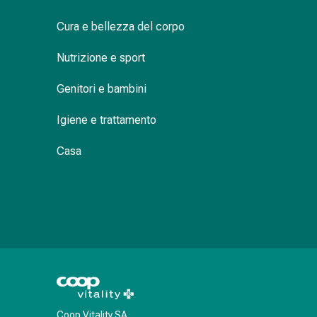
oculare
Carta ECG: documenta ogni battito car
Cuore
Cura e bellezza del corpo
e
circolazione
Nutrizione e sport
Terapia
cardiaca
Genitori e bambini
Calze
Igiene e trattamento
a
compressione
Casa
Disturbi
circolatori
Cessazione
del
fumo
Disturbi
venosi
Coagulazione
del
sangue
Coop Vitality SA