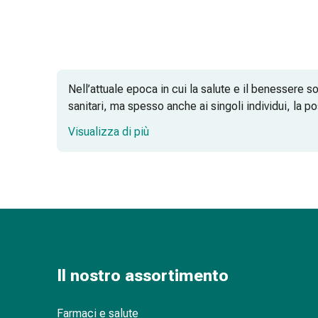
Orecchie
e
occhi
Disturbi
dell'orecchio
Nell’attuale epoca in cui la salute e il benessere so
Cura
sanitari, ma spesso anche ai singoli individui, la po
delle
Visualizza di più
orecchie
Gocce
Gel conduttore per ultrasuoni: chiarez
oculari
Infiammazione
degli
Dispositivo ECG mobile: monitoraggio 
occhi
Bende
per
gli
Il nostro assortimento
Elettrodi e accessori: per misurazioni p
occhi
Igiene
Farmaci e salute