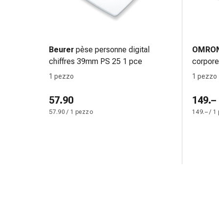
Medicazioni
e
reti
tubolari
Materiali
Beurer
pèse personne digital
OMRO
di
chiffres 39mm PS 25 1 pce
corpore
medicazione
personn
1 pezzo
1 pezzo
Ustioni
e
57.90
149.–
scottature
57.90 / 1 pezzo
149.– / 1
Kit
per
il
cambio
della
medicazione
Medicazioni
adesive
Trattamento