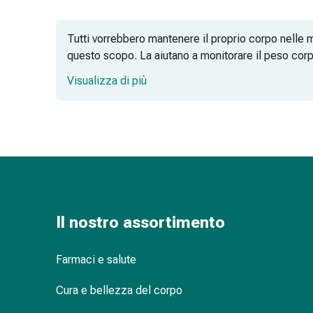
delle
ferite
Tutti vorrebbero mantenere il proprio corpo nelle 
Spray
questo scopo. La aiutano a monitorare il peso corpo
per
ferite
Visualizza di più
Strisce
e
La bilancia per il grasso corporeo – più
adesivi
per
la
chiusura
Bilancia pesapersone intelligente: anali
delle
ferite
Il nostro assortimento
Unguento
per
il
Farmaci e salute
tiraggio
Cura e bellezza del corpo
Tamponi
medicali