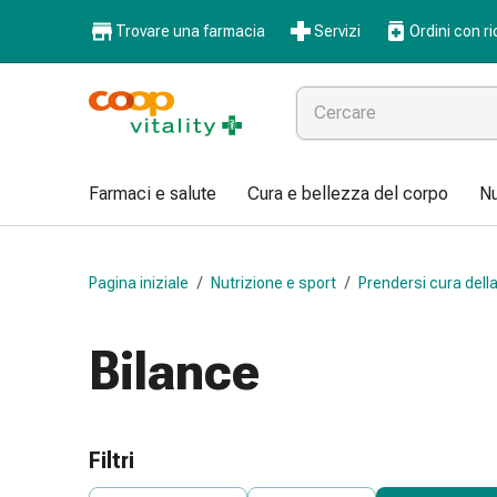
Farmaci
Trovare una farmacia
Servizi
Ordini con ri
e
salute
Influenza
e
raffreddore
Pastiglie
Farmaci e salute
Cura e bellezza del corpo
Nu
per
la
gola
Pagina iniziale
/
Nutrizione e sport
/
Prendersi cura della
Farmaci
per
l'influenza
Bilance
e
il
raffreddore
Mal
Filtri
di