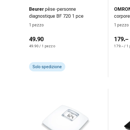
Bende
Beurer
pèse-personne
OMRO
elastiche
diagnostique BF 720 1 pce
corpore
Compresse
personn
1 pezzo
1 pezzo
Medicazioni
per
49.90
179.–
le
49.90 / 1 pezzo
179.– / 1
dita
Bende
di
Solo spedizione
fissaggio
Garza
Bendaggi
compressivi
Medicazioni
Bende,
nastri
e
accessori