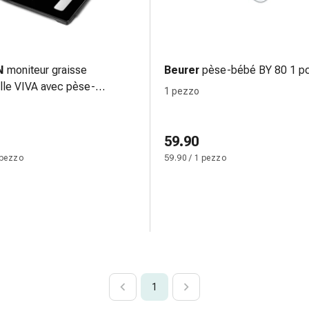
N
moniteur graisse
Beurer
pèse-bébé BY 80 1 p
lle VIVA avec pèse-
1 pezzo
e Bluetooth 1 pce
59.90
 pezzo
59.90 / 1 pezzo
1