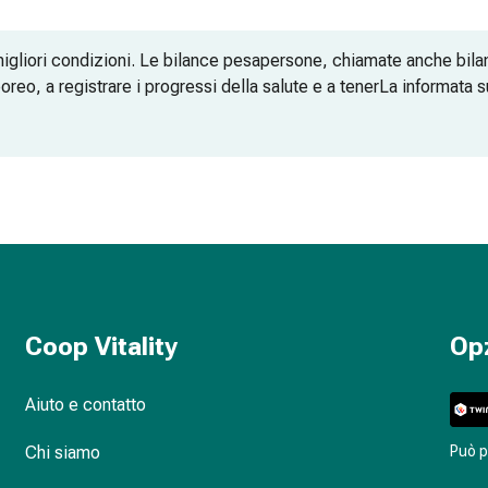
migliori condizioni. Le bilance pesapersone, chiamate anche bila
reo, a registrare i progressi della salute e a tenerLa informata 
 del semplice peso
si dettagliata del corpo
Coop Vitality
Op
Aiuto e contatto
Chi siamo
Può 