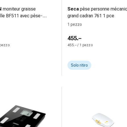
N
moniteur graisse
Seca
pèse personne mécani
lle BF511 avec pèse-
grand cadran 761 1 pce
e bleu 1 pce
1 pezzo
455.–
 pezzo
455.– / 1 pezzo
Solo ritiro