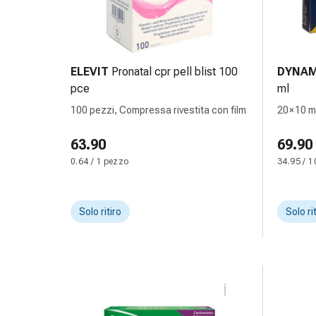
Medicazioni
e
reti
tubolari
Materiali
ELEVIT
Pronatal cpr pell blist 100
DYNAM
di
pce
ml
medicazione
100 pezzi, Compressa rivestita con film
20 × 10 m
Ustioni
e
63.90
69.90
scottature
0.64 / 1 pezzo
34.95 / 1
Kit
per
il
Solo ritiro
Solo ri
cambio
della
medicazione
Medicazioni
adesive
Trattamento