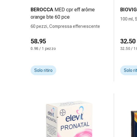
Bende
BEROCCA
MED cpr eff arôme
BIOVI
elastiche
orange bte 60 pce
100 ml, 
Compresse
60 pezzi, Compressa effervescente
Medicazioni
per
58.95
32.50
le
0.98 / 1 pezzo
32.50 / 1
dita
Bende
di
Solo ritiro
Solo ri
fissaggio
Garza
Bendaggi
compressivi
Medicazioni
Bende,
nastri
e
accessori