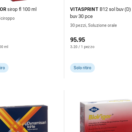
GOR
sirop fl 100 ml
VITASPRINT
B12 sol buv (D
buv 30 pce
Sciroppo
30 pezzi, Soluzione orale
95.95
00 ml
3.20 / 1 pezzo
tiro
Solo ritiro