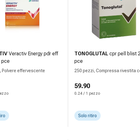
TIV
Veractiv Energy pdr eff
TONOGLUTAL
cpr pell blist
 pce
pce
, Polvere effervescente
250 pezzi, Compressa rivestita c
59.90
pezzo
0.24 / 1 pezzo
tiro
Solo ritiro