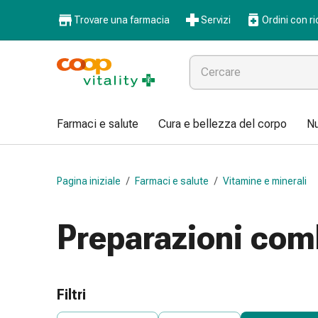
Farmaci
Trovare una farmacia
Servizi
Ordini con ri
e
salute
Influenza
e
raffreddore
Pastiglie
Farmaci e salute
Cura e bellezza del corpo
Nu
per
la
gola
Pagina iniziale
/
Farmaci e salute
/
Vitamine e minerali
Farmaci
per
l'influenza
Preparazioni com
e
il
raffreddore
Mal
Filtri
di