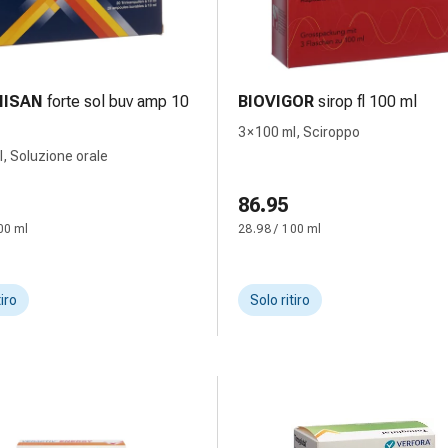
ISAN
forte sol buv amp 10
BIOVIGOR
sirop fl 100 ml
3 × 100 ml, Sciroppo
l, Soluzione orale
86.95
00 ml
28.98 / 100 ml
tiro
Solo ritiro