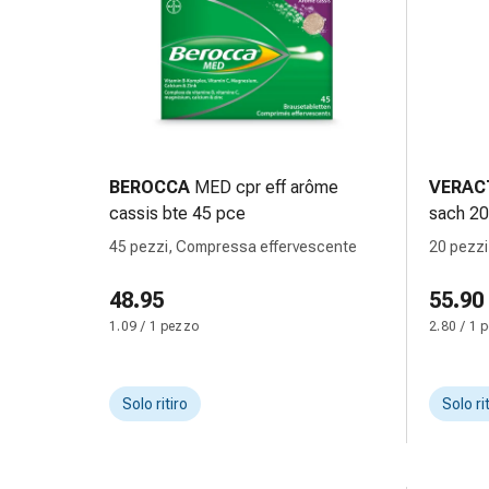
delle
ferite
Spray
per
ferite
Strisce
e
BEROCCA
MED cpr eff arôme
VERAC
adesivi
cassis bte 45 pce
sach 20
per
la
45 pezzi, Compressa effervescente
20 pezzi
chiusura
48.95
55.90
delle
ferite
1.09 / 1 pezzo
2.80 / 1 
Unguento
per
il
Solo ritiro
Solo ri
tiraggio
Tamponi
medicali