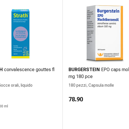
H
convalescence gouttes fl
BURGERSTEIN
EPO caps mol
mg 180 pce
occe orali, liquido
180 pezzi, Capsula molle
78.90
00 ml