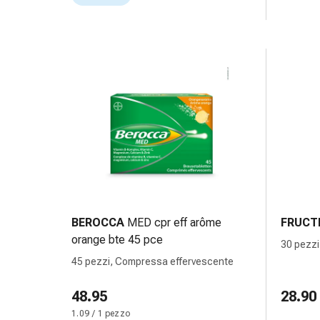
oculare
Cuore
e
circolazione
Terapia
cardiaca
Calze
a
compressione
Disturbi
circolatori
Cessazione
del
BEROCCA
MED cpr eff arôme
FRUCT
fumo
orange bte 45 pce
Disturbi
30 pezzi
venosi
45 pezzi, Compressa effervescente
Coagulazione
del
48.95
28.90
sangue
1.09 / 1 pezzo