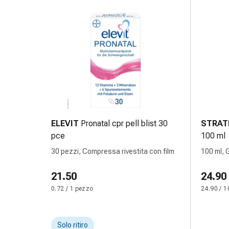
Orecchie
e
occhi
Disturbi
dell'orecchio
Cura
delle
orecchie
Gocce
oculari
ELEVIT
Pronatal cpr pell blist 30
STRAT
Infiammazione
pce
100 ml
degli
30 pezzi, Compressa rivestita con film
100 ml, G
occhi
Bende
21.50
24.90
per
0.72 / 1 pezzo
24.90 / 1
gli
occhi
Igiene
Solo ritiro