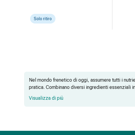
Disturbi
del
nervo
Solo ritiro
cardiaco
Disturbi
della
memoria
e
della
concentrazione
Allergie
Nel mondo frenetico di oggi, assumere tutti i nutri
e
pratica. Combinano diversi ingredienti essenziali i
febbre
da
Visualizza di più
Supporto alla salute generale
fieno
Antiallergico
Pratico e salva-tempo
La
Importanti vitamine B
pelle
Naso