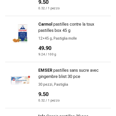
9.50
Orecchie
0.32 / 1 pezzo
e
occhi
Disturbi
Carmol
pastilles contre la toux
dell'orecchio
pastilles box 45 g
Cura
12 × 45 g, Pastiglia molle
delle
49.90
orecchie
Gocce
9.24 / 100 g
oculari
Infiammazione
EMSER
pastilles sans sucre avec
degli
gingembre blist 30 pce
occhi
30 pezzi, Pastiglia
Bende
per
9.50
gli
0.32 / 1 pezzo
occhi
Igiene