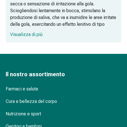
secca o sensazione di irritazione alla gola.
di
Sciogliendosi lentamente in bocca, stimolano la
Schüssler
produzione di saliva, che va a inumidire le aree irritate
Spagirici
della gola, esercitando un effetto lenitivo di tipo
Antroposofico
meccanico. Questi prodotti rappresentano un
Rene,
Visualizza di più
supporto semplice ed efficace per mantenere la
vescica,
naturale funzione di barriera delle mucose e alleviare i
prostata
disturbi.
Disturbi
urinari
Caratteristiche delle pastiglie per la gola
Prostata
Disturbi
Il nostro assortimento
Caramelle per la tosse e pastiglie da
ai
succhiare
reni
Farmaci e salute
e
Domande frequenti sulle pastiglie per la
alla
gola e per la tosse
Cura e bellezza del corpo
vescica
Nutrizione e sport
Dolore
Le caramelle Ricola sono utili in caso di mal di
e
gola?
Genitori e bambini