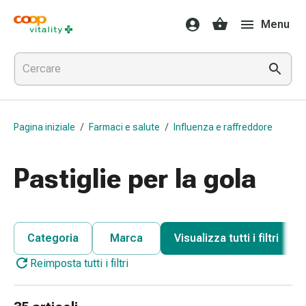
Farmaci
Menu
e
salute
Influenza
e
raffreddore
Pastiglie
Pagina iniziale
/
Farmaci e salute
/
Influenza e raffreddore
per
la
gola
Pastiglie per la gola
Farmaci
per
l'influenza
e
Categoria
Marca
Visualizza tutti i filtri
il
Reimposta tutti i filtri
raffreddore
Mal
di