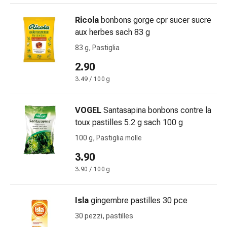
cardiaco
Disturbi
Ricola
bonbons gorge cpr sucer sucre
della
aux herbes sach 83 g
memoria
83 g, Pastiglia
e
2.90
della
concentrazione
3.49 / 100 g
Allergie
e
VOGEL
Santasapina bonbons contre la
febbre
toux pastilles 5.2 g sach 100 g
da
100 g, Pastiglia molle
fieno
Antiallergico
3.90
La
3.90 / 100 g
pelle
Naso
Gastrointestinale
Isla
gingembre pastilles 30 pce
Diarrea
30 pezzi, pastilles
Emorroidi