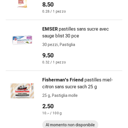
8.50
Bruciore
di
0.28 / 1 pezzo
stomaco
Nausea
EMSER
pastilles sans sucre avec
e
sauge blist 30 pce
vomito
30 pezzi, Pastiglia
Digestione,
gonfiore
9.50
e
0.32 / 1 pezzo
crampi
Costipazione
Fisherman's Friend
pastilles miel-
Trattamento
citron sans sucre sach 25 g
medico
della
25 g, Pastiglia molle
pelle
2.50
Eczema
10.– / 100 g
e
prurito
Al momento non disponibile