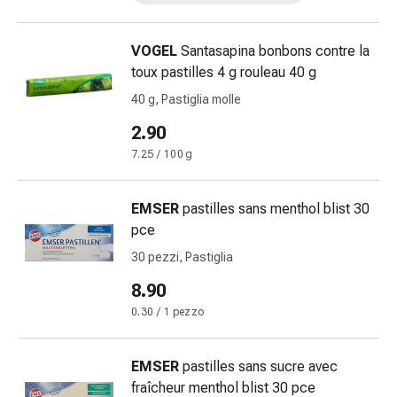
Calli
e
verruche
VOGEL
Santasapina bonbons contre la
Micosi
toux pastilles 4 g rouleau 40 g
di
40 g, Pastiglia molle
unghie
e
2.90
piedi
7.25 / 100 g
Trattamento
delle
EMSER
pastilles sans menthol blist 30
cicatrici
pce
Pelle
secca
30 pezzi, Pastiglia
Sudorazione
8.90
patologica
0.30 / 1 pezzo
Pelle
impura
Vesciche
EMSER
pastilles sans sucre avec
da
fraîcheur menthol blist 30 pce