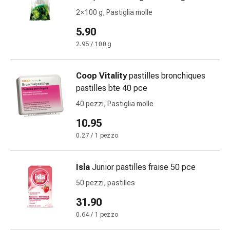
Medicazioni
2 × 100 g, Pastiglia molle
e
reti
5.90
tubolari
2.95 / 100 g
Materiali
di
medicazione
Coop Vitality
pastilles bronchiques
Ustioni
pastilles bte 40 pce
e
40 pezzi, Pastiglia molle
scottature
10.95
Kit
per
0.27 / 1 pezzo
il
cambio
Isla
Junior pastilles fraise 50 pce
della
50 pezzi, pastilles
medicazione
Medicazioni
31.90
adesive
0.64 / 1 pezzo
Trattamento