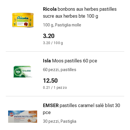
delle
Ricola
bonbons aux herbes pastilles
ferite
sucre aux herbes bte 100 g
Spray
per
100 g, Pastiglia molle
ferite
3.20
Strisce
3.20 / 100 g
e
adesivi
per
Isla
Moos pastilles 60 pce
la
60 pezzi, pastilles
chiusura
delle
12.50
ferite
0.21 / 1 pezzo
Unguento
per
EMSER
pastilles caramel salé blist 30
il
pce
tiraggio
Tamponi
30 pezzi, Pastiglia
medicali