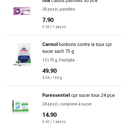
Isla
Cassis pastilles 30 pce
oculare
Cuore
30 pezzi, pastilles
e
7.90
circolazione
0.26 / 1 pezzo
Terapia
cardiaca
Calze
Carmol
bonbons contre la toux cpr
a
sucer sach 75 g
compressione
12 × 75 g, Pastiglia
Disturbi
circolatori
49.90
Cessazione
5.54 / 100 g
del
fumo
Puressentiel
cpr sucer toux 24 pce
Disturbi
venosi
24 pezzi, comprimé à sucer
Disturbi
14.90
del
0.62 / 1 pezzo
nervo