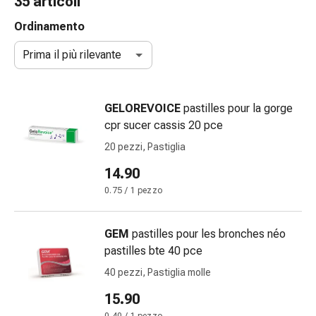
35 articoli
gola
Tosse
Ordinamento
e
Prima il più rilevante
bronchite
Inalatori
e
GELOREVOICE
pastilles pour la gorge
accessori
cpr sucer cassis 20 pce
Detergente
per
20 pezzi, Pastiglia
il
14.90
naso
0.75 / 1 pezzo
Tessuti
Raffreddore
Cura
GEM
pastilles pour les bronches néo
delle
pastilles bte 40 pce
ferite
40 pezzi, Pastiglia molle
e
delle
15.90
ustioni