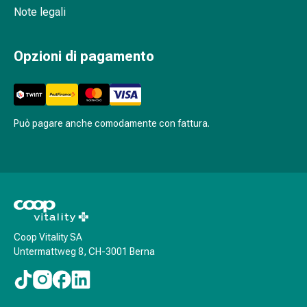
Agenti
Note legali
calmanti
Sbalzi
Opzioni di pagamento
d'umore
Disturbi
del
sonno
Roncopatia
Può pagare anche comodamente con fattura.
(Russare)
Tratto
respiratorio
Farmaci
per
il
naso
Coop Vitality SA
Untermattweg 8, CH-3001 Berna
Disturbi
respiratori
Infezioni
Varicella