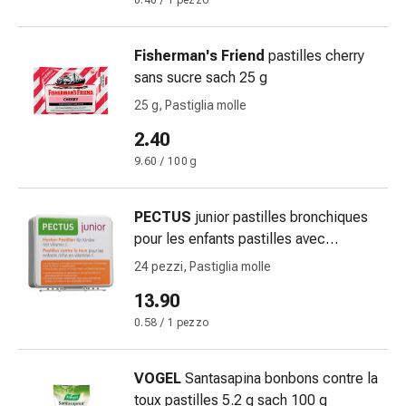
0.40 / 1 pezzo
Bende
elastiche
Fisherman's Friend
pastilles cherry
Compresse
sans sucre sach 25 g
Medicazioni
per
25 g, Pastiglia molle
le
2.40
dita
9.60 / 100 g
Bende
di
fissaggio
PECTUS
junior pastilles bronchiques
Garza
pour les enfants pastilles avec
Bendaggi
vitamine C bte 24 pce
24 pezzi, Pastiglia molle
compressivi
13.90
Medicazioni
Bende,
0.58 / 1 pezzo
nastri
e
VOGEL
Santasapina bonbons contre la
accessori
toux pastilles 5.2 g sach 100 g