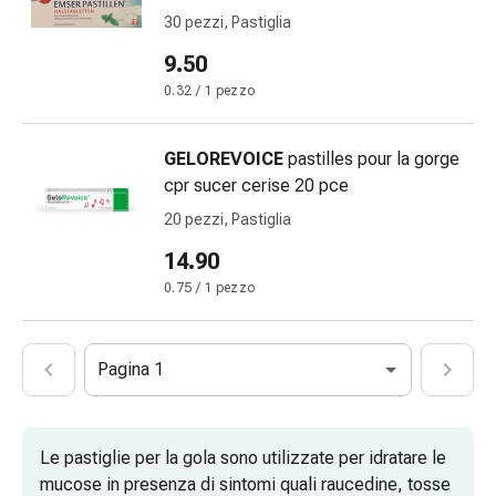
febbre
30 pezzi, Pastiglia
Sfogo
9.50
Acne
Rimedi
0.32 / 1 pezzo
naturali
Terapia
GELOREVOICE
pastilles pour la gorge
con
cpr sucer cerise 20 pce
i
20 pezzi, Pastiglia
fiori
di
14.90
Bach
0.75 / 1 pezzo
La
terapia
delle
Pagina 1
gemme
vegetali
Omeopatia
Le pastiglie per la gola sono utilizzate per idratare le
Fitoterapia
mucose in presenza di sintomi quali raucedine, tosse
Sale