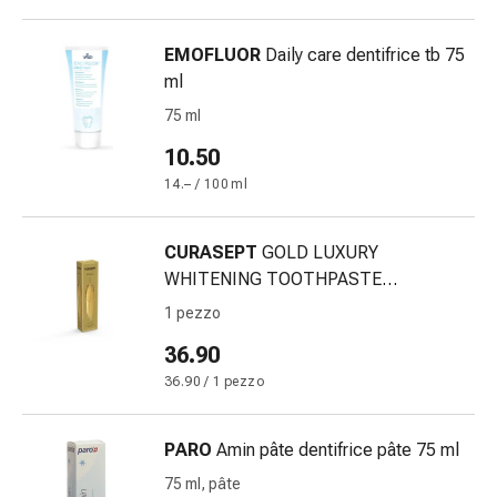
oculare
Cuore
EMOFLUOR
Daily care dentifrice tb 75
e
ml
circolazione
Terapia
75 ml
cardiaca
10.50
Calze
14.– / 100 ml
a
compressione
Disturbi
CURASEPT
GOLD LUXURY
circolatori
WHITENING TOOTHPASTE
Cessazione
75ML+TOOTHBRUSH 1 pce
1 pezzo
del
fumo
36.90
Disturbi
36.90 / 1 pezzo
venosi
Coagulazione
PARO
Amin pâte dentifrice pâte 75 ml
del
sangue
75 ml, pâte