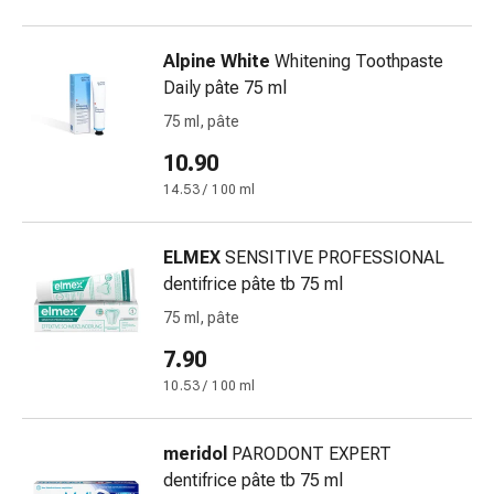
delle
ferite
Alpine White
Whitening Toothpaste
Spray
Daily pâte 75 ml
per
ferite
75 ml, pâte
Strisce
10.90
e
14.53 / 100 ml
adesivi
per
la
ELMEX
SENSITIVE PROFESSIONAL
chiusura
dentifrice pâte tb 75 ml
delle
75 ml, pâte
ferite
Unguento
7.90
per
10.53 / 100 ml
il
tiraggio
meridol
PARODONT EXPERT
Tamponi
dentifrice pâte tb 75 ml
medicali