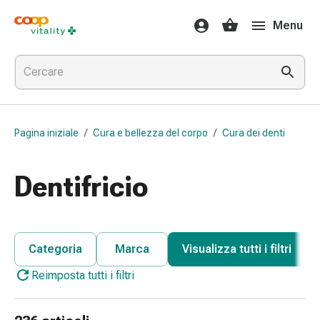
Farmaci
Menu
e
salute
Influenza
e
raffreddore
Pastiglie
Pagina iniziale
/
Cura e bellezza del corpo
/
Cura dei denti
per
la
gola
Dentifricio
Farmaci
per
l'influenza
e
Categoria
Marca
Visualizza tutti i filtri
il
Reimposta tutti i filtri
raffreddore
Mal
di