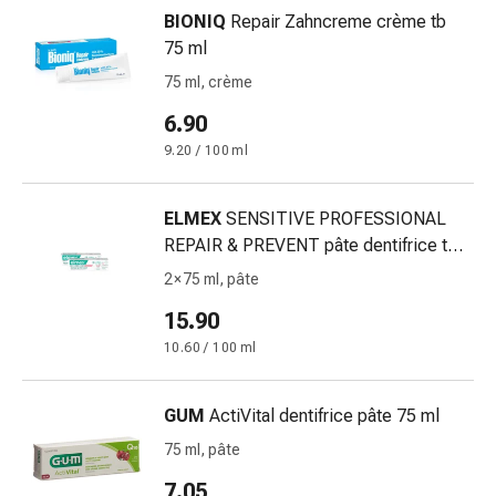
Gastrointestinale
BIONIQ
Repair Zahncreme crème tb
Diarrea
75 ml
Emorroidi
75 ml, crème
Bruciore
6.90
di
stomaco
9.20 / 100 ml
Nausea
e
ELMEX
SENSITIVE PROFESSIONAL
vomito
REPAIR & PREVENT pâte dentifrice tb
Digestione,
75 ml
2 × 75 ml, pâte
gonfiore
e
15.90
crampi
10.60 / 100 ml
Costipazione
Trattamento
GUM
ActiVital dentifrice pâte 75 ml
medico
della
75 ml, pâte
pelle
7.05