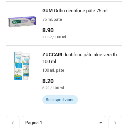
impura
Vesciche
GUM
Ortho dentifrice pâte 75 ml
da
75 ml, pâte
febbre
8.90
Sfogo
Acne
11.87 / 100 ml
Rimedi
naturali
ZUCCARI
dentifrice pâte aloe vera tb
Terapia
100 ml
con
100 ml, pâte
i
fiori
8.20
di
8.20 / 100 ml
Bach
La
Solo spedizione
terapia
delle
gemme
Pagina 1
vegetali