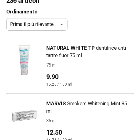
236 articoli
gola
Tosse
Ordinamento
e
Prima il più rilevante
bronchite
Inalatori
e
NATURAL WHITE TP
dentifrice anti
accessori
tartre fluor 75 ml
Detergente
per
75 ml
il
9.90
naso
13.20 / 100 ml
Tessuti
Raffreddore
Cura
MARVIS
Smokers Whitening Mint 85
delle
ml
ferite
85 ml
e
delle
12.50
ustioni