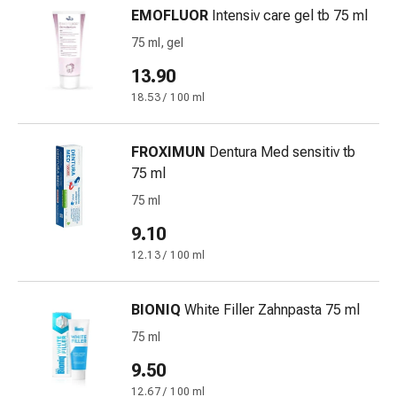
Medicazioni
EMOFLUOR
Intensiv care gel tb 75 ml
e
75 ml, gel
reti
tubolari
13.90
Materiali
18.53 / 100 ml
di
medicazione
Ustioni
FROXIMUN
Dentura Med sensitiv tb
e
75 ml
scottature
75 ml
Kit
9.10
per
il
12.13 / 100 ml
cambio
della
BIONIQ
White Filler Zahnpasta 75 ml
medicazione
75 ml
Medicazioni
adesive
9.50
Trattamento
12.67 / 100 ml