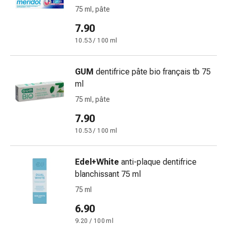
Orecchie
75 ml, pâte
e
7.90
occhi
10.53 / 100 ml
Disturbi
dell'orecchio
Cura
GUM
dentifrice pâte bio français tb 75
delle
ml
orecchie
75 ml, pâte
Gocce
7.90
oculari
Infiammazione
10.53 / 100 ml
degli
occhi
Edel+White
anti-plaque dentifrice
Bende
blanchissant 75 ml
per
75 ml
gli
occhi
6.90
Igiene
9.20 / 100 ml