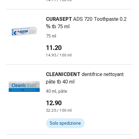
14.71 / 100 ml
Bende
elastiche
CURASEPT
ADS 720 Toothpaste 0.2
Compresse
% tb 75 ml
Medicazioni
per
75 ml
le
11.20
dita
14.93 / 100 ml
Bende
di
fissaggio
CLEANICDENT
dentifrice nettoyant
Garza
pâte tb 40 ml
Bendaggi
40 ml, pâte
compressivi
12.90
Medicazioni
Bende,
32.25 / 100 ml
nastri
Solo spedizione
e
accessori