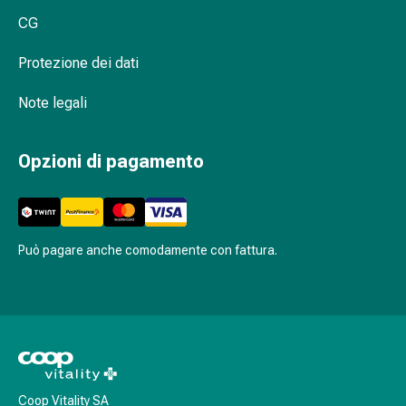
Stress
CG
e
sonno
Protezione dei dati
Agenti
calmanti
Note legali
Sbalzi
d'umore
Opzioni di pagamento
Disturbi
del
sonno
Roncopatia
(Russare)
Può pagare anche comodamente con fattura.
Tratto
respiratorio
Farmaci
per
il
naso
Disturbi
Coop Vitality SA