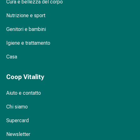
vescica
Cura e bellezza del corpo
Dolore
Nutrizione e sport
e
febbre
Dentifricio per bambini: divertimento e
Genitori e bambini
Mal
protezione per i più piccoli
di
Igiene e trattamento
testa
ed
Casa
Polvere per denti: l'alternativa naturale
emicrania
Dolori
muscolari
Coop Vitality
e
articolari
Aiuto e contatto
Antidolorifici
Trattamento
Chi siamo
del
Supercard
dolore
Raffreddamento
Newsletter
Riscaldamento