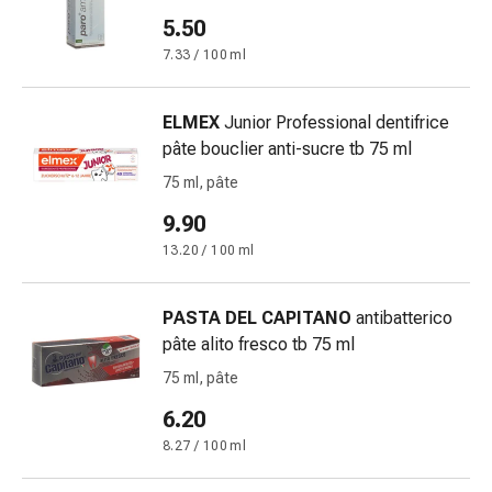
Disturbi
5.50
del
7.33 / 100 ml
nervo
cardiaco
Disturbi
ELMEX
Junior Professional dentifrice
della
pâte bouclier anti-sucre tb 75 ml
memoria
75 ml, pâte
e
9.90
della
concentrazione
13.20 / 100 ml
Allergie
e
PASTA DEL CAPITANO
antibatterico
febbre
pâte alito fresco tb 75 ml
da
75 ml, pâte
fieno
Antiallergico
6.20
La
8.27 / 100 ml
pelle
Naso