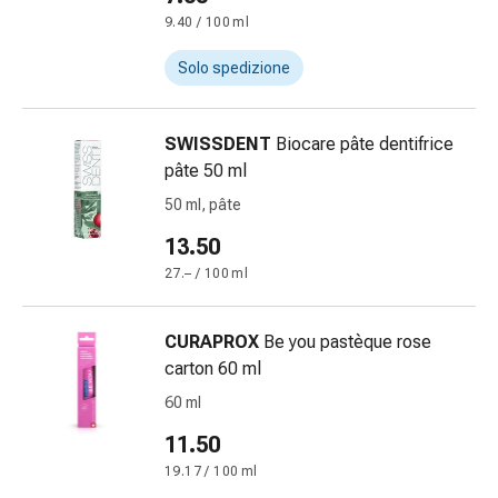
Eczema
9.40 / 100 ml
e
prurito
Solo spedizione
Calli
e
verruche
SWISSDENT
Biocare pâte dentifrice
Micosi
pâte 50 ml
di
50 ml, pâte
unghie
e
13.50
piedi
27.– / 100 ml
Trattamento
delle
CURAPROX
Be you pastèque rose
cicatrici
carton 60 ml
Pelle
secca
60 ml
Sudorazione
11.50
patologica
19.17 / 100 ml
Pelle