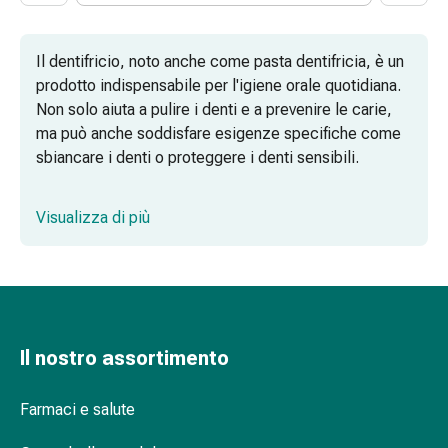
Omeopatia
Fitoterapia
Il dentifricio, noto anche come pasta dentifricia, è un
Sale
prodotto indispensabile per l'igiene orale quotidiana.
di
Non solo aiuta a pulire i denti e a prevenire le carie,
Schüssler
ma può anche soddisfare esigenze specifiche come
Spagirici
sbiancare i denti o proteggere i denti sensibili.
Antroposofico
Rene,
vescica,
Visualizza di più
Fluoro: amico o nemico?
prostata
Disturbi
urinari
Prostata
Denti bianchi e brillanti: la chiave per la
Disturbi
fiducia in se stessi
ai
Il nostro assortimento
reni
e
Farmaci e salute
Pratico e igienico: il dispenser del
alla
dentifricio