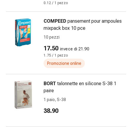
Medicazioni
0.12 / 1 pezzo
e
reti
COMPEED
pansement pour ampoules
tubolari
mixpack box 10 pce
Materiali
di
10 pezzi
medicazione
17.50
invece di 21.90
Ustioni
1.75 / 1 pezzo
e
Promozione online
scottature
Kit
per
BORT
talonnette en silicone S-38 1
il
paire
cambio
della
1 paio, S-38
medicazione
38.90
Medicazioni
adesive
Trattamento