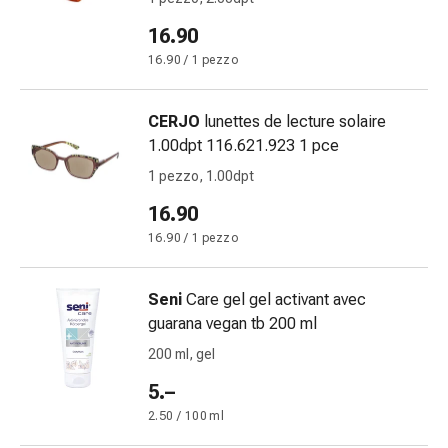
Gastrointestinale
16.90
Diarrea
16.90 / 1 pezzo
Emorroidi
Bruciore
di
CERJO
lunettes de lecture solaire
stomaco
1.00dpt 116.621.923 1 pce
Nausea
1 pezzo, 1.00dpt
e
vomito
16.90
Digestione,
16.90 / 1 pezzo
gonfiore
e
Seni
Care gel gel activant avec
crampi
guarana vegan tb 200 ml
Costipazione
Trattamento
200 ml, gel
medico
5.–
della
2.50 / 100 ml
pelle