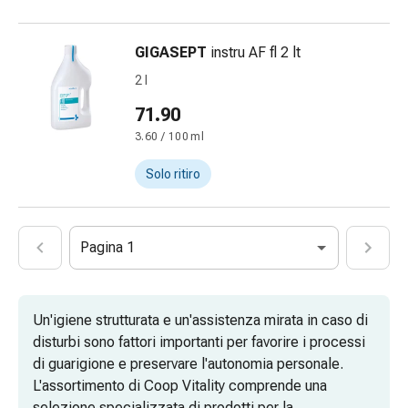
Omeopatia
Fitoterapia
GIGASEPT
instru AF fl 2 lt
Sale
2 l
di
Schüssler
71.90
Spagirici
3.60 / 100 ml
Antroposofico
Rene,
Solo ritiro
vescica,
prostata
Disturbi
Pagina 1
urinari
Prostata
Disturbi
Un'igiene strutturata e un'assistenza mirata in caso di
ai
disturbi sono fattori importanti per favorire i processi
reni
di guarigione e preservare l'autonomia personale.
e
L'assortimento di Coop Vitality comprende una
alla
selezione specializzata di prodotti per la