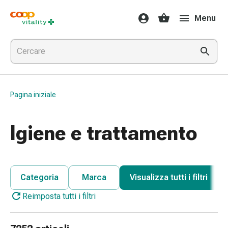
Farmaci
Menu
e
salute
Influenza
e
raffreddore
Pastiglie
Pagina iniziale
per
la
gola
Igiene e trattamento
Farmaci
per
l'influenza
e
Categoria
Marca
Visualizza tutti i filtri
il
Reimposta tutti i filtri
raffreddore
Mal
di