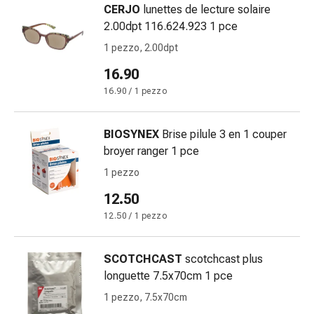
delle
CERJO
lunettes de lecture solaire
ferite
2.00dpt 116.624.923 1 pce
Spray
1 pezzo, 2.00dpt
per
16.90
ferite
Strisce
16.90 / 1 pezzo
e
adesivi
BIOSYNEX
Brise pilule 3 en 1 couper
per
broyer ranger 1 pce
la
1 pezzo
chiusura
delle
12.50
ferite
12.50 / 1 pezzo
Unguento
per
SCOTCHCAST
scotchcast plus
il
longuette 7.5x70cm 1 pce
tiraggio
Tamponi
1 pezzo, 7.5x70cm
medicali