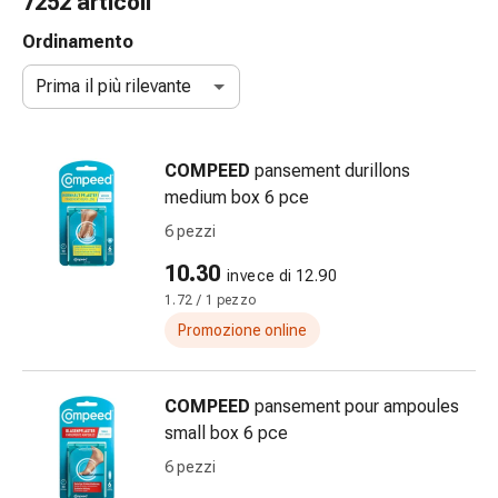
7252 articoli
gola
Tosse
Ordinamento
e
Prima il più rilevante
bronchite
Inalatori
e
COMPEED
pansement durillons
accessori
medium box 6 pce
Detergente
per
6 pezzi
il
10.30
invece di 12.90
naso
1.72 / 1 pezzo
Tessuti
Raffreddore
Promozione online
Cura
delle
COMPEED
pansement pour ampoules
ferite
small box 6 pce
e
delle
6 pezzi
ustioni