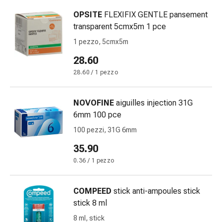
Eczema
e
OPSITE
FLEXIFIX GENTLE pansement
prurito
transparent 5cmx5m 1 pce
Calli
1 pezzo, 5cmx5m
e
28.60
verruche
Micosi
28.60 / 1 pezzo
di
unghie
NOVOFINE
aiguilles injection 31G
e
6mm 100 pce
piedi
100 pezzi, 31G 6mm
Trattamento
delle
35.90
cicatrici
0.36 / 1 pezzo
Pelle
secca
COMPEED
stick anti-ampoules stick
Sudorazione
stick 8 ml
patologica
Pelle
8 ml, stick