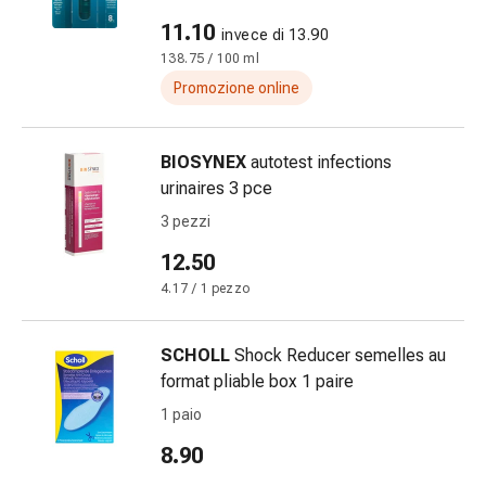
impura
11.10
invece di 13.90
Vesciche
138.75 / 100 ml
da
febbre
Promozione online
Sfogo
Acne
BIOSYNEX
autotest infections
Rimedi
urinaires 3 pce
naturali
Terapia
3 pezzi
con
12.50
i
4.17 / 1 pezzo
fiori
di
Bach
SCHOLL
Shock Reducer semelles au
La
format pliable box 1 paire
terapia
1 paio
delle
8.90
gemme
vegetali