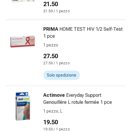
21.50
Orecchie
21.50 / 1 pezzo
e
occhi
Disturbi
PRIMA
HOME TEST HIV 1/2 Self-Test
dell'orecchio
1 pce
Cura
1 pezzo
delle
orecchie
27.50
Gocce
27.50 / 1 pezzo
oculari
Infiammazione
Solo spedizione
degli
occhi
Actimove
Everyday Support
Bende
Genouillère L rotule fermée 1 pce
per
gli
1 pezzo, L
occhi
19.50
Igiene
19.50 / 1 pezzo