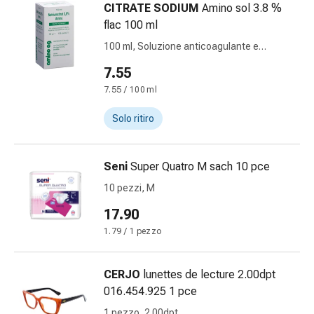
Disturbi
CITRATE SODIUM
Amino sol 3.8 %
del
flac 100 ml
nervo
100 ml, Soluzione anticoagulante e
cardiaco
conservante per il sangue
7.55
Disturbi
della
7.55 / 100 ml
memoria
Solo ritiro
e
della
concentrazione
Seni
Super Quatro M sach 10 pce
Allergie
10 pezzi, M
e
febbre
17.90
da
1.79 / 1 pezzo
fieno
Antiallergico
CERJO
lunettes de lecture 2.00dpt
La
016.454.925 1 pce
pelle
Naso
1 pezzo, 2.00dpt