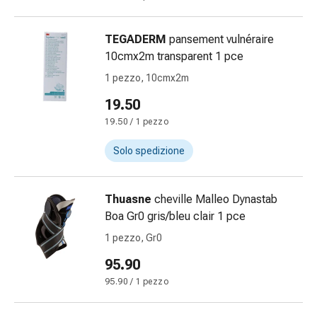
oculare
Cuore
e
TEGADERM
pansement vulnéraire
circolazione
10cmx2m transparent 1 pce
Terapia
1 pezzo, 10cmx2m
cardiaca
19.50
Calze
a
19.50 / 1 pezzo
compressione
Solo spedizione
Disturbi
circolatori
Cessazione
Thuasne
cheville Malleo Dynastab
del
Boa Gr0 gris/bleu clair 1 pce
fumo
1 pezzo, Gr0
Disturbi
venosi
95.90
Coagulazione
95.90 / 1 pezzo
del
sangue