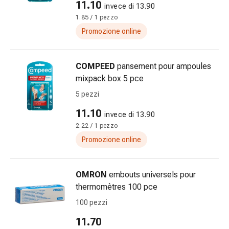
11.10
invece di 13.90
Bende
1.85 / 1 pezzo
elastiche
Promozione online
Compresse
Medicazioni
per
COMPEED
pansement pour ampoules
le
mixpack box 5 pce
dita
5 pezzi
Bende
di
11.10
invece di 13.90
fissaggio
2.22 / 1 pezzo
Garza
Promozione online
Bendaggi
compressivi
Medicazioni
OMRON
embouts universels pour
Bende,
thermomètres 100 pce
nastri
100 pezzi
e
accessori
11.70