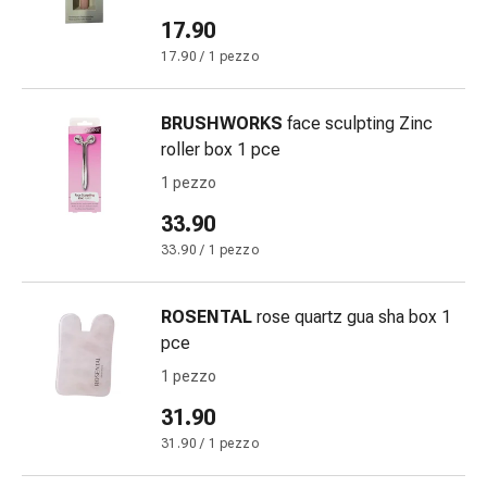
Medicazioni
17.90
e
reti
17.90 / 1 pezzo
tubolari
Materiali
BRUSHWORKS
face sculpting Zinc
di
roller box 1 pce
medicazione
1 pezzo
Ustioni
e
33.90
scottature
33.90 / 1 pezzo
Kit
per
il
ROSENTAL
rose quartz gua sha box 1
cambio
pce
della
1 pezzo
medicazione
31.90
Medicazioni
adesive
31.90 / 1 pezzo
Trattamento