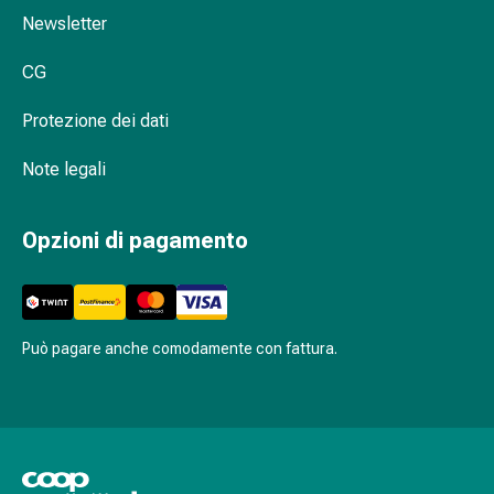
Gastrointestinale
Newsletter
Diarrea
CG
Emorroidi
Bruciore
Protezione dei dati
di
stomaco
Note legali
Nausea
e
vomito
Opzioni di pagamento
Digestione,
gonfiore
e
crampi
Può pagare anche comodamente con fattura.
Costipazione
Trattamento
medico
della
pelle