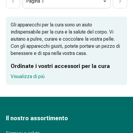
oculare
Pagina 1
Cuore
e
circolazione
Gli apparecchi per la cura sono un aiuto
Terapia
indispensabile per la cura e la salute del corpo. Vi
cardiaca
aiutano a pulire, curare e coccolare la vostra pelle.
Calze
Con gli apparecchi giusti, potete portare un pezzo di
a
benessere e di spa nella vostra casa.
compressione
Disturbi
Ordinate i vostri accessori per la cura
circolatori
comodamente online
Visualizza di più
Cessazione
del
fumo
Disturbi
venosi
Coagulazione
Il nostro assortimento
del
sangue