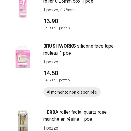
roller 0.25mm box 1 pce
Bende
1 pezzo, 0.25mm
elastiche
Compresse
13.90
Medicazioni
13.90 / 1 pezzo
per
le
BRUSHWORKS
silicone face tape
dita
rouleau 1 pce
Bende
di
1 pezzo
fissaggio
14.50
Garza
14.50 / 1 pezzo
Bendaggi
compressivi
Al momento non disponibile
Medicazioni
Bende,
nastri
HERBA
roller facial quartz rose
e
manche en résine 1 pce
accessori
1 pezzo