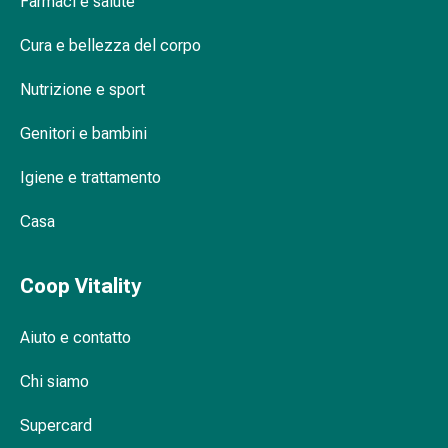
Farmaci e salute
Disturbi
del
Cura e bellezza del corpo
nervo
cardiaco
Nutrizione e sport
Disturbi
della
Genitori e bambini
memoria
Igiene e trattamento
e
della
Casa
concentrazione
Allergie
e
Coop Vitality
febbre
da
Aiuto e contatto
fieno
Antiallergico
Chi siamo
La
pelle
Supercard
Naso