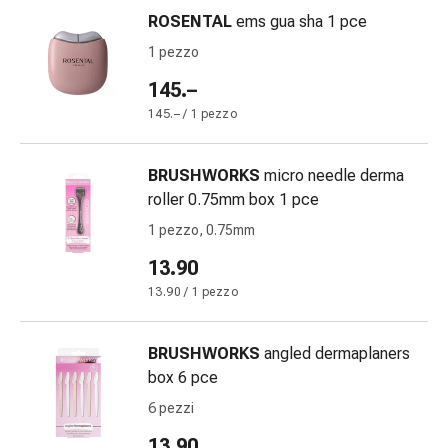
delle
ROSENTAL
ems gua sha 1 pce
ferite
1 pezzo
Spray
per
145.–
ferite
145.– / 1 pezzo
Strisce
e
BRUSHWORKS
micro needle derma
adesivi
roller 0.75mm box 1 pce
per
la
1 pezzo, 0.75mm
chiusura
13.90
delle
13.90 / 1 pezzo
ferite
Unguento
per
BRUSHWORKS
angled dermaplaners
il
box 6 pce
tiraggio
6 pezzi
Tamponi
medicali
13.90