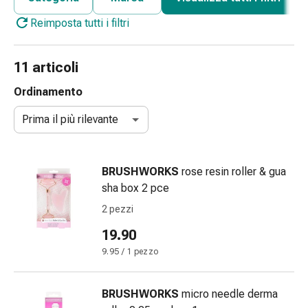
gola
Reimposta tutti i filtri
Tosse
e
bronchite
11 articoli
Inalatori
e
Ordinamento
accessori
Prima il più rilevante
Detergente
per
il
BRUSHWORKS
rose resin roller & gua
naso
sha box 2 pce
Tessuti
Raffreddore
2 pezzi
Cura
19.90
delle
9.95 / 1 pezzo
ferite
e
delle
BRUSHWORKS
micro needle derma
ustioni