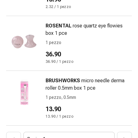
Orecchie
2.32 / 1 pezzo
e
occhi
ROSENTAL
rose quartz eye flowies
Disturbi
box 1 pce
dell'orecchio
Cura
1 pezzo
delle
36.90
orecchie
36.90 / 1 pezzo
Gocce
oculari
Infiammazione
BRUSHWORKS
micro needle derma
degli
roller 0.5mm box 1 pce
occhi
1 pezzo, 0.5mm
Bende
13.90
per
gli
13.90 / 1 pezzo
occhi
Igiene