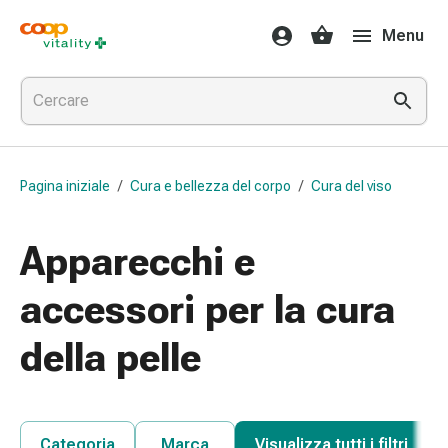
Farmaci
Menu
e
salute
Influenza
e
raffreddore
Pastiglie
Pagina iniziale
/
Cura e bellezza del corpo
/
Cura del viso
per
la
gola
Apparecchi e
Farmaci
per
accessori per la cura
l'influenza
e
della pelle
il
raffreddore
Mal
di
Categoria
Marca
Visualizza tutti i filtri