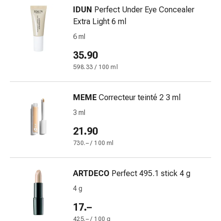
Disturbi
IDUN
Perfect Under Eye Concealer
del
Extra Light 6 ml
nervo
6 ml
cardiaco
Disturbi
35.90
della
598.33 / 100 ml
memoria
e
MEME
Correcteur teinté 2 3 ml
della
concentrazione
3 ml
Allergie
21.90
e
730.– / 100 ml
febbre
da
fieno
ARTDECO
Perfect 495.1 stick 4 g
Antiallergico
4 g
La
17.–
pelle
Naso
425.– / 100 g