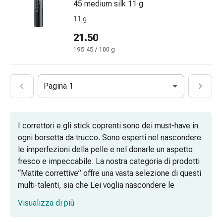
45 medium silk 11 g
Omeopatia
11 g
Fitoterapia
Sale
21.50
di
195.45 / 100 g
Schüssler
Spagirici
Antroposofico
Pagina 1
Rene,
vescica,
prostata
I correttori e gli stick coprenti sono dei must-have in
Disturbi
ogni borsetta da trucco. Sono esperti nel nascondere
urinari
le imperfezioni della pelle e nel donarle un aspetto
Prostata
fresco e impeccabile. La nostra categoria di prodotti
Disturbi
“Matite correttive” offre una vasta selezione di questi
ai
multi-talenti, sia che Lei voglia nascondere le
reni
occhiaie, coprire i brufoli o rendere invisibili le
e
Visualizza di più
macchie dell'età.
alla