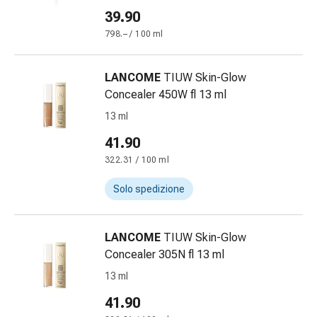
Bende
39.90
elastiche
798.– / 100 ml
Compresse
Medicazioni
LANCOME
TIUW Skin-Glow
per
Concealer 450W fl 13 ml
le
dita
13 ml
Bende
41.90
di
322.31 / 100 ml
fissaggio
Garza
Solo spedizione
Bendaggi
compressivi
Medicazioni
LANCOME
TIUW Skin-Glow
Bende,
Concealer 305N fl 13 ml
nastri
13 ml
e
41.90
accessori