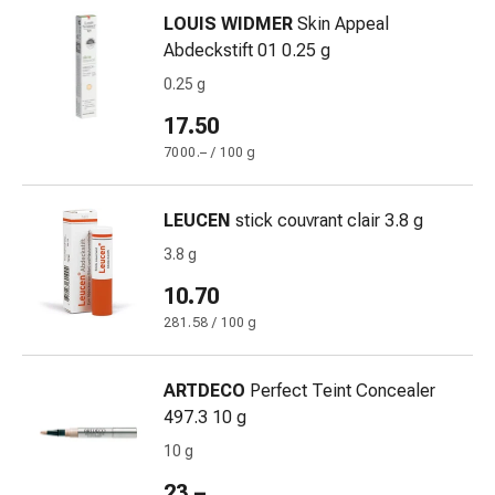
delle
LOUIS WIDMER
Skin Appeal
ferite
Abdeckstift 01 0.25 g
Spray
0.25 g
per
ferite
17.50
Strisce
7000.– / 100 g
e
adesivi
LEUCEN
stick couvrant clair 3.8 g
per
la
3.8 g
chiusura
10.70
delle
281.58 / 100 g
ferite
Unguento
per
ARTDECO
Perfect Teint Concealer
il
497.3 10 g
tiraggio
10 g
Tamponi
medicali
23.–