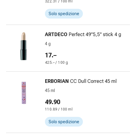
Medicazioni
322.31 / 100 ml
e
Solo spedizione
reti
tubolari
Materiali
ARTDECO
Perfect 49"5,5" stick 4 g
di
4 g
medicazione
Ustioni
17.–
e
425.– / 100 g
scottature
Kit
per
ERBORIAN
CC Dull Correct 45 ml
il
45 ml
cambio
49.90
della
medicazione
110.89 / 100 ml
Medicazioni
Solo spedizione
adesive
Trattamento