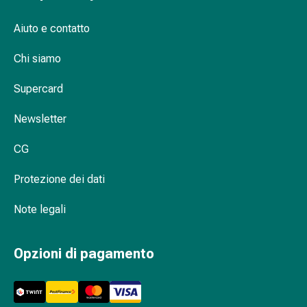
Stress
e
Aiuto e contatto
sonno
Agenti
Chi siamo
calmanti
Supercard
Sbalzi
d'umore
Newsletter
Disturbi
del
CG
sonno
Roncopatia
Protezione dei dati
(Russare)
Tratto
Note legali
respiratorio
Farmaci
Opzioni di pagamento
per
il
naso
Disturbi