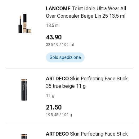
impura
LANCOME
Teint Idole Ultra Wear All
Vesciche
Over Concealer Beige Lin 25 13.5 ml
da
febbre
13.5 ml
Sfogo
43.90
Acne
325.19 / 100 ml
Rimedi
naturali
Solo spedizione
Terapia
con
i
ARTDECO
Skin Perfecting Face Stick
fiori
35 true beige 11 g
di
11 g
Bach
21.50
La
terapia
195.45 / 100 g
delle
gemme
ARTDECO
Skin Perfecting Face Stick
vegetali