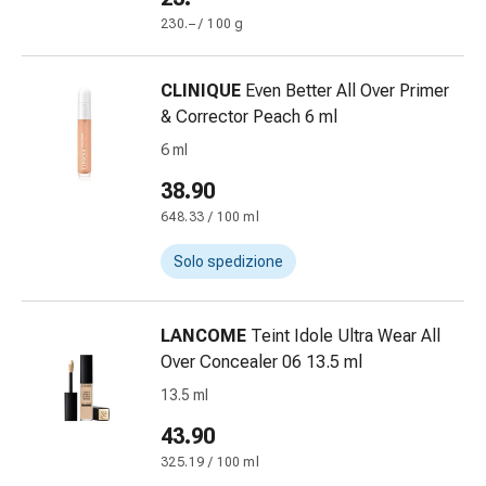
Orecchie
230.– / 100 g
e
occhi
CLINIQUE
Even Better All Over Primer
Disturbi
& Corrector Peach 6 ml
dell'orecchio
Cura
6 ml
delle
38.90
orecchie
648.33 / 100 ml
Gocce
oculari
Solo spedizione
Infiammazione
degli
occhi
LANCOME
Teint Idole Ultra Wear All
Bende
Over Concealer 06 13.5 ml
per
13.5 ml
gli
43.90
occhi
Igiene
325.19 / 100 ml