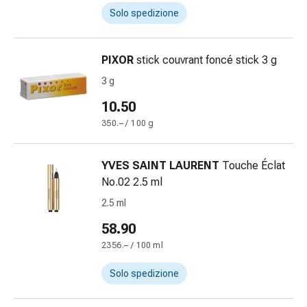
oculare
Solo spedizione
Cuore
e
circolazione
PIXOR
stick couvrant foncé stick 3 g
Terapia
3 g
cardiaca
Calze
10.50
a
350.– / 100 g
compressione
Disturbi
YVES SAINT LAURENT
Touche Éclat
circolatori
No.02 2.5 ml
Cessazione
del
2.5 ml
fumo
58.90
Disturbi
2356.– / 100 ml
venosi
Coagulazione
Solo spedizione
del
sangue