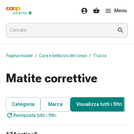
Farmaci
Menu
e
salute
Influenza
e
raffreddore
Pastiglie
Pagina iniziale
/
Cura e bellezza del corpo
/
Trucco
per
la
gola
Matite correttive
Farmaci
per
l'influenza
e
Categoria
Marca
Visualizza tutti i filtri
il
Reimposta tutti i filtri
raffreddore
Mal
di