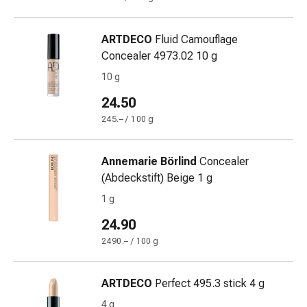
Gastrointestinale
Diarrea
ARTDECO
Fluid Camouflage
Emorroidi
Concealer 4973.02 10 g
Bruciore
10 g
di
stomaco
24.50
Nausea
245.– / 100 g
e
vomito
Digestione,
Annemarie Börlind
Concealer
gonfiore
(Abdeckstift) Beige 1 g
e
1 g
crampi
24.90
Costipazione
Trattamento
2490.– / 100 g
medico
della
ARTDECO
Perfect 495.3 stick 4 g
pelle
4 g