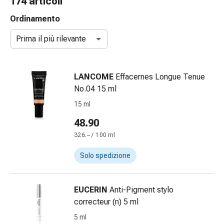
174 articoli
gola
Tosse
Ordinamento
e
Prima il più rilevante
bronchite
Inalatori
e
LANCOME
Effacernes Longue Tenue
accessori
No.04 15 ml
Detergente
per
15 ml
il
48.90
naso
326.– / 100 ml
Tessuti
Raffreddore
Solo spedizione
Cura
delle
ferite
EUCERIN
Anti-Pigment stylo
e
correcteur (n) 5 ml
delle
5 ml
ustioni