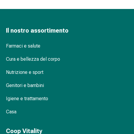
vescica
Dolore
e
febbre
Mal
Il nostro assortimento
Matita correttore verde: l'esperto per
di
arrossamenti e brufoli
testa
Farmaci e salute
ed
emicrania
Cura e bellezza del corpo
Dolori
Nutrizione e sport
muscolari
e
Genitori e bambini
articolari
Antidolorifici
Igiene e trattamento
Trattamento
del
Casa
dolore
Raffreddamento
Riscaldamento
Coop Vitality