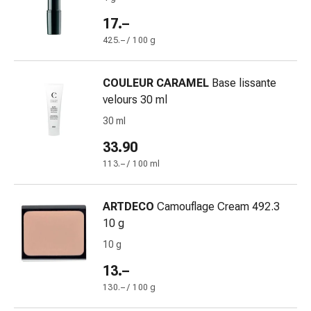
Eczema
e
17.–
prurito
425.– / 100 g
Calli
e
COULEUR CARAMEL
Base lissante
verruche
velours 30 ml
Micosi
di
30 ml
unghie
33.90
e
113.– / 100 ml
piedi
Trattamento
delle
ARTDECO
Camouflage Cream 492.3
cicatrici
10 g
Pelle
10 g
secca
Sudorazione
13.–
patologica
130.– / 100 g
Pelle