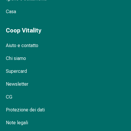
Gastrointestinale
Casa
Diarrea
Emorroidi
Bruciore
Coop Vitality
di
stomaco
Aiuto e contatto
Nausea
e
Chi siamo
vomito
Digestione,
Supercard
gonfiore
e
Newsletter
crampi
Costipazione
CG
Trattamento
Protezione dei dati
medico
della
Note legali
pelle