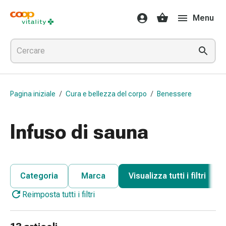
Farmaci
Menu
e
salute
Influenza
e
raffreddore
Pastiglie
Pagina iniziale
/
Cura e bellezza del corpo
/
Benessere
per
la
gola
Infuso di sauna
Farmaci
per
l'influenza
e
Categoria
Marca
Visualizza tutti i filtri
il
Reimposta tutti i filtri
raffreddore
Mal
di