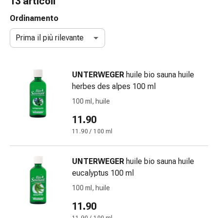
13 articoli
gola
Tosse
Ordinamento
e
Prima il più rilevante
bronchite
Inalatori
e
UNTERWEGER
huile bio sauna huile
accessori
herbes des alpes 100 ml
Detergente
per
100 ml, huile
il
11.90
naso
11.90 / 100 ml
Tessuti
Raffreddore
Cura
UNTERWEGER
huile bio sauna huile
delle
eucalyptus 100 ml
ferite
100 ml, huile
e
delle
11.90
ustioni