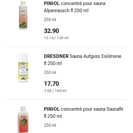
PINIOL
concentré pour sauna
Orecchie
Alpenrausch fl 250 ml
e
occhi
250 ml
Disturbi
32.90
dell'orecchio
13.16 / 100 ml
Cura
delle
orecchie
DRESDNER
Sauna Aufguss Eislimone
Gocce
fl 250 ml
oculari
250 ml
Infiammazione
17.70
degli
occhi
7.08 / 100 ml
Bende
per
PINIOL
concentré pour sauna Saunafit
gli
fl 250 ml
occhi
250 ml
Igiene