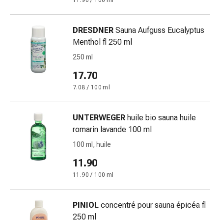
11.90 / 100 ml
Bende
elastiche
DRESDNER
Sauna Aufguss Eucalyptus
Compresse
Menthol fl 250 ml
Medicazioni
per
250 ml
le
17.70
dita
7.08 / 100 ml
Bende
di
fissaggio
UNTERWEGER
huile bio sauna huile
Garza
romarin lavande 100 ml
Bendaggi
100 ml, huile
compressivi
11.90
Medicazioni
Bende,
11.90 / 100 ml
nastri
e
PINIOL
concentré pour sauna épicéa fl
accessori
250 ml