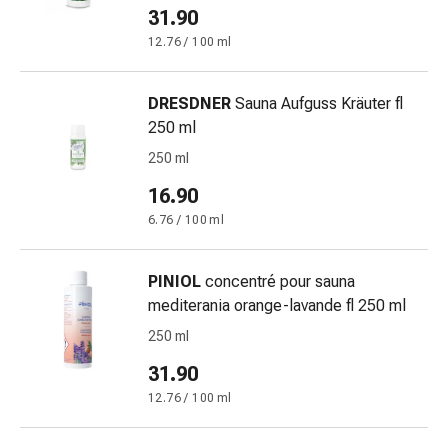
delle
31.90
ferite
12.76 / 100 ml
Spray
per
DRESDNER
Sauna Aufguss Kräuter fl
ferite
250 ml
Strisce
e
250 ml
adesivi
16.90
per
6.76 / 100 ml
la
chiusura
delle
PINIOL
concentré pour sauna
ferite
mediterania orange-lavande fl 250 ml
Unguento
250 ml
per
il
31.90
tiraggio
12.76 / 100 ml
Tamponi
medicali