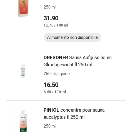
Medicazioni
250 ml
e
reti
31.90
tubolari
12.76 / 100 ml
Materiali
di
Al momento non disponibile
medicazione
Ustioni
e
DRESDNER
Sauna Aufguss liq im
scottature
Gleichgewicht fl 250 ml
Kit
250 ml, liquide
per
16.50
il
cambio
6.60 / 100 ml
della
medicazione
PINIOL
concentré pour sauna
Medicazioni
eucalyptus fl 250 ml
adesive
250 ml
Trattamento