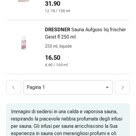
oculare
31.90
Cuore
12.76 / 100 ml
e
circolazione
DRESDNER
Sauna Aufguss liq frischer
Terapia
Geist fl 250 ml
cardiaca
Calze
250 ml, liquide
a
16.50
compressione
6.60 / 100 ml
Disturbi
circolatori
Cessazione
Pagina 1
del
fumo
Disturbi
venosi
Immagini di sedersi in una calda e vaporosa sauna,
Coagulazione
respirando la piacevole nebbia profumata degli infusi
del
per sauna. Gli infusi per sauna arricchiscono la Sua
sangue
esperienza in sauna con meravigliosi profumi e oli