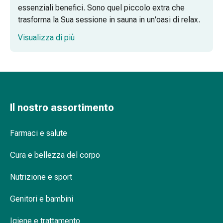
Disturbi
essenziali benefici. Sono quel piccolo extra che
del
trasforma la Sua sessione in sauna in un'oasi di relax.
nervo
Visualizza di più
cardiaco
Disturbi
della
memoria
e
della
Il nostro assortimento
concentrazione
Allergie
Farmaci e salute
e
febbre
Cura e bellezza del corpo
da
fieno
Nutrizione e sport
Antiallergico
La
Genitori e bambini
pelle
Naso
Igiene e trattamento