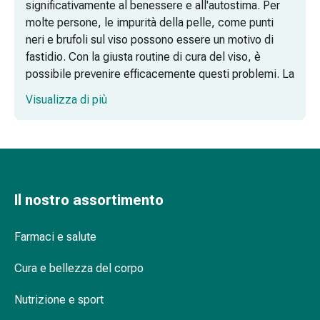
significativamente al benessere e all'autostima. Per
delle
molte persone, le impurità della pelle, come punti
ferite
neri e brufoli sul viso possono essere un motivo di
Spray
fastidio. Con la giusta routine di cura del viso, è
per
possibile prevenire efficacemente questi problemi. La
ferite
combinazione di una lozione di alta qualità e una
Strisce
Visualizza di più
specifica emulsione detergente aiuta a contrastare le
e
cause delle imperfezioni e riequilibrare le carenze
adesivi
della pelle.
per
la
Crei il proprio segreto di cura personale
chiusura
delle
Il nostro assortimento
La potenza della lozione: idratazione e
ferite
freschezza
Unguento
Farmaci e salute
per
Emulsione detergente: pelle pura, pori
il
liberi
Cura e bellezza del corpo
tiraggio
Tamponi
Nutrizione e sport
medicali