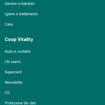
Genitori e bambini
Orecchie
e
Igiene e trattamento
occhi
Disturbi
Casa
dell'orecchio
Cura
delle
Coop Vitality
orecchie
Gocce
Aiuto e contatto
oculari
Infiammazione
Chi siamo
degli
occhi
Supercard
Bende
Newsletter
per
gli
CG
occhi
Igiene
Protezione dei dati