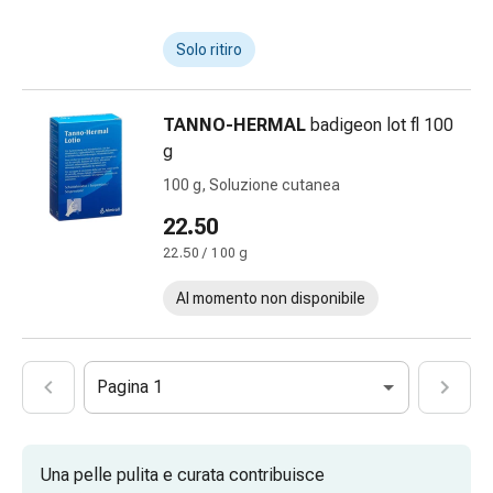
Medicazioni
e
Solo ritiro
reti
tubolari
Materiali
TANNO-HERMAL
badigeon lot fl 100
di
g
medicazione
100 g, Soluzione cutanea
Ustioni
e
22.50
scottature
22.50 / 100 g
Kit
per
Al momento non disponibile
il
cambio
della
Pagina 1
medicazione
Medicazioni
adesive
Una pelle pulita e curata contribuisce
Trattamento