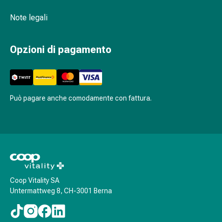
oculare
Cuore
Note legali
e
circolazione
Opzioni di pagamento
Terapia
cardiaca
Calze
a
compressione
Può pagare anche comodamente con fattura.
Disturbi
circolatori
Cessazione
del
fumo
Disturbi
venosi
Coop Vitality SA
Untermattweg 8, CH-3001 Berna
Disturbi
del
nervo