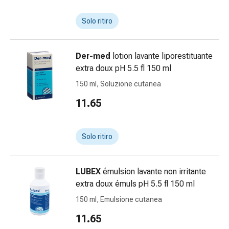
Bende
elastiche
Solo ritiro
Compresse
Medicazioni
Der-med
lotion lavante liporestituante
per
extra doux pH 5.5 fl 150 ml
le
dita
150 ml, Soluzione cutanea
Bende
11.65
di
fissaggio
Garza
Solo ritiro
Bendaggi
compressivi
Medicazioni
LUBEX
émulsion lavante non irritante
Bende,
extra doux émuls pH 5.5 fl 150 ml
nastri
150 ml, Emulsione cutanea
e
11.65
accessori