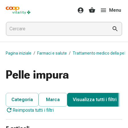
Farmaci
Menu
e
salute
Influenza
e
raffreddore
Pastiglie
Pagina iniziale
/
Farmaci e salute
/
Trattamento medico della pell
per
la
gola
Pelle impura
Farmaci
per
l'influenza
e
Categoria
Marca
Visualizza tutti i filtri
il
Reimposta tutti i filtri
raffreddore
Mal
di