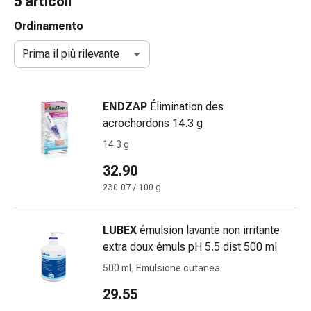
5 articoli
gola
Tosse
Ordinamento
e
Prima il più rilevante
bronchite
Inalatori
e
ENDZAP
Élimination des
accessori
acrochordons 14.3 g
Detergente
per
14.3 g
il
32.90
naso
230.07 / 100 g
Tessuti
Raffreddore
Cura
LUBEX
émulsion lavante non irritante
delle
extra doux émuls pH 5.5 dist 500 ml
ferite
500 ml, Emulsione cutanea
e
delle
29.55
ustioni