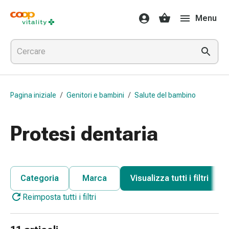
Farmaci
Menu
e
salute
Influenza
e
raffreddore
Pastiglie
Pagina iniziale
/
Genitori e bambini
/
Salute del bambino
per
la
gola
Protesi dentaria
Farmaci
per
l'influenza
e
Categoria
Marca
Visualizza tutti i filtri
il
Reimposta tutti i filtri
raffreddore
Mal
di