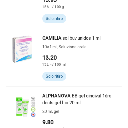
13.95
Bende
186.– / 100 g
elastiche
Compresse
Solo ritiro
Medicazioni
per
CAMILIA
sol buv unidos 1 ml
le
dita
10 × 1 ml, Soluzione orale
Bende
13.20
di
132.– / 100 ml
fissaggio
Garza
Solo ritiro
Bendaggi
compressivi
Medicazioni
ALPHANOVA
BB gel gingival 1ère
Bende,
dents gel bio 20 ml
nastri
20 ml, gel
e
9.80
accessori