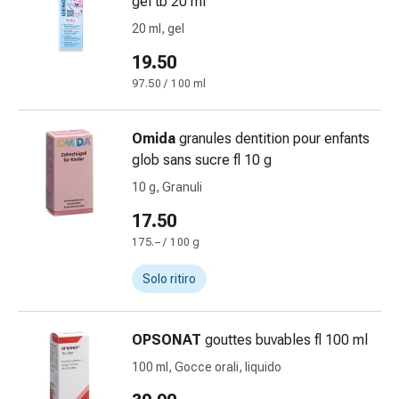
gel tb 20 ml
Orecchie
20 ml, gel
e
occhi
19.50
Disturbi
97.50 / 100 ml
dell'orecchio
Cura
Omida
granules dentition pour enfants
delle
glob sans sucre fl 10 g
orecchie
Gocce
10 g, Granuli
oculari
17.50
Infiammazione
175.– / 100 g
degli
occhi
Solo ritiro
Bende
per
gli
OPSONAT
gouttes buvables fl 100 ml
occhi
100 ml, Gocce orali, liquido
Igiene