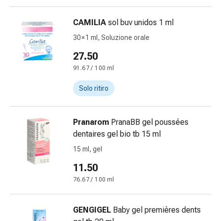
delle
ferite
CAMILIA
sol buv unidos 1 ml
Spray
30 × 1 ml, Soluzione orale
per
ferite
27.50
Strisce
91.67 / 100 ml
e
adesivi
Solo ritiro
per
la
Pranarom
PranaBB gel poussées
chiusura
dentaires gel bio tb 15 ml
delle
ferite
15 ml, gel
Unguento
11.50
per
76.67 / 100 ml
il
tiraggio
Tamponi
GENGIGEL
Baby gel premières dents
medicali