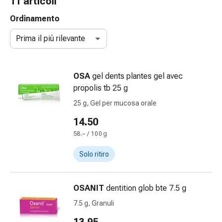
11 articoli
gola
Tosse
Ordinamento
e
Prima il più rilevante
bronchite
Inalatori
e
OSA
gel dents plantes gel avec
accessori
propolis tb 25 g
Detergente
per
25 g, Gel per mucosa orale
il
14.50
naso
58.– / 100 g
Tessuti
Raffreddore
Solo ritiro
Cura
delle
ferite
OSANIT
dentition glob bte 7.5 g
e
7.5 g, Granuli
delle
ustioni