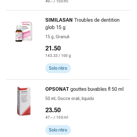
Medicazioni
49.– / 100 ml
e
reti
SIMILASAN
Troubles de dentition
tubolari
glob 15 g
Materiali
15 g, Granuli
di
medicazione
21.50
Ustioni
143.33 / 100 g
e
scottature
Solo ritiro
Kit
per
il
OPSONAT
gouttes buvables fl 50 ml
cambio
50 ml, Gocce orali, liquido
della
23.50
medicazione
Medicazioni
47.– / 100 ml
adesive
Solo ritiro
Trattamento