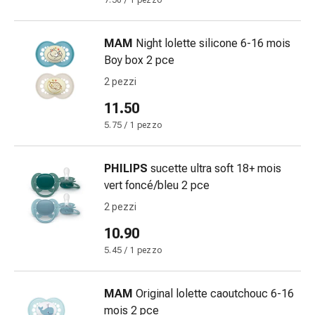
7.50 / 1 pezzo
Bende
elastiche
MAM
Night lolette silicone 6-16 mois
Compresse
Boy box 2 pce
Medicazioni
per
2 pezzi
le
11.50
dita
5.75 / 1 pezzo
Bende
di
fissaggio
PHILIPS
sucette ultra soft 18+ mois
Garza
vert foncé/bleu 2 pce
Bendaggi
2 pezzi
compressivi
10.90
Medicazioni
Bende,
5.45 / 1 pezzo
nastri
e
MAM
Original lolette caoutchouc 6-16
accessori
mois 2 pce