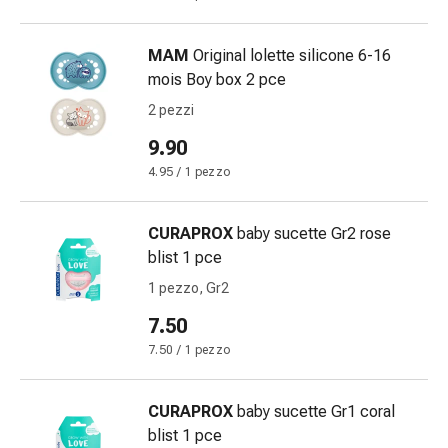
delle
ferite
MAM
Original lolette silicone 6-16
Spray
mois Boy box 2 pce
per
ferite
2 pezzi
Strisce
9.90
e
4.95 / 1 pezzo
adesivi
per
la
CURAPROX
baby sucette Gr2 rose
chiusura
blist 1 pce
delle
1 pezzo, Gr2
ferite
Unguento
7.50
per
7.50 / 1 pezzo
il
tiraggio
CURAPROX
baby sucette Gr1 coral
Tamponi
blist 1 pce
medicali