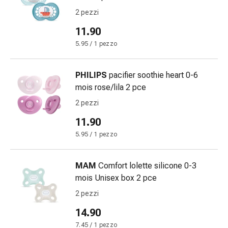
Medicazioni
2 pezzi
e
reti
11.90
tubolari
5.95 / 1 pezzo
Materiali
di
medicazione
PHILIPS
pacifier soothie heart 0-6
Ustioni
mois rose/lila 2 pce
e
2 pezzi
scottature
11.90
Kit
per
5.95 / 1 pezzo
il
cambio
MAM
Comfort lolette silicone 0-3
della
mois Unisex box 2 pce
medicazione
2 pezzi
Medicazioni
adesive
14.90
Trattamento
7.45 / 1 pezzo