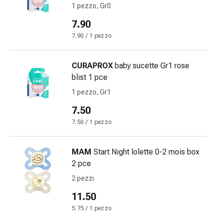
Disturbi
1 pezzo, Gr0
del
7.90
nervo
7.90 / 1 pezzo
cardiaco
Disturbi
della
CURAPROX
baby sucette Gr1 rose
memoria
blist 1 pce
e
1 pezzo, Gr1
della
7.50
concentrazione
Allergie
7.50 / 1 pezzo
e
febbre
MAM
Start Night lolette 0-2 mois box
da
2 pce
fieno
2 pezzi
Antiallergico
La
11.50
pelle
5.75 / 1 pezzo
Naso