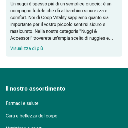
Un nuggi è spesso più di un semplice ciuccio: è un
Omeopatia
compagno fedele che dà al bambino sicurezza e
Fitoterapia
comfort. Noi di Coop Vitality sappiamo quanto sia
Sale
importante per il vostro piccolo sentirsi sicuro e
di
rassicurato. Nella nostra categoria "Nuggi &
Schüssler
Accessori" troverete un'ampia scelta di nuggies e
Spagirici
accessori per accompagnare e sostenere il vostro
Antroposofico
Visualizza di più
bambino in ogni situazione.
Rene,
vescica,
prostata
Disturbi
urinari
Prostata
Il nostro assortimento
Disturbi
ai
Farmaci e salute
reni
e
Cura e bellezza del corpo
alla