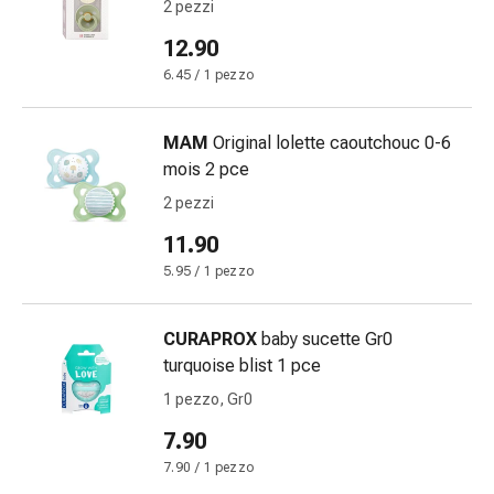
Eczema
2 pezzi
e
12.90
prurito
6.45 / 1 pezzo
Calli
e
verruche
MAM
Original lolette caoutchouc 0-6
Micosi
mois 2 pce
di
2 pezzi
unghie
e
11.90
piedi
5.95 / 1 pezzo
Trattamento
delle
CURAPROX
baby sucette Gr0
cicatrici
turquoise blist 1 pce
Pelle
secca
1 pezzo, Gr0
Sudorazione
7.90
patologica
7.90 / 1 pezzo
Pelle