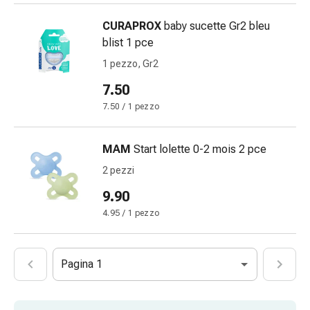
impura
Vesciche
CURAPROX
baby sucette Gr2 bleu
da
blist 1 pce
febbre
1 pezzo, Gr2
Sfogo
7.50
Acne
Rimedi
7.50 / 1 pezzo
naturali
Terapia
MAM
Start lolette 0-2 mois 2 pce
con
2 pezzi
i
fiori
9.90
di
4.95 / 1 pezzo
Bach
La
terapia
Pagina 1
delle
gemme
vegetali