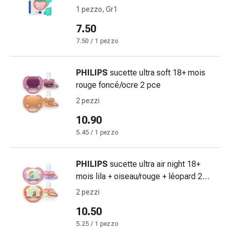
Orecchie
1 pezzo, Gr1
e
7.50
occhi
7.50 / 1 pezzo
Disturbi
dell'orecchio
Cura
PHILIPS
sucette ultra soft 18+ mois
delle
rouge foncé/ocre 2 pce
orecchie
2 pezzi
Gocce
10.90
oculari
Infiammazione
5.45 / 1 pezzo
degli
occhi
PHILIPS
sucette ultra air night 18+
Bende
mois lila + oiseau/rouge + léopard 2
per
pce
2 pezzi
gli
occhi
10.50
Igiene
5.25 / 1 pezzo