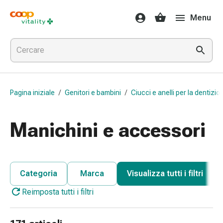
Farmaci
Menu
e
salute
Influenza
e
raffreddore
Pastiglie
Pagina iniziale
/
Genitori e bambini
/
Ciucci e anelli per la dentizio
per
la
gola
Manichini e accessori
Farmaci
per
l'influenza
e
Categoria
Marca
Visualizza tutti i filtri
il
Reimposta tutti i filtri
raffreddore
Mal
di