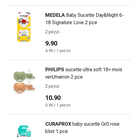
oculare
Cuore
MEDELA
Baby Sucette Day&Night 6-
e
18 Signature Love 2 pce
circolazione
Terapia
2 pezzi
cardiaca
9.90
Calze
4.95 / 1 pezzo
a
compressione
Disturbi
PHILIPS
sucette ultra soft 18+ mois
circolatori
vert/marron 2 pce
Cessazione
2 pezzi
del
fumo
10.90
Disturbi
5.45 / 1 pezzo
venosi
Coagulazione
CURAPROX
baby sucette Gr0 rose
del
blist 1 pce
sangue