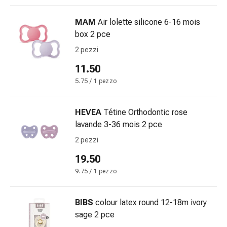
Gastrointestinale
Diarrea
MAM
Air lolette silicone 6-16 mois
Emorroidi
box 2 pce
Bruciore
2 pezzi
di
11.50
stomaco
Nausea
5.75 / 1 pezzo
e
vomito
HEVEA
Tétine Orthodontic rose
Digestione,
lavande 3-36 mois 2 pce
gonfiore
2 pezzi
e
crampi
19.50
Costipazione
9.75 / 1 pezzo
Trattamento
medico
BIBS
colour latex round 12-18m ivory
della
sage 2 pce
pelle