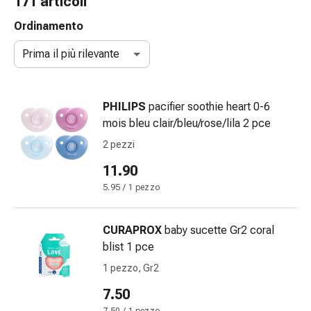
171 articoli
gola
Tosse
Ordinamento
e
Prima il più rilevante
bronchite
Inalatori
e
PHILIPS
pacifier soothie heart 0-6
accessori
mois bleu clair/bleu/rose/lila 2 pce
Detergente
per
2 pezzi
il
11.90
naso
5.95 / 1 pezzo
Tessuti
Raffreddore
Cura
CURAPROX
baby sucette Gr2 coral
delle
blist 1 pce
ferite
1 pezzo, Gr2
e
delle
7.50
ustioni