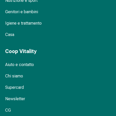
Nutrizione e sport
vescica
Dolore
Genitori e bambini
e
febbre
Igiene e trattamento
Mal
di
Casa
testa
ed
emicrania
Coop Vitality
Dolori
muscolari
Aiuto e contatto
e
articolari
Chi siamo
Antidolorifici
Supercard
Trattamento
del
Newsletter
dolore
Raffreddamento
CG
Riscaldamento