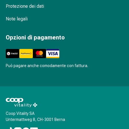
Stress
Protezione dei dati
e
sonno
Note legali
Agenti
calmanti
Opzioni di pagamento
Sbalzi
d'umore
Disturbi
del
sonno
Può pagare anche comodamente con fattura.
Roncopatia
(Russare)
Tratto
respiratorio
Farmaci
per
il
Coop Vitality SA
Untermattweg 8, CH-3001 Berna
naso
Disturbi