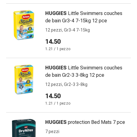
Bruciore
di
HUGGIES
Little Swimmers couches
stomaco
de bain Gr3-4 7-15kg 12 pce
Nausea
12 pezzi, Gr3-4 7-15kg
e
14.50
vomito
Digestione,
1.21 / 1 pezzo
gonfiore
e
HUGGIES
Little Swimmers couches
crampi
de bain Gr2-3 3-8kg 12 pce
Costipazione
12 pezzi, Gr2-3 3-8kg
Trattamento
medico
14.50
della
1.21 / 1 pezzo
pelle
Eczema
HUGGIES
protection Bed Mats 7 pce
e
prurito
7 pezzi