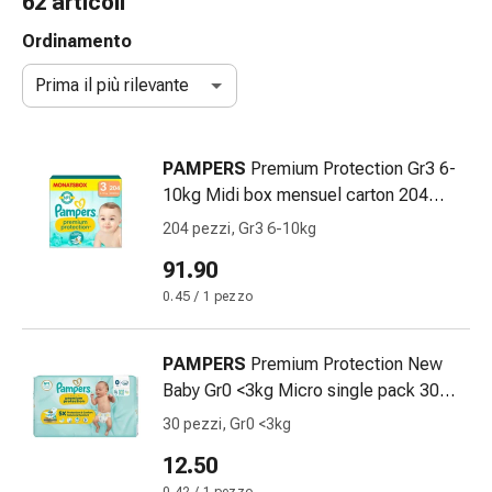
62 articoli
gola
Tosse
Ordinamento
e
Prima il più rilevante
bronchite
Inalatori
e
PAMPERS
Premium Protection Gr3 6-
accessori
10kg Midi box mensuel carton 204
Detergente
pce
per
204 pezzi, Gr3 6-10kg
il
91.90
naso
0.45 / 1 pezzo
Tessuti
Raffreddore
Cura
PAMPERS
Premium Protection New
delle
Baby Gr0 <3kg Micro single pack 30
ferite
pce
30 pezzi, Gr0 <3kg
e
delle
12.50
ustioni