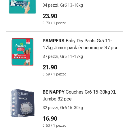
Orecchie
34 pezzi, Gr6 13-18kg
e
23.90
occhi
0.70 / 1 pezzo
Disturbi
dell'orecchio
Cura
PAMPERS
Baby Dry Pants Gr5 11-
delle
17kg Junior pack économique 37 pce
orecchie
37 pezzi, Gr5 11-17kg
Gocce
21.90
oculari
Infiammazione
0.59 / 1 pezzo
degli
occhi
BE NAPPY
Couches Gr6 15-30kg XL
Bende
Jumbo 32 pce
per
32 pezzi, Gr6 15-30kg
gli
occhi
16.90
Igiene
0.53 / 1 pezzo