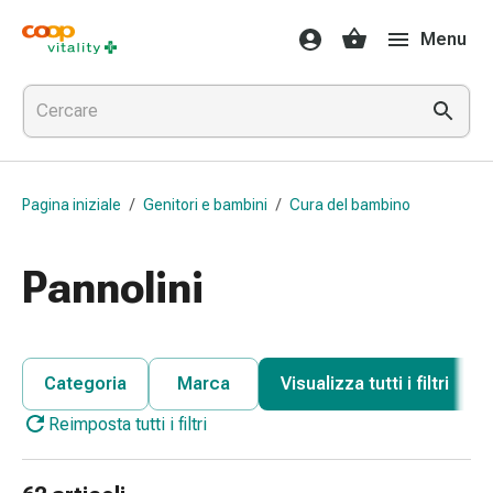
Farmaci
Menu
e
salute
Influenza
e
raffreddore
Pastiglie
Pagina iniziale
/
Genitori e bambini
/
Cura del bambino
per
la
gola
Pannolini
Farmaci
per
l'influenza
e
Categoria
Marca
Visualizza tutti i filtri
il
Reimposta tutti i filtri
raffreddore
Mal
di