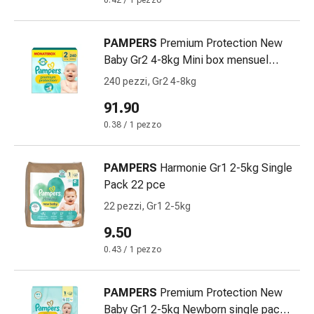
0.42 / 1 pezzo
Bende
elastiche
PAMPERS
Premium Protection New
Compresse
Baby Gr2 4-8kg Mini box mensuel
Medicazioni
carton 240 pce
per
240 pezzi, Gr2 4-8kg
le
91.90
dita
0.38 / 1 pezzo
Bende
di
fissaggio
PAMPERS
Harmonie Gr1 2-5kg Single
Garza
Pack 22 pce
Bendaggi
22 pezzi, Gr1 2-5kg
compressivi
9.50
Medicazioni
Bende,
0.43 / 1 pezzo
nastri
e
PAMPERS
Premium Protection New
accessori
Baby Gr1 2-5kg Newborn single pack