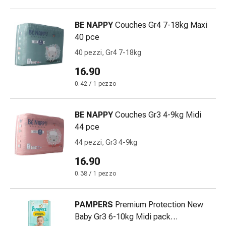
oculare
Cuore
BE NAPPY
Couches Gr4 7-18kg Maxi
e
40 pce
circolazione
Terapia
40 pezzi, Gr4 7-18kg
cardiaca
16.90
Calze
0.42 / 1 pezzo
a
compressione
Disturbi
BE NAPPY
Couches Gr3 4-9kg Midi
circolatori
44 pce
Cessazione
44 pezzi, Gr3 4-9kg
del
fumo
16.90
Disturbi
0.38 / 1 pezzo
venosi
Disturbi
PAMPERS
Premium Protection New
del
Baby Gr3 6-10kg Midi pack
nervo