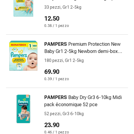
Medicazioni
33 pce
33 pezzi, Gr1 2-5kg
e
reti
12.50
tubolari
0.38 / 1 pezzo
Materiali
di
medicazione
PAMPERS
Premium Protection New
Ustioni
Baby Gr1 2-5kg Newborn demi-box
e
mensuel carton 180 pce
180 pezzi, Gr1 2-5kg
scottature
69.90
Kit
per
0.39 / 1 pezzo
il
cambio
PAMPERS
Baby Dry Gr3 6-10kg Midi
della
pack économique 52 pce
medicazione
52 pezzi, Gr3 6-10kg
Medicazioni
adesive
23.90
Trattamento
0.46 / 1 pezzo