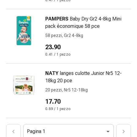
0.47 / 1 pezzo
febbre
Sfogo
Acne
PAMPERS
Baby Dry Gr2 4-8kg Mini
Rimedi
pack économique 58 pce
naturali
58 pezzi, Gr2 4-8kg
Terapia
23.90
con
i
0.41 / 1 pezzo
fiori
di
NATY
langes culotte Junior Nr5 12-
Bach
18kg 20 pce
La
20 pezzi, Nr5 12-18kg
terapia
delle
17.70
gemme
0.89 / 1 pezzo
vegetali
Omeopatia
Fitoterapia
Pagina 1
Sale