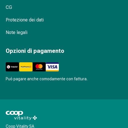
Agenti
dei neonati?
CG
calmanti
Sbalzi
Scoprite pannolini e prodotti per la cura
Protezione dei dati
d'umore
del bambino di alta qualità da Coop
Disturbi
Vitality
Note legali
del
sonno
Opzioni di pagamento
Roncopatia
(Russare)
Tratto
respiratorio
Farmaci
Può pagare anche comodamente con fattura.
per
il
naso
Disturbi
respiratori
Infezioni
Varicella
Coop Vitality SA