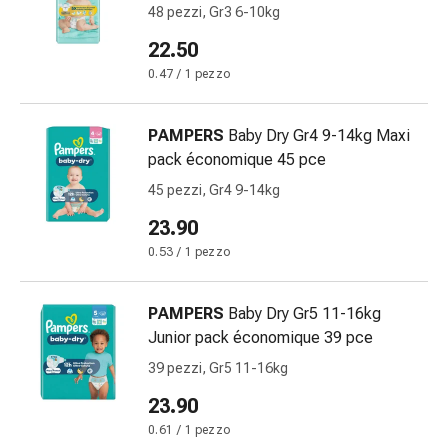
économique 48 pce
cardiaco
48 pezzi, Gr3 6-10kg
Disturbi
22.50
della
0.47 / 1 pezzo
memoria
e
della
PAMPERS
Baby Dry Gr4 9-14kg Maxi
concentrazione
pack économique 45 pce
Allergie
45 pezzi, Gr4 9-14kg
e
23.90
febbre
da
0.53 / 1 pezzo
fieno
Antiallergico
PAMPERS
Baby Dry Gr5 11-16kg
La
Junior pack économique 39 pce
pelle
39 pezzi, Gr5 11-16kg
Naso
Gastrointestinale
23.90
Diarrea
0.61 / 1 pezzo
Emorroidi