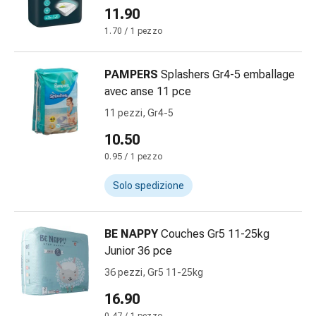
Calli
11.90
e
1.70 / 1 pezzo
verruche
Micosi
di
PAMPERS
Splashers Gr4-5 emballage
unghie
avec anse 11 pce
e
11 pezzi, Gr4-5
piedi
Trattamento
10.50
delle
0.95 / 1 pezzo
cicatrici
Solo spedizione
Pelle
secca
Sudorazione
BE NAPPY
Couches Gr5 11-25kg
patologica
Junior 36 pce
Pelle
impura
36 pezzi, Gr5 11-25kg
Vesciche
16.90
da