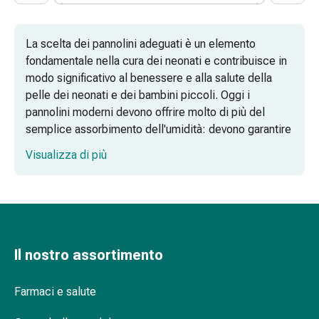
di
Schüssler
La scelta dei pannolini adeguati è un elemento
Spagirici
fondamentale nella cura dei neonati e contribuisce in
Antroposofico
modo significativo al benessere e alla salute della
Rene,
pelle dei neonati e dei bambini piccoli. Oggi i
vescica,
pannolini moderni devono offrire molto di più del
prostata
semplice assorbimento dell'umidità: devono garantire
Disturbi
una protezione affidabile contro le perdite, consentire
urinari
Visualizza di più
libertà di movimento e allo stesso tempo essere
Prostata
particolarmente delicati sulla pelle. L'assortimento di
Disturbi
Coop Vitality è studiato per soddisfare queste
ai
esigenze e accompagna le famiglie in tutte le fasi
reni
dello sviluppo, dai primi giorni di vita fino alla prima
e
infanzia.
alla
Il nostro assortimento
vescica
Caratteristiche di qualità e varianti per
Dolore
Farmaci e salute
esigenze diverse
e