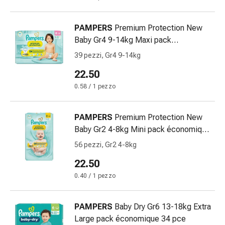
delle
ferite
PAMPERS
Premium Protection New
Spray
Baby Gr4 9-14kg Maxi pack
per
économique 39 pce
ferite
39 pezzi, Gr4 9-14kg
Strisce
22.50
e
0.58 / 1 pezzo
adesivi
per
la
PAMPERS
Premium Protection New
chiusura
Baby Gr2 4-8kg Mini pack économique
delle
56 pce
56 pezzi, Gr2 4-8kg
ferite
Unguento
22.50
per
0.40 / 1 pezzo
il
tiraggio
PAMPERS
Baby Dry Gr6 13-18kg Extra
Tamponi
Large pack économique 34 pce
medicali