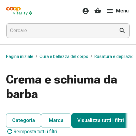
Farmaci
Menu
e
salute
Influenza
e
raffreddore
Pastiglie
Pagina iniziale
/
Cura e bellezza del corpo
/
Rasatura e depilazio
per
la
gola
Crema e schiuma da
Farmaci
per
barba
l'influenza
e
il
raffreddore
Categoria
Marca
Visualizza tutti i filtri
Mal
Reimposta tutti i filtri
di