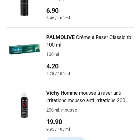
Bende
6.90
elastiche
3.48 / 100 ml
Compresse
Medicazioni
per
PALMOLIVE
Crème à Raser Classic tb
le
100 ml
dita
100 ml
Bende
4.20
di
fissaggio
4.20 / 100 ml
Garza
Bendaggi
Vichy
Homme mousse à raser anti
compressivi
irritations mousse anti irritations 200
Medicazioni
ml
200 ml, mousse
Bende,
nastri
19.90
e
9.95 / 100 ml
accessori