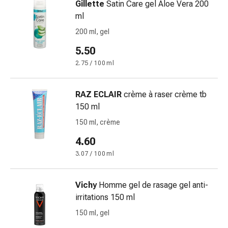
Gillette
Satin Care gel Aloe Vera 200
Orecchie
ml
e
200 ml, gel
occhi
Disturbi
5.50
dell'orecchio
2.75 / 100 ml
Cura
delle
RAZ ECLAIR
crème à raser crème tb
orecchie
150 ml
Gocce
oculari
150 ml, crème
Infiammazione
4.60
degli
3.07 / 100 ml
occhi
Bende
per
Vichy
Homme gel de rasage gel anti-
gli
irritations 150 ml
occhi
150 ml, gel
Igiene