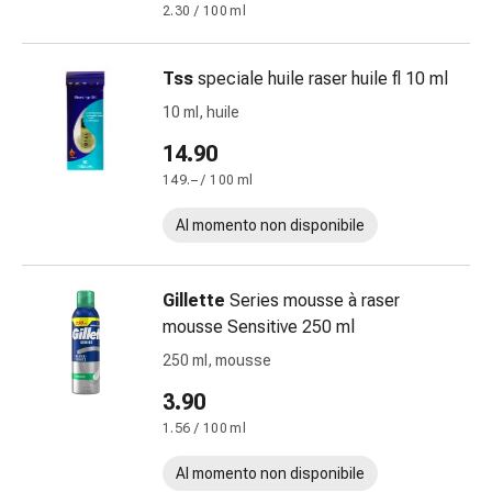
impura
2.30 / 100 ml
Vesciche
da
Tss
speciale huile raser huile fl 10 ml
febbre
10 ml, huile
Sfogo
Acne
14.90
Rimedi
149.– / 100 ml
naturali
Terapia
Al momento non disponibile
con
i
Gillette
Series mousse à raser
fiori
mousse Sensitive 250 ml
di
Bach
250 ml, mousse
La
3.90
terapia
1.56 / 100 ml
delle
gemme
Al momento non disponibile
vegetali