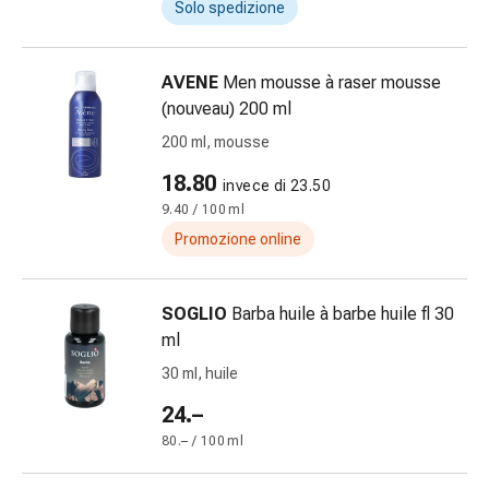
Medicazioni
Solo spedizione
e
reti
tubolari
AVENE
Men mousse à raser mousse
Materiali
(nouveau) 200 ml
di
200 ml, mousse
medicazione
18.80
Ustioni
invece di 23.50
e
9.40 / 100 ml
scottature
Promozione online
Kit
per
SOGLIO
Barba huile à barbe huile fl 30
il
ml
cambio
della
30 ml, huile
medicazione
24.–
Medicazioni
80.– / 100 ml
adesive
Trattamento