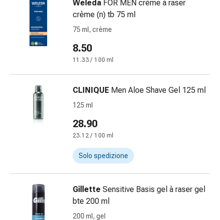
Weleda
FOR MEN crème à raser
Gastrointestinale
crème (n) tb 75 ml
Diarrea
75 ml, crème
Emorroidi
Bruciore
8.50
di
11.33 / 100 ml
stomaco
Nausea
CLINIQUE
Men Aloe Shave Gel 125 ml
e
vomito
125 ml
Digestione,
28.90
gonfiore
23.12 / 100 ml
e
crampi
Solo spedizione
Costipazione
Trattamento
medico
Gillette
Sensitive Basis gel à raser gel
della
bte 200 ml
pelle
200 ml, gel