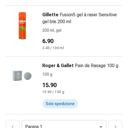
Omeopatia
Fitoterapia
Gillette
Fusion5 gel à raser Sensitive
Sale
gel bte 200 ml
di
200 ml, gel
Schüssler
Spagirici
6.90
Antroposofico
3.45 / 100 ml
Rene,
vescica,
Roger & Gallet
Pain de Rasage 100 g
prostata
Disturbi
100 g
urinari
15.90
Prostata
15.90 / 100 g
Disturbi
ai
Solo spedizione
reni
e
alla
Pagina 1