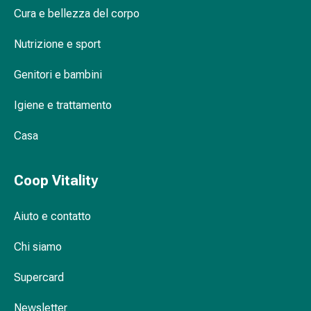
Stress
Cura e bellezza del corpo
e
sonno
Nutrizione e sport
Agenti
calmanti
Genitori e bambini
Sbalzi
Igiene e trattamento
d'umore
Disturbi
Casa
del
sonno
Roncopatia
Coop Vitality
(Russare)
Tratto
Aiuto e contatto
respiratorio
Farmaci
Chi siamo
per
il
Supercard
naso
Disturbi
Newsletter