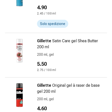
Eczema
e
4.90
prurito
2.45 / 100 ml
Calli
Solo spedizione
e
verruche
Micosi
Gillette
Satin Care gel Shea Butter
di
200 ml
unghie
e
200 ml, gel
piedi
5.50
Trattamento
2.75 / 100 ml
delle
cicatrici
Pelle
Gillette
Original gel à raser de base
secca
gel 200 ml
Sudorazione
200 ml, gel
patologica
4.60
Pelle