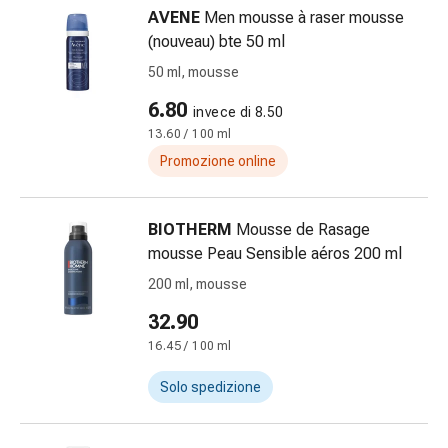
delle
AVENE
Men mousse à raser mousse
ferite
(nouveau) bte 50 ml
Spray
50 ml, mousse
per
ferite
6.80
invece di 8.50
Strisce
13.60 / 100 ml
e
Promozione online
adesivi
per
la
BIOTHERM
Mousse de Rasage
chiusura
mousse Peau Sensible aéros 200 ml
delle
200 ml, mousse
ferite
32.90
Unguento
per
16.45 / 100 ml
il
Solo spedizione
tiraggio
Tamponi
medicali