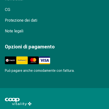
respiratori
CG
Infezioni
Varicella
Protezione dei dati
Metabolismo
Osteoporosi
Note legali
Immunosoppressori
Protezione
e
Opzioni di pagamento
prodotti
contro
gli
insetti
Può pagare anche comodamente con fattura.
Protezione
contro
zanzare
e
zecche
Pinzette