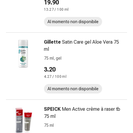
oculare
19.90
Cuore
13.27 / 100 ml
e
circolazione
Al momento non disponibile
Terapia
cardiaca
Gillette
Satin Care gel Aloe Vera 75
Calze
ml
a
compressione
75 ml, gel
Disturbi
3.20
circolatori
4.27 / 100 ml
Cessazione
del
Al momento non disponibile
fumo
Disturbi
venosi
SPEICK
Men Active crème à raser tb
Coagulazione
75 ml
del
75 ml
sangue