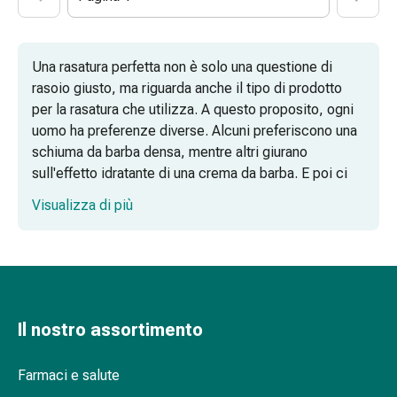
vescica
Dolore
e
febbre
Una rasatura perfetta non è solo una questione di
Mal
rasoio giusto, ma riguarda anche il tipo di prodotto
di
per la rasatura che utilizza. A questo proposito, ogni
testa
uomo ha preferenze diverse. Alcuni preferiscono una
ed
schiuma da barba densa, mentre altri giurano
emicrania
sull'effetto idratante di una crema da barba. E poi ci
Dolori
sono coloro che optano per la consistenza
Visualizza di più
muscolari
rinfrescante di un gel da barba.
e
articolari
Antidolorifici
Trattamento
del
Il nostro assortimento
dolore
Raffreddamento
Farmaci e salute
Riscaldamento