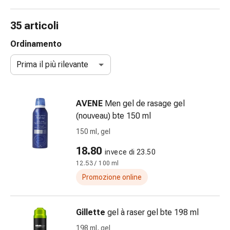
gola
Tosse
35 articoli
e
bronchite
Ordinamento
Inalatori
Prima il più rilevante
e
accessori
Detergente
AVENE
Men gel de rasage gel
per
(nouveau) bte 150 ml
il
naso
150 ml, gel
Tessuti
18.80
invece di 23.50
Raffreddore
12.53 / 100 ml
Cura
delle
Promozione online
ferite
e
Gillette
gel à raser gel bte 198 ml
delle
ustioni
198 ml, gel