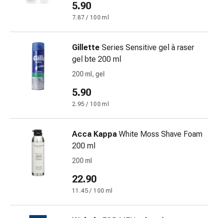
5.90
Disturbi
del
7.87 / 100 ml
nervo
cardiaco
Gillette
Series Sensitive gel à raser
Disturbi
gel bte 200 ml
della
200 ml, gel
memoria
e
5.90
della
2.95 / 100 ml
concentrazione
Allergie
e
Acca Kappa
White Moss Shave Foam
febbre
200 ml
da
200 ml
fieno
22.90
Antiallergico
La
11.45 / 100 ml
pelle
Naso