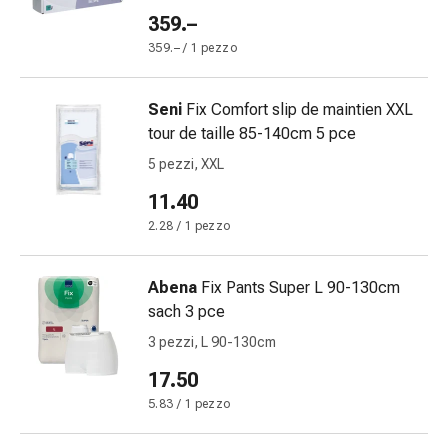
Bende
359.–
elastiche
359.– / 1 pezzo
Compresse
Medicazioni
Seni
Fix Comfort slip de maintien XXL
per
tour de taille 85-140cm 5 pce
le
dita
5 pezzi, XXL
Bende
11.40
di
2.28 / 1 pezzo
fissaggio
Garza
Bendaggi
Abena
Fix Pants Super L 90-130cm
compressivi
sach 3 pce
Medicazioni
3 pezzi, L 90-130cm
Bende,
17.50
nastri
e
5.83 / 1 pezzo
accessori