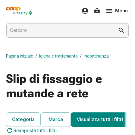
Farmaci
Menu
e
salute
Influenza
e
raffreddore
Pastiglie
Pagina iniziale
/
Igiene e trattamento
/
Incontinenza
per
la
gola
Slip di fissaggio e
Farmaci
per
mutande a rete
l'influenza
e
il
raffreddore
Categoria
Marca
Visualizza tutti i filtri
Mal
Reimposta tutti i filtri
di