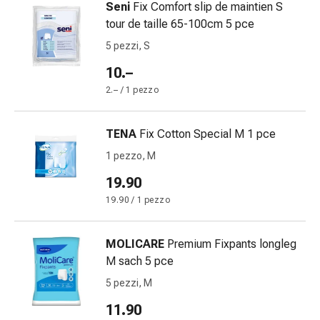
Eczema
Seni
Fix Comfort slip de maintien S
e
tour de taille 65-100cm 5 pce
prurito
5 pezzi, S
Calli
e
10.–
verruche
2.– / 1 pezzo
Micosi
di
TENA
Fix Cotton Special M 1 pce
unghie
e
1 pezzo, M
piedi
19.90
Trattamento
19.90 / 1 pezzo
delle
cicatrici
Pelle
MOLICARE
Premium Fixpants longleg
secca
M sach 5 pce
Sudorazione
5 pezzi, M
patologica
11.90
Pelle