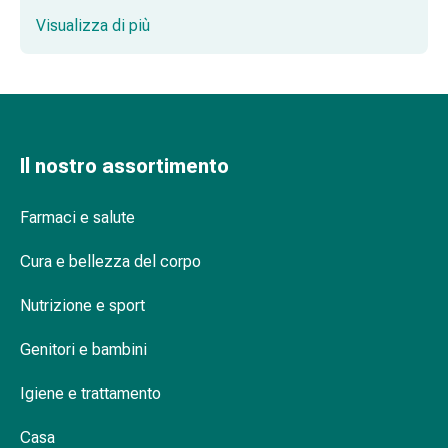
incontinenza, stringi-gambe, pannolini e assorbenti in
Omeopatia
Visualizza di più
vita che sono traspiranti e offrono una protezione
Fitoterapia
discreta. Sia che stiate cercando pantaloni o mutande
Sale
monouso, abbiamo la soluzione per le vostre
di
esigenze.
Schüssler
Spagirici
Antroposofico
Il nostro assortimento
Rene,
vescica,
Farmaci e salute
prostata
Disturbi
Cura e bellezza del corpo
urinari
Nutrizione e sport
Prostata
Disturbi
Genitori e bambini
ai
reni
Igiene e trattamento
e
alla
Casa