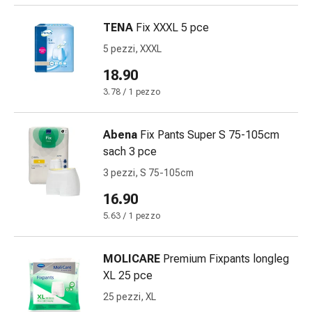
Disturbi
del
TENA
Fix XXXL 5 pce
nervo
5 pezzi, XXXL
cardiaco
18.90
Disturbi
della
3.78 / 1 pezzo
memoria
e
Abena
Fix Pants Super S 75-105cm
della
sach 3 pce
concentrazione
3 pezzi, S 75-105cm
Allergie
e
16.90
febbre
5.63 / 1 pezzo
da
fieno
Antiallergico
MOLICARE
Premium Fixpants longleg
La
XL 25 pce
pelle
25 pezzi, XL
Naso