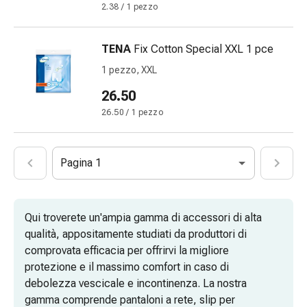
impura
2.38 / 1 pezzo
Vesciche
da
TENA
Fix Cotton Special XXL 1 pce
febbre
1 pezzo, XXL
Sfogo
Acne
26.50
Rimedi
26.50 / 1 pezzo
naturali
Terapia
con
Pagina 1
i
fiori
di
Qui troverete un'ampia gamma di accessori di alta
Bach
qualità, appositamente studiati da produttori di
La
comprovata efficacia per offrirvi la migliore
terapia
protezione e il massimo comfort in caso di
delle
debolezza vescicale e incontinenza. La nostra
gemme
gamma comprende pantaloni a rete, slip per
vegetali