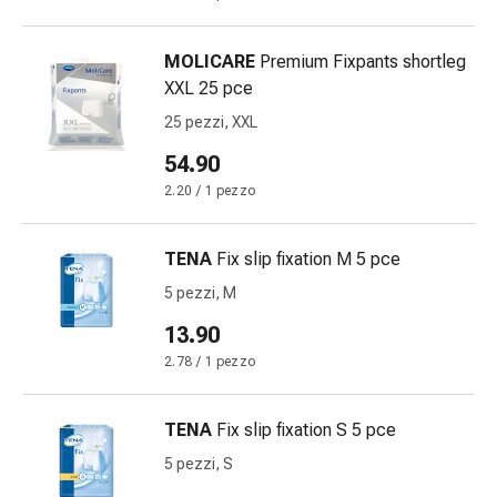
delle
ferite
MOLICARE
Premium Fixpants shortleg
Spray
XXL 25 pce
per
ferite
25 pezzi, XXL
Strisce
54.90
e
2.20 / 1 pezzo
adesivi
per
la
TENA
Fix slip fixation M 5 pce
chiusura
5 pezzi, M
delle
ferite
13.90
Unguento
2.78 / 1 pezzo
per
il
TENA
Fix slip fixation S 5 pce
tiraggio
Tamponi
5 pezzi, S
medicali