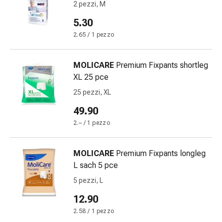
oculare
2 pezzi, M
Cuore
5.30
e
2.65 / 1 pezzo
circolazione
Terapia
cardiaca
MOLICARE
Premium Fixpants shortleg
Calze
XL 25 pce
a
25 pezzi, XL
compressione
Disturbi
49.90
circolatori
2.– / 1 pezzo
Cessazione
del
MOLICARE
Premium Fixpants longleg
fumo
L sach 5 pce
Disturbi
venosi
5 pezzi, L
Coagulazione
12.90
del
2.58 / 1 pezzo
sangue