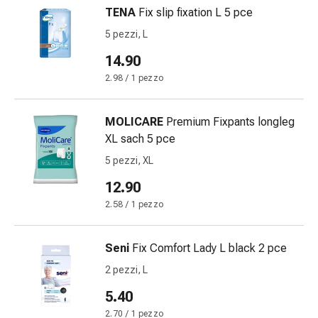
Medicazioni
TENA
Fix slip fixation L 5 pce
e
5 pezzi, L
reti
tubolari
14.90
Materiali
2.98 / 1 pezzo
di
medicazione
Ustioni
MOLICARE
Premium Fixpants longleg
e
XL sach 5 pce
scottature
5 pezzi, XL
Kit
12.90
per
il
2.58 / 1 pezzo
cambio
della
Seni
Fix Comfort Lady L black 2 pce
medicazione
2 pezzi, L
Medicazioni
adesive
5.40
Trattamento
2.70 / 1 pezzo