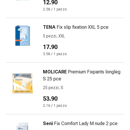
12.90
Orecchie
2.58 / 1 pezzo
e
occhi
Disturbi
TENA
Fix slip fixation XXL 5 pce
dell'orecchio
5 pezzi, XXL
Cura
17.90
delle
orecchie
3.58 / 1 pezzo
Gocce
oculari
MOLICARE
Premium Fixpants longleg
Infiammazione
S 25 pce
degli
25 pezzi, S
occhi
Bende
53.90
per
2.16 / 1 pezzo
gli
occhi
Seni
Fix Comfort Lady M nude 2 pce
Igiene