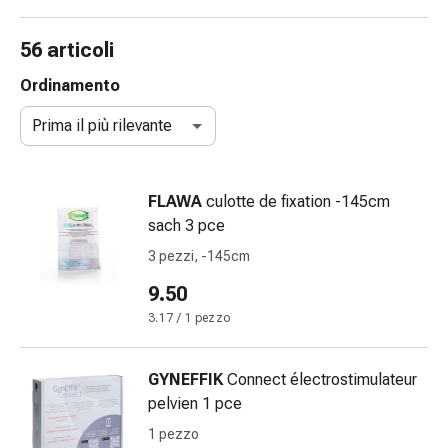
gola
Tosse
56 articoli
e
bronchite
Ordinamento
Inalatori
Prima il più rilevante
e
accessori
Detergente
FLAWA
culotte de fixation -145cm
per
sach 3 pce
il
naso
3 pezzi, -145cm
Tessuti
9.50
Raffreddore
3.17 / 1 pezzo
Cura
delle
ferite
GYNEFFIK
Connect électrostimulateur
e
pelvien 1 pce
delle
1 pezzo
ustioni