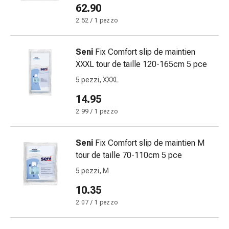
62.90
Gastrointestinale
Diarrea
2.52 / 1 pezzo
Emorroidi
Bruciore
Seni
Fix Comfort slip de maintien
di
XXXL tour de taille 120-165cm 5 pce
stomaco
5 pezzi, XXXL
Nausea
e
14.95
vomito
2.99 / 1 pezzo
Digestione,
gonfiore
Seni
Fix Comfort slip de maintien M
e
tour de taille 70-110cm 5 pce
crampi
Costipazione
5 pezzi, M
Trattamento
10.35
medico
2.07 / 1 pezzo
della
pelle