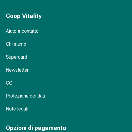
vescica
Dolore
e
Coop Vitality
febbre
Mal
Aiuto e contatto
di
testa
Chi siamo
ed
Supercard
emicrania
Dolori
Newsletter
muscolari
e
CG
articolari
Antidolorifici
Protezione dei dati
Trattamento
del
Note legali
dolore
Raffreddamento
Opzioni di pagamento
Riscaldamento