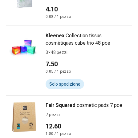
Bruciore
4.10
di
0.08 / 1 pezzo
stomaco
Nausea
e
Kleenex
Collection tissus
vomito
cosmétiques cube trio 48 pce
Digestione,
3 × 48 pezzi
gonfiore
7.50
e
crampi
0.05 / 1 pezzo
Costipazione
Solo spedizione
Trattamento
medico
della
Fair Squared
cosmetic pads 7 pce
pelle
7 pezzi
Eczema
e
12.60
prurito
1.80 / 1 pezzo