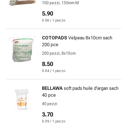
febbre
100 pezzi, 150mm M
Sfogo
5.90
Acne
0.06 / 1 pezzo
Rimedi
naturali
Terapia
COTOPADS
Velpeau 8x10cm sach
con
200 pce
i
200 pezzi, 8x10cm
fiori
8.50
di
Bach
0.04 / 1 pezzo
La
terapia
BELLAWA
soft pads huile d'argan sach
delle
40 pce
gemme
40 pezzi
vegetali
Omeopatia
3.70
Fitoterapia
0.09 / 1 pezzo
Sale