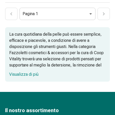
di
Schüssler
Pagina 1
Spagirici
Antroposofico
Rene,
La cura quotidiana della pelle può essere semplice,
vescica,
efficace e piacevole, a condizione di avere a
prostata
disposizione gli strumenti giusti. Nella categoria
Disturbi
Fazzoletti cosmetici & accessori per la cura di Coop
urinari
Vitality troverà una selezione di prodotti pensati per
Prostata
supportare al meglio la detersione, la rimozione del
Disturbi
trucco e le cure puntuali. Dai classici fazzoletti
ai
Visualizza di più
cosmetici ai dischetti in cotone, fino agli accessori
reni
specializzati, l’assortimento offre tutto ciò che serve
e
per completare la routine di bellezza in modo pratico
alla
e rispettoso della pelle.
vescica
Dolore
Salviette detergenti delicate per ogni
e
Il nostro assortimento
momento