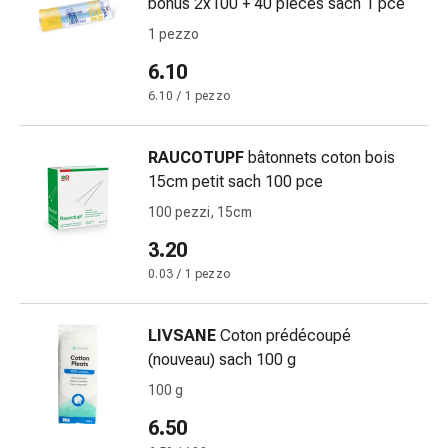
bonus 2x100 + 40 pièces sach 1 pce
Bende
1 pezzo
elastiche
Compresse
6.10
Medicazioni
6.10 / 1 pezzo
per
le
RAUCOTUPF
bâtonnets coton bois
dita
15cm petit sach 100 pce
Bende
di
100 pezzi, 15cm
fissaggio
3.20
Garza
0.03 / 1 pezzo
Bendaggi
compressivi
Medicazioni
LIVSANE
Coton prédécoupé
Bende,
(nouveau) sach 100 g
nastri
100 g
e
6.50
accessori