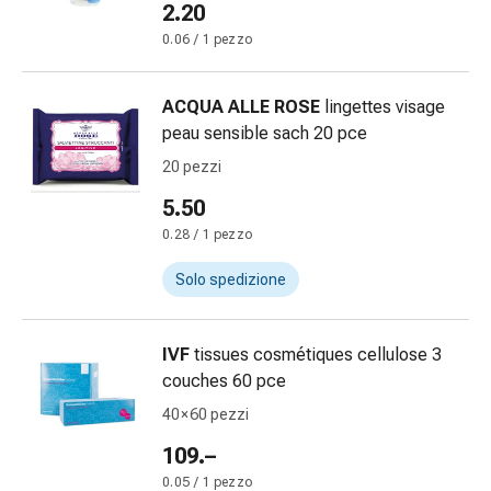
oculare
2.20
Cuore
0.06 / 1 pezzo
e
circolazione
ACQUA ALLE ROSE
lingettes visage
Terapia
peau sensible sach 20 pce
cardiaca
Calze
20 pezzi
a
5.50
compressione
0.28 / 1 pezzo
Disturbi
circolatori
Solo spedizione
Cessazione
del
fumo
IVF
tissues cosmétiques cellulose 3
Disturbi
couches 60 pce
venosi
40 × 60 pezzi
Disturbi
del
109.–
nervo
0.05 / 1 pezzo