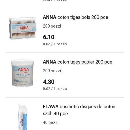
Orecchie
e
ANNA
coton tiges bois 200 pce
occhi
Disturbi
200 pezzi
dell'orecchio
6.10
Cura
0.03 / 1 pezzo
delle
orecchie
Gocce
ANNA
coton tiges papier 200 pce
oculari
200 pezzi
Infiammazione
4.30
degli
occhi
0.02 / 1 pezzo
Bende
per
FLAWA
cosmetic disques de coton
gli
sach 40 pce
occhi
40 pezzi
Igiene