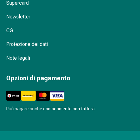
Supercard
Agenti
calmanti
Accessori cosmetici di qualità da Coop
Newsletter
Sbalzi
Vitality
d'umore
CG
Disturbi
del
Protezione dei dati
sonno
Roncopatia
Note legali
(Russare)
Tratto
Opzioni di pagamento
respiratorio
Farmaci
per
il
naso
Può pagare anche comodamente con fattura.
Disturbi
respiratori
Infezioni
Varicella