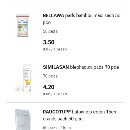
cardiaco
Disturbi
BELLAWA
pads bambou maxi sach 50
della
pce
memoria
e
50 pezzi
della
3.50
concentrazione
0.07 / 1 pezzo
Allergie
e
febbre
SIMILASAN
blephacura pads 70 pce
da
70 pezzi
fieno
4.20
Antiallergico
La
0.06 / 1 pezzo
pelle
Naso
RAUCOTUPF
bâtonnets coton 15cm
Gastrointestinale
grands sach 50 pce
Diarrea
50 pezzi, 15cm
Emorroidi