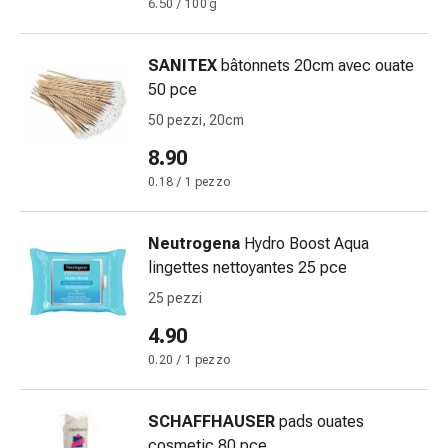
Medicazioni
6.50 / 100 g
e
reti
SANITEX
bâtonnets 20cm avec ouate
tubolari
50 pce
Materiali
50 pezzi, 20cm
di
medicazione
8.90
Ustioni
0.18 / 1 pezzo
e
scottature
Kit
Neutrogena
Hydro Boost Aqua
per
lingettes nettoyantes 25 pce
il
25 pezzi
cambio
4.90
della
medicazione
0.20 / 1 pezzo
Medicazioni
adesive
SCHAFFHAUSER
pads ouates
Trattamento
cosmetic 80 pce