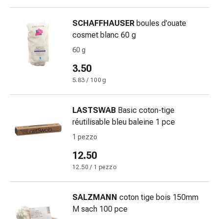
Calli
e
SCHAFFHAUSER
boules d'ouate
verruche
cosmet blanc 60 g
Micosi
di
60 g
unghie
3.50
e
5.83 / 100 g
piedi
Trattamento
delle
LASTSWAB
Basic coton-tige
cicatrici
réutilisable bleu baleine 1 pce
Pelle
1 pezzo
secca
Sudorazione
12.50
patologica
12.50 / 1 pezzo
Pelle
impura
SALZMANN
coton tige bois 150mm
Vesciche
M sach 100 pce
da