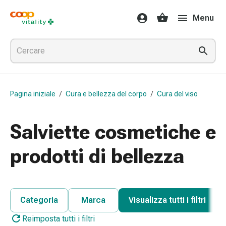
Farmaci
Menu
e
salute
Influenza
e
raffreddore
Pastiglie
Pagina iniziale
/
Cura e bellezza del corpo
/
Cura del viso
per
la
gola
Salviette cosmetiche e
Farmaci
per
prodotti di bellezza
l'influenza
e
il
raffreddore
Categoria
Marca
Visualizza tutti i filtri
Mal
Reimposta tutti i filtri
di