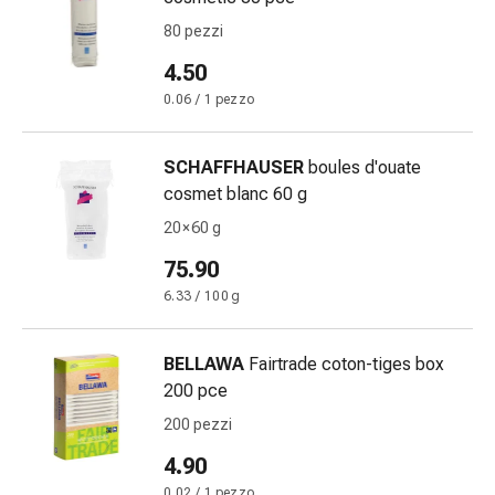
delle
80 pezzi
ferite
Spray
4.50
per
0.06 / 1 pezzo
ferite
Strisce
SCHAFFHAUSER
boules d'ouate
e
cosmet blanc 60 g
adesivi
per
20 × 60 g
la
75.90
chiusura
6.33 / 100 g
delle
ferite
Unguento
BELLAWA
Fairtrade coton-tiges box
per
200 pce
il
200 pezzi
tiraggio
Tamponi
4.90
medicali
0.02 / 1 pezzo