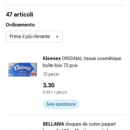
gola
Tosse
47 articoli
e
bronchite
Ordinamento
Inalatori
Prima il più rilevante
e
accessori
Detergente
Kleenex
ORIGINAL tissue cosmétique
per
boîte box 72 pce
il
naso
72 pezzi
Tessuti
3.30
Raffreddore
0.05 / 1 pezzo
Cura
delle
Solo spedizione
ferite
e
delle
BELLAWA
disques de coton paquet
ustioni